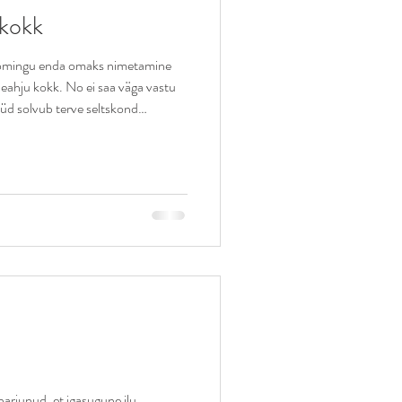
akokk
loomingu enda omaks nimetamine
eahju kokk. No ei saa väga vastu
üüd solvub terve seltskond
 Pärast AI tulekut on kahtlaselt
titalentidega. Inimene, kellel varem
ine terve pärastlõuna, avaldab
da reaalses elus ühtegi
arjunud, et igasugune ilu,