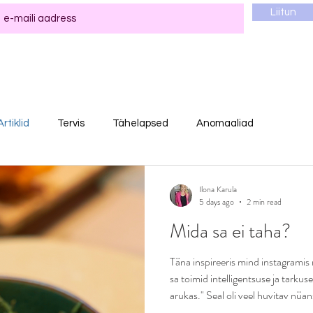
Liitun
Artiklid
Tervis
Tähelapsed
Anomaaliad
Ilona Karula
5 days ago
2 min read
Mida sa ei taha?
Täna inspireeris mind instagrami
sa toimid intelligentsuse ja tarkuse
arukas." Seal oli veel huvitav nüan
inimesed tavaliselt teavad, mida 