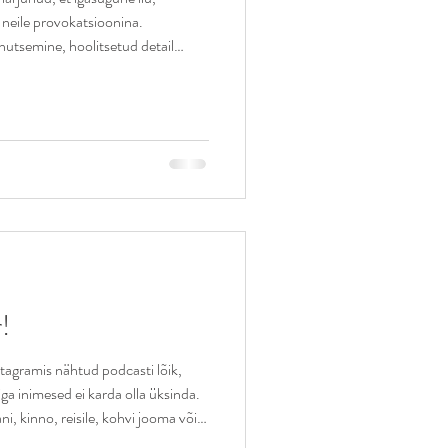
ub neile provokatsioonina.
nutsemine, hoolitsetud detail
ism, teadlikud valikud on ülbus
see nn. "liialdus", vaid hoopis see,
est või nii nagu kõik teised teevad,
äraselt tegema/nägema. Kui
!
stagramis nähtud podcasti lõik,
riga inimesed ei karda olla üksinda.
, kinno, reisile, kohvi jooma või
d kedagi endale seltsiks. Ja samal