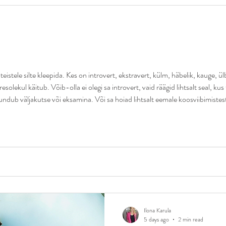
istele silte kleepida. Kes on introvert, ekstravert, külm, häbelik, kauge, ülb
esolekul käitub. Võib-olla ei olegi sa introvert, vaid räägid lihtsalt seal, 
tundub väljakutse või eksamina. Või sa hoiad lihtsalt eemale koosviibimiste
Enamus inimes
Ilona Karula
5 days ago
2 min read