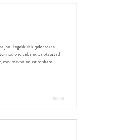
e jne. Tegelikult kirjeldatakse
kus tunned end vabana. Ja otsustad
st, mis imevad sinust rohkem