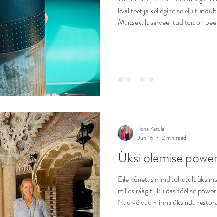
kvaliteet ja kellegi teise elu tund
Maitsekalt serveeritud toit on pee
tähelepanuvajadus, hea kohv snob
kuubis jne. Tegelikult ei häiri neid 
kui keegi ei ela suvalisest harjumus
või kuidas on harjutud asju tavap
inimene pole kunagi kü
Ilona Karula
Jun 16
2 min read
Üksi olemise power
Eile kõnetas mind tohutult üks in
milles räägiti, kuidas tõelise powe
Nad võivad minna üksinda restorani
uut linna avastama, ilma et vajaksi