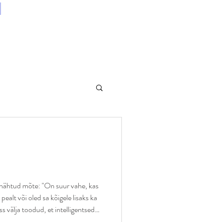
s nähtud mõte: "On suur vahe, kas
 pealt või oled sa kõigele lisaks ka
ss välja toodud, et intelligentsed
nad tahavad, aga arukad inimesed