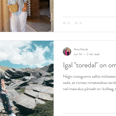
ajal kui mõni võib vaadata neid 
lihtsalt iseenda seltskonda sellise
enesekindlusest. Nimelt üksinda o
puudumist.
Ilona Karula
Jun 14
2 min read
Igal "toredal" on o
Nägin instagramis sellist mõtteter
seda, et inimesi nimetatakse nend
neil meie elus päriselt on: kolleeg,
koolikaaslane, üürnik, koostööpart
meeldib, ei ole sinu sõber! Kõik, ke
komplimente jagavad ei pea ligi p
abivajaja ei pea hakkama sinu täie