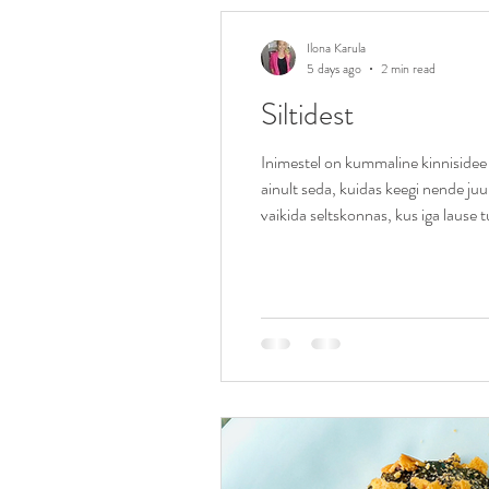
Ilona Karula
5 days ago
2 min read
Siltidest
Inimestel on kummaline kinnisidee te
ainult seda, kuidas keegi nende juur
vaikida seltskonnas, kus iga lause 
energiat välja kui terve tööpäev. 