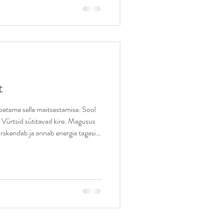
t
õpetame selle maitsestamise. Sool
d. Vürtsid sütitavad kire. Magusus
rskendab ja annab energia tagasi.
istama sügavust sellest, mis on
s reegel: kord nädalas valmistame
nud pole. See ei pea olema
dagi väga lihtsat, isegi meie enda