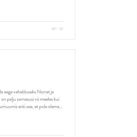
taha, ja see loob teostuseks palju
kkasid mõtted selle ümber
külalised, siis ma tavaliselt ei
da aega vahelduseks Norrat ja
a on palju sarnasusi nii meeles kui
riruumis eriti see, et pole olemas
tu inimest suudavad samas ruumis
etamata ja olla mõnusas
meeldib, kuidas Norras on üks
 ei raiska mõttetult teiste inimeste