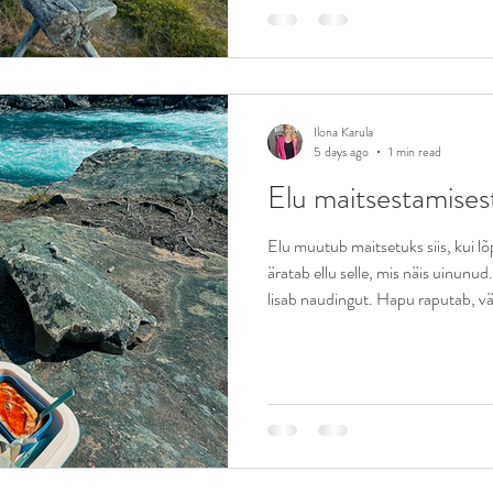
aega. Sest, aega ei
Ilona Karula
5 days ago
1 min read
Elu maitsestamises
Elu muutub maitsetuks siis, kui l
äratab ellu selle, mis näis uinunu
lisab naudingut. Hapu raputab, vä
Mõru teritab meeli ning õpetab er
lihtsalt meeldiv. Meie peres on ük
midagi, mida me kunagi varem söö
keeruline retsept. See võib olla mi
välja mõeldut.