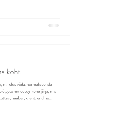
kaastundega, naudivad nemad
 rahuga, mis räägib sisemisest
lemine ei tähenda alati seltskonna
ma koht
a, mil elus võiks normaliseerida
e õigete nimedega koha järgi, mis
 tuttav, naaber, klient, endine
ner jne. Mitte igaüks, kes sulle
s sulle kirjutavad, sind kiidavad ja
ääsema sinu sisemaailmale. Iga
õiguslikuks pereliikmeks. Kõik, kes