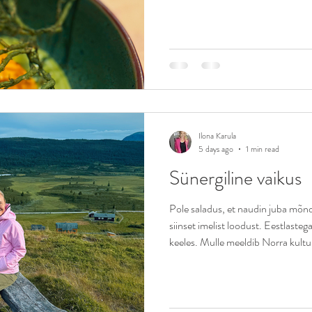
teavad, mida nad kindlasti kohe ei 
rohkem mänguruumi. Mul kohe ha
keerlema. Näiteks kui mulle tulevad 
küsi, mida
Ilona Karula
5 days ago
1 min read
Sünergiline vaikus
Pole saladus, et naudin juba mõn
siinset imelist loodust. Eestlasteg
keeles. Mulle meeldib Norra kultuu
ebamugavat piinlikku vaikust. Mi
end mugavalt tunda üleliigselt sel
sünergilises vaikuses. Veel mulle 
suurimaid austuse märke see, et sa