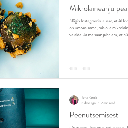
Mikrolaineahju pe
Nägin Instagramis lauset, et AI 
on umbes sama, mis olla mikrolain
vaielda. Ja ma saan juba aru, et n
mikrolaineahju köögi peakokkasid.
kiiresti maailm täitunud üleöö mul
võttis kümne lause kokku kirjutam
nüüd raamatuid. Kes ei oska mängi
muusikalist instrumenti nimetab
Ilona Karula
5 days ago
2 min read
Peenutsemisest
On inimesi, kes on puudusega nii h