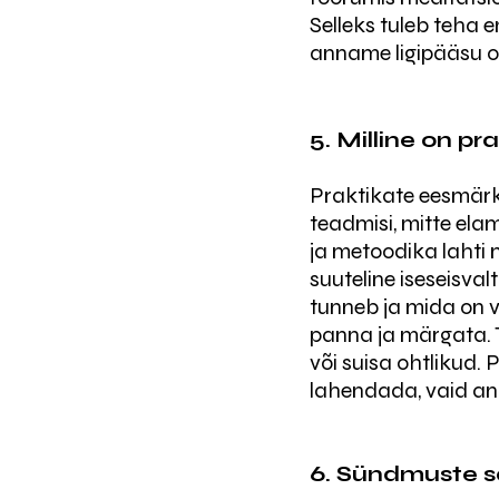
Selleks tuleb teha 
anname ligipääsu o
5. Milline on p
Praktikate eesmärk 
teadmisi, mitte ela
ja metoodika lahti 
suuteline iseseisva
tunneb ja mida on v
panna ja märgata. T
või suisa ohtlikud.
lahendada, vaid an
6. Sündmuste s