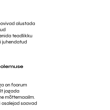
soovivad alustada
tud
enida teadlikku
li juhendatud
lgolemuse
ga on foorum
elt jagada
nane mõttemaailm.
i osalejad saavad