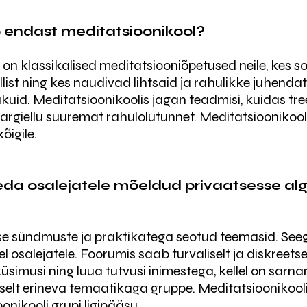
b endast meditatsioonikool?
 on klassikalised meditatsiooniõpetused neile, kes 
list ning kes naudivad lihtsaid ja rahulikke juhenda
uid. Meditatsioonikoolis jagan teadmisi, kuidas tre
 argiellu suuremat rahulolutunnet. Meditatsioonikoo
õigile.
eda osalejatele mõeldud privaatsesse a
e sündmuste ja praktikatega seotud teemasid. See
osalejatele. Foorumis saab turvaliselt ja diskreets
üsimusi ning luua tutvusi inimestega, kellel on sar
iselt erineva temaatikaga gruppe.
Meditatsioonikool
onikooli grupi ligipääsu.