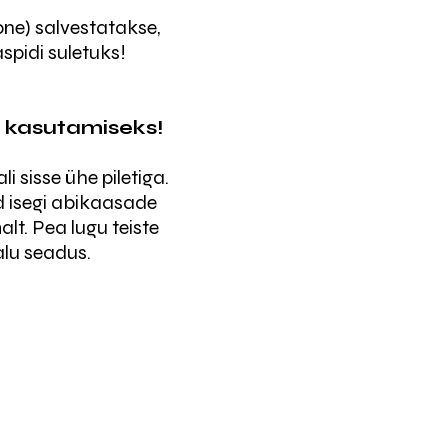
one) salvestatakse,
spidi suletuks!
s kasutamiseks!
li sisse ühe piletiga.
d isegi abikaasade
lt. Pea lugu teiste
alu seadus.