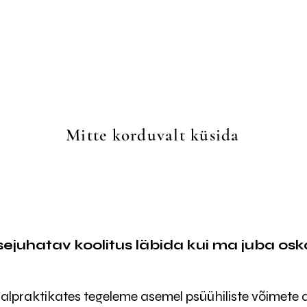
Mitte korduvalt küsida
issejuhatav koolitus läbida kui ma juba os
aalpraktikates tegeleme asemel psüühiliste võimete