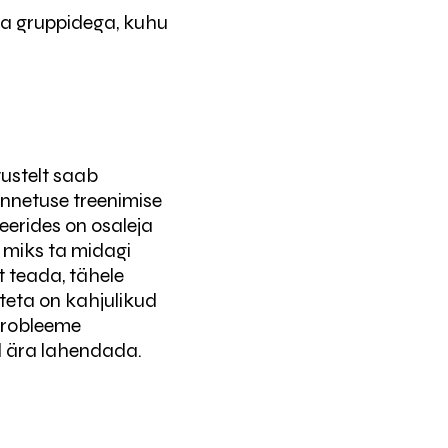
uda gruppidega, kuhu
tustelt saab
nnetuse treenimise
eerides on osaleja
, miks ta midagi
t teada, tähele
steta on kahjulikud
 probleeme
d ära lahendada.