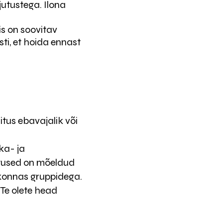
utustega. Ilona
is on soovitav
i, et hoida ennast
litus ebavajalik või
ka- ja
itused on mõeldud
dkonnas gruppidega.
. Te olete head