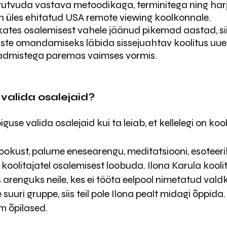
 tutvuda vastava metoodikaga, terminitega ning harj
n üles ehitatud USA remote viewing koolkonnale.
ikates osalemisest vahele jäänud pikemad aastad, si
te omandamiseks läbida sissejuahtav koolitus uuest
dmistega paremas vaimses vormis.
 valida osalejaid?
guse valida osalejaid kui ta leiab, et kellelegi on koo
fookust, palume enesearengu, meditatsiooni, esoteeri
oolitajatel osalemisest loobuda. Ilona Karula kool
s arenguks neile, kes ei tööta eelpool nimetatud val
 suuri gruppe, siis teil pole Ilona pealt midagi õppida
am õpilased.