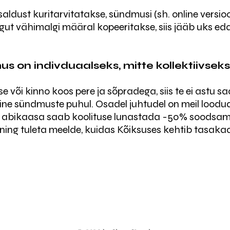
saldust kuritarvitatakse, sündmusi (sh. online versio
gut vähimalgi määral kopeeritakse, siis jääb uks eda
s on indivduaalseks, mitte kollektiivsek
e või kinno koos pere ja sõpradega, siis te ei astu saa
ine sündmuste puhul. Osadel juhtudel on meil loodu
nu abikaasa saab koolituse lunastada -50% soodsama
 ning tuleta meelde, kuidas Kõiksuses kehtib tasaka