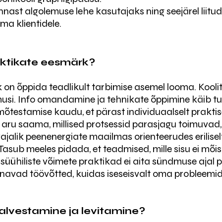
ennast algolemuse lehe kasutajaks ning seejärel liit
ma klientidele.
raktikate eesmärk?
on õppida teadlikult tarbimise asemel looma. Kooli
musi.
Info omandamine ja tehnikate õppimine käib tu
mõtestamise kaudu, et pärast individuaalselt praktis
lt aru saama, millised protsessid parasjagu toimuvad
ajalik peenenergiate maailmas orienteerudes erilisel
asub meeles pidada, et teadmised, mille sisu ei mõi
 Psüühiliste võimete praktikad ei aita sündmuse ajal
navad töövõtted, kuidas iseseisvalt oma probleemi
alvestamine ja levitamine?