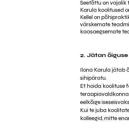
Seetõttu on vajalik
Karula koolitused o
Kellel on põhiprakt
värskemate teadmis
kaasaegsemate tea
2. Jätan õiguse
Ilona Karula jätab õi
sihipäratu.​
Et hoida koolituse 
teraapiavaldkonna k
eelkõige iseseisvak
Kui te juba koolitate
kolleegid, mitte en