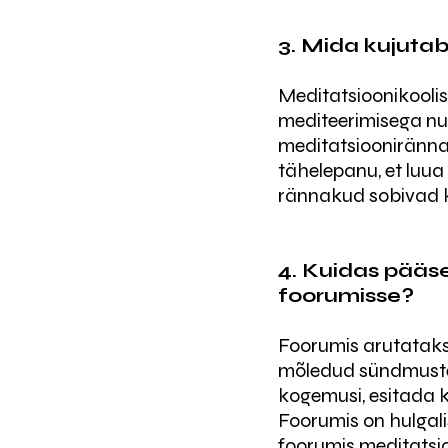
3. Mida kujuta
Meditatsioonikoolis
mediteerimisega nul
meditatsioonirännak
tähelepanu, et luua
rännakud sobivad k
4. Kuidas pääs
foorumisse?
Foorumis arutataks
mõledud sündmustel 
kogemusi, esitada k
Foorumis on hulgal
foorumis meditatsio