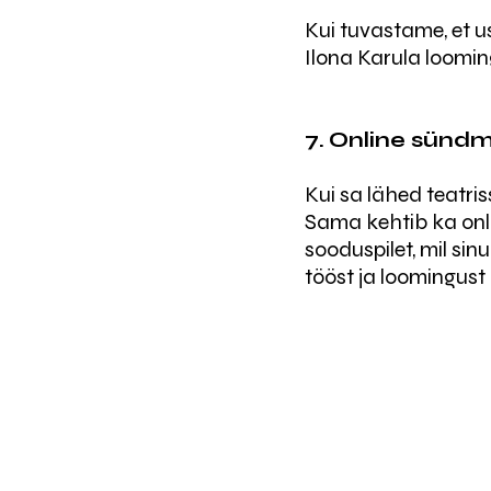
Kui tuvastame, et u
Ilona Karula loomin
7.
Online sündmu
Kui sa lähed teatriss
Sama kehtib ka onl
sooduspilet, mil si
tööst ja loomingust