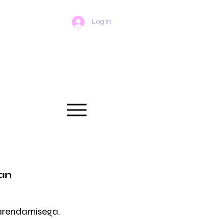
Log In
kan
 arendamisega.