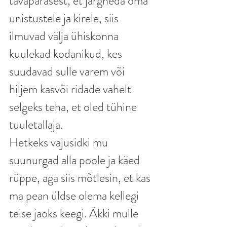
tavapärasest, et järgneda oma 
unistustele ja kirele, siis 
ilmuvad välja ühiskonna 
kuulekad kodanikud, kes 
suudavad sulle varem või 
hiljem kasvõi ridade vahelt 
selgeks teha, et oled tühine 
tuuletallaja.
Hetkeks vajusidki mu 
suunurgad alla poole ja käed 
rüppe, aga siis mõtlesin, et kas 
ma pean üldse olema kellegi 
teise jaoks keegi. Äkki mulle 