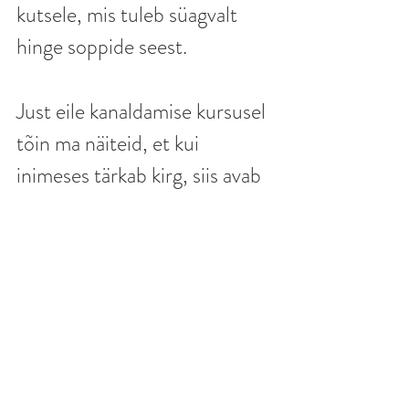
kutsele, mis tuleb süagvalt 
hinge soppide seest.
Just eile kanaldamise kursusel 
tõin ma näiteid, et kui 
inimeses tärkab kirg, siis avab 
see tema potentsiaali, mille 
tulemusel tema hing asub 
ennast selles kehas üha 
suuremalt ja avaramalt 
väljendama.
Voolamine saab tekkida ainult 
läbi hingestatud seisundi.