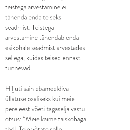
teistega arvestamine ei 
tähenda enda teiseks 
seadmist. Teistega 
arvestamine tähendab enda 
esikohale seadmist arvestades 
sellega, kuidas teised ennast 
tunnevad.
Hiljuti sain ebameeldiva 
üllatuse osaliseks kui meie 
pere eest võeti tagaselja vastu 
otsus: “Meie käime täiskohaga 
tööl. Teie võtate selle 