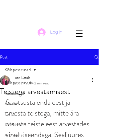
Log In
Post
Kõik postitused
Ilona Karula
Kõik postitused
Oct 21, 2019
2 min read
Teistega arvestamisest
Kanaldused
Sa otsusta enda eest ja 
Artiklid
arvesta teistega, mitte ära 
Tervis
otsusta teiste eest arvestades 
Tähelapsed
ainult iseendaga. Sealjuures 
Anomaaliad