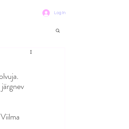
Log In
olvuja.
järgnev 
Viilma 