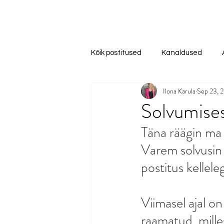
Kõik postitused
Kanaldused
Ilona Karula
Sep 23, 
Solvumise
Täna räägin ma t
Varem solvusin
postitus kellel
Viimasel ajal o
raamatud, mille