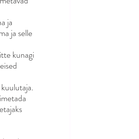
imetavad 
a ja 
a ja selle 
itte kunagi 
eised 
kuulutaja. 
nimetada 
etajaks 