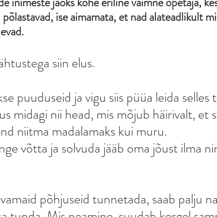
e inimeste jaoks kohe eriline vaimne õpetaja, kes
põlastavad, ise aimamata, et nad alateadlikult m
levad.
nähtustega siin elus.
kse puuduseid ja vigu siis püüa leida selles 
nus midagi nii head, mis mõjub häirivalt, et 
sind niitma madalamaks kui muru.
nge võtta ja solvuda jääb oma jõust ilma ni
vamaid põhjuseid tunnetada, saab palju na
a tunda. Mis peamine, suudab kergel samm