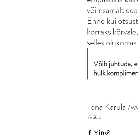
võimsamalt edasi
Enne kui otsusta
korraks kõrvale
selles olukorra
Võib juhtuda, et
hulk kompliment
Ilona Karula /
Artiklid