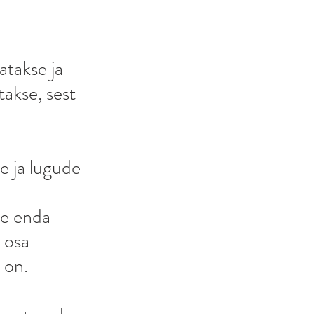
atakse ja 
takse, sest 
e ja lugude 
se enda 
 osa 
d on.