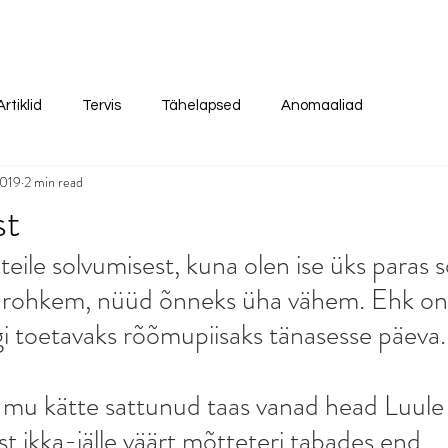
Artiklid
Tervis
Tähelapsed
Anomaaliad
2019
2 min read
st
eile solvumisest, kuna olen ise üks paras s
 rohkem, nüüd õnneks üha vähem. Ehk on 
egi toetavaks rõõmupiisaks tänasesse päeva.
n mu kätte sattunud taas vanad head Luule 
st ikka-jälle väärt mõtteteri tabades end 