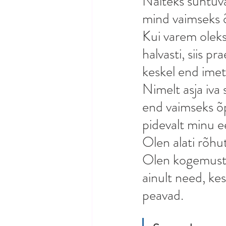
Näiteks suhtuv
mind vaimseks 
Kui varem oleks
halvasti, siis p
keskel end ime
Nimelt asja iva 
end vaimseks õp
pidevalt minu e
Olen alati rõhu
Olen kogemuste
ainult need, ke
peavad.