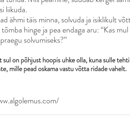
 liikuda.
d ähmi täis minna, solvuda ja isiklikult võtt
, tõmba hinge ja pea endaga aru: “Kas mul
s praegu solvumiseks?”
 sul on põhjust hoopis uhke olla, kuna sulle tehti 
e, mille pead oskama vastu võtta ridade vahelt.
www.algolemus.com/