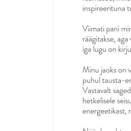
inspireerituna 
Viimati pani min
räägitakse, aga 
iga lugu on kirju
Minu jaoks on v
puhul tausta-e
Vastavalt sagedu
hetkelisele seis
energeetikast, m