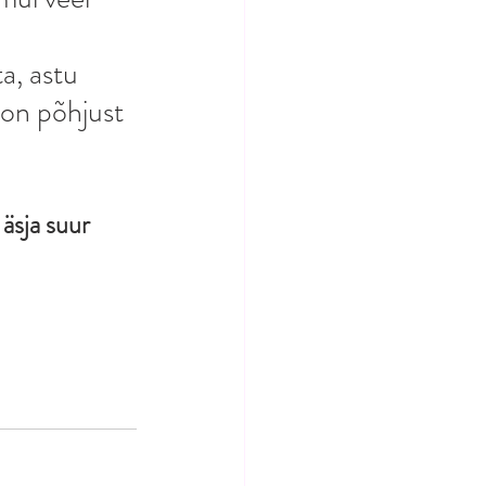
a, astu 
 on põhjust 
äsja suur 