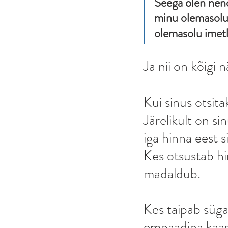
Seega olen nend
minu olemasolu 
olemasolu imet
Ja nii on kõigi 
Kui sinus otsita
Järelikult on si
iga hinna eest 
Kes otsustab hi
madaldub.
Kes taipab süga
empaadina kaas