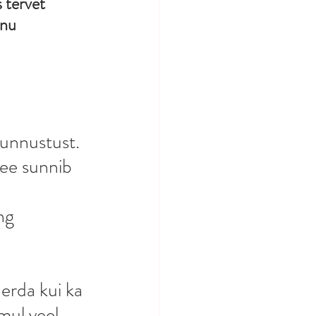
 tervet 
inu 
tunnustust. 
see sunnib 
ng 
erda kui ka 
ul veel 