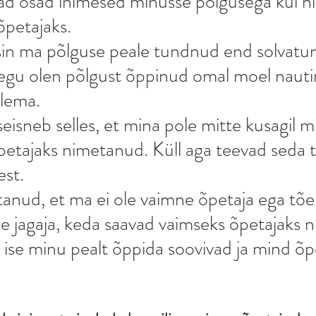
ad osad inimesed minusse põlgusega kui n
õpetajaks.
in ma põlguse peale tundnud end solvatun
raegu olen põlgust õppinud omal moel nautim
tlema.
seisneb selles, et mina pole mitte kusagil m
etajaks nimetanud. Küll aga teevad seda t
est.
tanud, et ma ei ole vaimne õpetaja ega tõe 
 jagaja, keda saavad vaimseks õpetajaks 
s ise minu pealt õppida soovivad ja mind õp