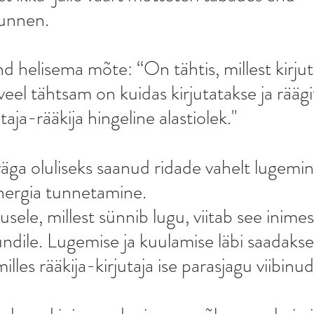
tunnen.
d helisema mõte: “On tähtis, millest kirjut
veel tähtsam on kuidas kirjutatakse ja räägi
taja-rääkija hingeline alastiolek."
äga oluliseks saanud ridade vahelt lugemin
nergia tunnetamine.
sele, millest sünnib lugu, viitab see inime
undile. Lugemise ja kuulamise läbi saadakse
illes rääkija-kirjutaja ise parasjagu viibinu