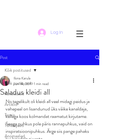
Log In
Post
Kõik postitused
Ilona Karula
Kõik postitused
Jun 18, 2019
1 min read
Saladus kleidi all
Kanaldused
No tegelikult oli kleidi all veel midagi peidus ja 
Artiklid
vahepeal on lisandunud üks väike kanaldaja, 
Tervis
kellega koos kolmandat raamatut kirjutame. 
Seega puhkus pole päris rannapuhkus, vaid on 
Tähelapsed
inspiratsioonipuhkus. Ärge siis pange pahaks 
Anomaaliad
kui kirjadele ei vasta. 