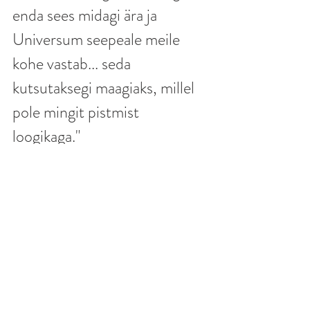
enda sees midagi ära ja 
Universum seepeale meile 
kohe vastab... seda 
kutsutaksegi maagiaks, millel 
pole mingit pistmist 
loogikaga."
Artiklid
Recent Posts
See All