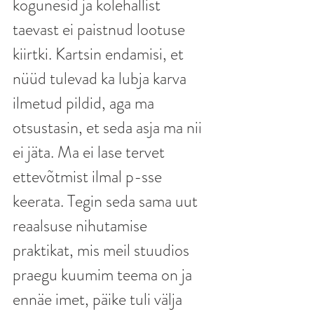
kogunesid ja kolehallist 
taevast ei paistnud lootuse 
kiirtki. Kartsin endamisi, et 
nüüd tulevad ka lubja karva 
ilmetud pildid, aga ma 
otsustasin, et seda asja ma nii 
ei jäta. Ma ei lase tervet 
ettevõtmist ilmal p-sse 
keerata. Tegin seda sama uut 
reaalsuse nihutamise 
praktikat, mis meil stuudios 
praegu kuumim teema on ja 
ennäe imet, päike tuli välja 