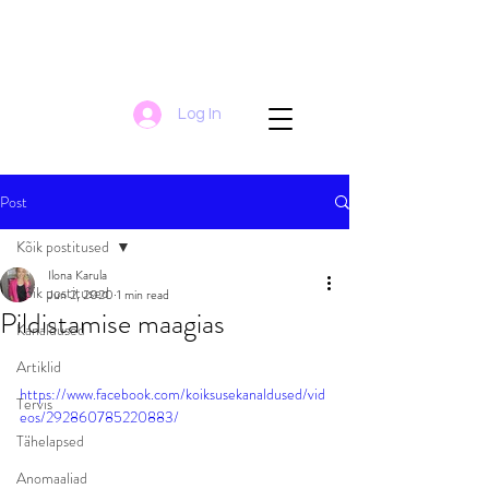
Log In
Post
Kõik postitused
Ilona Karula
Kõik postitused
Jun 2, 2020
1 min read
Pildistamise maagias
Kanaldused
Artiklid
https://www.facebook.com/koiksusekanaldused/vid
Tervis
eos/292860785220883/
Tähelapsed
Anomaaliad