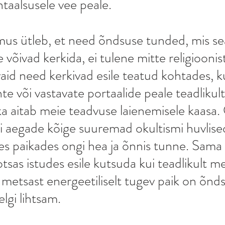
taalsusele vee peale. 
mus ütleb, et need õndsuse tunded, mis sea
võivad kerkida, ei tulene mitte religioonis
vaid need kerkivad esile teatud kohtades,
e või vastavate portaalide peale teadlikult
ka aitab meie teadvuse laienemisele kaasa.
 aegade kõige suuremad okultismi huvlised
s paikades ongi hea ja õnnis tunne. Sama v
tsas istudes esile kutsuda kui teadlikult me
l metsast energeetiliselt tugev paik on õnd
lgi lihtsam. 