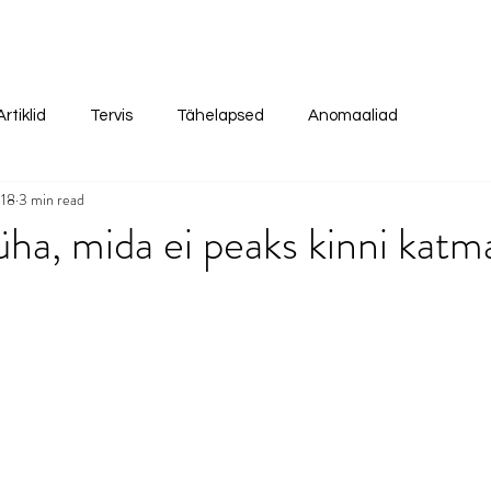
Artiklid
Tervis
Tähelapsed
Anomaaliad
018
3 min read
ha, mida ei peaks kinni katm