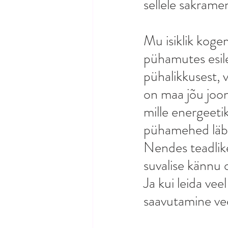
sellele sakramen
Mu isiklik koge
pühamutes esile 
pühalikkusest, 
on maa jõu joont
mille energeeti
pühamehed läbi
Nendes teadlike
suvalise kännu o
Ja kui leida vee
saavutamine vee