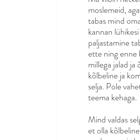
moslemeid, aga 
tabas mind oma
kannan lühikesi
paljastamine ta
ette ning enne k
millega jalad ja
kõlbeline ja kom
selja. Pole vahe
teema kehaga.
Mind valdas sel
et olla kõlbeli