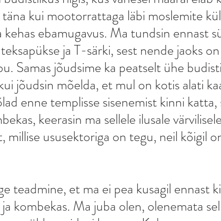
täna kui mootorrattaga läbi moslemite kül
 kehas ebamugavus. Ma tundsin ennast süü
 teksapükse ja T-särki, sest nende jaoks on
bu. Samas jõudsime ka peatselt ühe budist
ui jõudsin mõelda, et mul on kotis alati kaa
 õlad enne templisse sisenemist kinni katta, 
bekas, keerasin ma sellele ilusale värvilisele
t, millise ususektoriga on tegu, neil kõigil 
ge teadmine, et ma ei pea kusagil ennast k
ne ja kombekas. Ma juba olen, olenemata sel