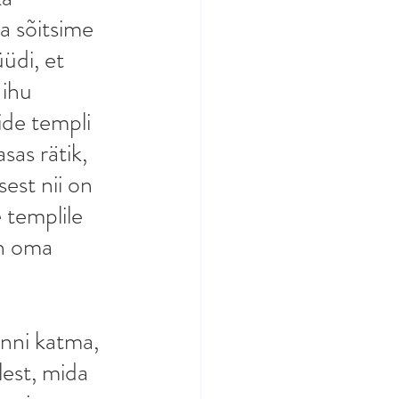
a sõitsime 
di, et 
 ihu 
ide templi 
sas rätik, 
sest nii on 
 templile 
on oma 
inni katma, 
lest, mida 