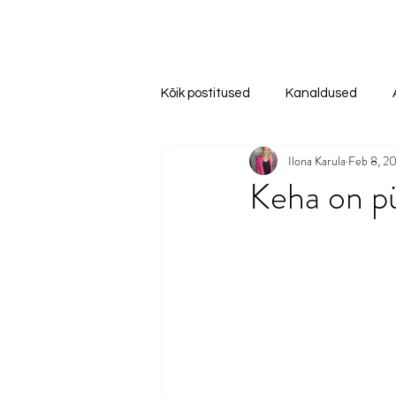
Kõik postitused
Kanaldused
Ilona Karula
Feb 8, 2
Keha on pü