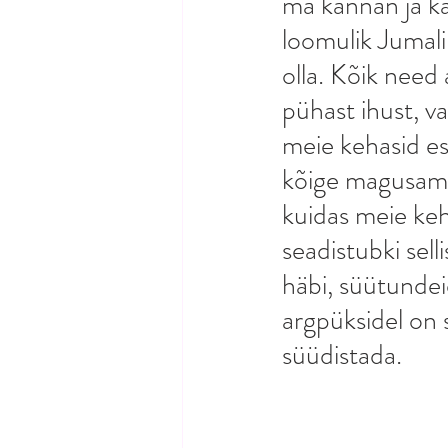
ma kannan ja k
loomulik Jumalik
olla. Kõik need 
pühast ihust, va
meie kehasid esi
kõige magusam v
kuidas meie keh
seadistubki sell
häbi, süütundeid
argpüksidel on 
süüdistada.