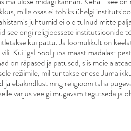
as ma üldse midagi kannan. Keha –see on 
kus, mille osas ei tohiks ühelgi institutsioo
ahistamis juhtumid ei ole tulnud mitte palj
id see ongi religioossete institutsioonide töö
tletakse kui pattu. Ja loomulikult on keelat
ili. Kui igal pool juba maast madalast pest
ad on räpased ja patused, siis meie alatea
isele režiimile, mil tuntakse enese Jumalik
 ja ebakindlust ning religiooni taha pugeva
selle varjus veelgi mugavam tegutseda ja o