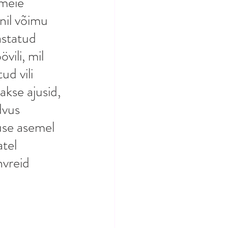
meie 
nil võimu 
astatud 
vili, mil 
ud vili 
akse ajusid, 
dvus 
kuse asemel 
tel 
hvreid 