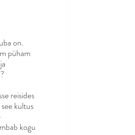
uba on. 
hem püham 
ja 
? 
e reisides 
 see kultus 
 
tõmbab kogu 