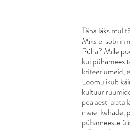
Täna läks mul tõ
Miks ei sobi in
Püha? Mille po
kui pühamees te
kriteeriumeid, 
Loomulikult käi
kultuuriruumide
pealaest jalatal
meie  kehade, 
pühameeste ülis