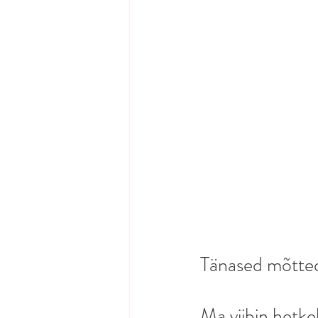
Tänased mõtted
Ma viibin hetkel