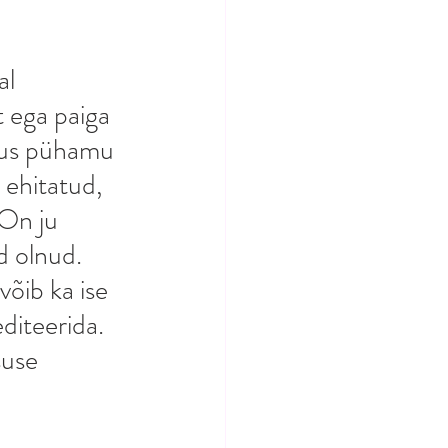
l 
t ega paiga 
 kus pühamu 
 ehitatud, 
 On ju 
 olnud. 
õib ka ise 
diteerida. 
suse 