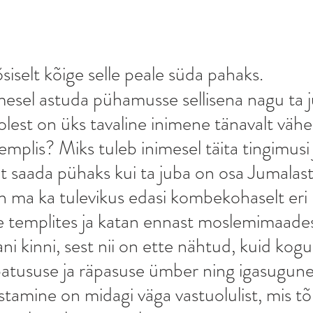
siselt kõige selle peale süda pahaks. 
imesel astuda pühamusse sellisena nagu ta j
olest on üks tavaline inimene tänavalt vä
mplis? Miks tuleb inimesel täita tingimusi 
et saada pühaks kui ta juba on osa Jumalast
n ma ka tulevikus edasi kombekohaselt eri 
 templites ja katan ennast moslemimaadess
lani kinni, sest nii on ette nähtud, kuid kogu
patususe ja räpasuse ümber ning igasugune
tamine on midagi väga vastuolulist, mis 