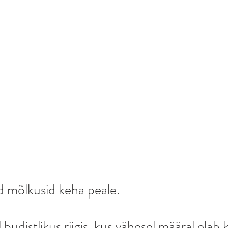
 mõlkusid keha peale. 
 budistlikus riigis, kus vähesel määral elab 