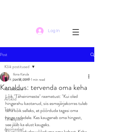
Log In
Post
Kõik postitused
Ilona Karula
Kõik postitused
Jun 8, 2019
1 min read
Kanaldus: tervenda oma keha
Kanaldused
Lõik "Täheinimeste" raamatust: "Kui oled 
Artiklid
hingerahu kaotanud, siis esmajärjekorras tuleb 
Tervis
teha kõik selleks, et pöörduda tagasi oma 
hinge radadele. Kes kaugeneb oma hingest, 
Tähelapsed
see jääb ka elust kaugeks. 
Anomaaliad
Elust võõrdudes võõrdume oma kehast. Keha 