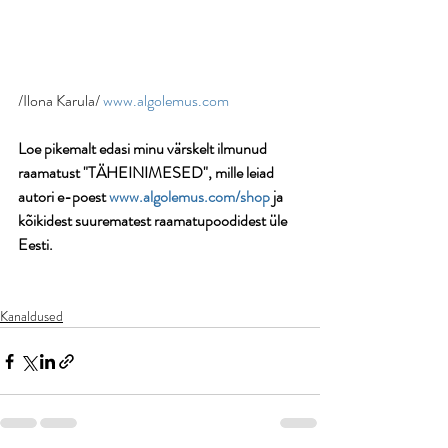
/Ilona Karula/ 
www.algolemus.com
Loe pikemalt edasi minu värskelt ilmunud 
raamatust "TÄHEINIMESED", mille leiad 
autori e-poest 
www.algolemus.com/shop
 ja 
kõikidest suurematest raamatupoodidest üle 
Eesti.
Kanaldused