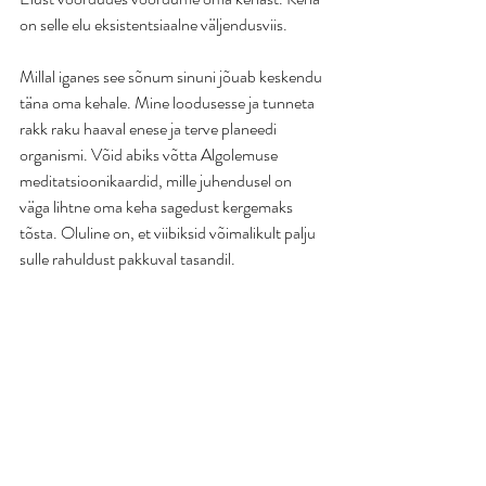
on selle elu eksistentsiaalne väljendusviis.
Millal iganes see sõnum sinuni jõuab keskendu 
täna oma kehale. Mine loodusesse ja tunneta 
rakk raku haaval enese ja terve planeedi 
organismi. Võid abiks võtta Algolemuse 
meditatsioonikaardid, mille juhendusel on 
väga lihtne oma keha sagedust kergemaks 
tõsta. Oluline on, et viibiksid võimalikult palju 
sulle rahuldust pakkuval tasandil.