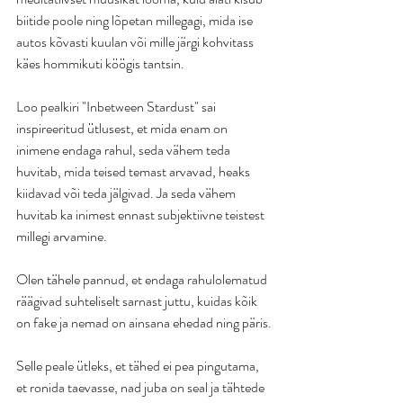
biitide poole ning lõpetan millegagi, mida ise 
autos kõvasti kuulan või mille järgi kohvitass 
käes hommikuti köögis tantsin.
Loo pealkiri "Inbetween Stardust" sai 
inspireeritud ütlusest, et mida enam on 
inimene endaga rahul, seda vähem teda 
huvitab, mida teised temast arvavad, heaks 
kiidavad või teda jälgivad. Ja seda vähem 
huvitab ka inimest ennast subjektiivne teistest 
millegi arvamine.
Olen tähele pannud, et endaga rahulolematud 
räägivad suhteliselt sarnast juttu, kuidas kõik 
on fake ja nemad on ainsana ehedad ning päris.
Selle peale ütleks, et tähed ei pea pingutama, 
et ronida taevasse, nad juba on seal ja tähtede 