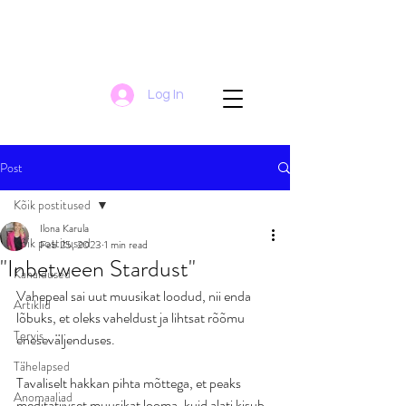
Log In
Post
Kõik postitused
Ilona Karula
Kõik postitused
Feb 25, 2023
1 min read
"Inbetween Stardust"
Kanaldused
Vahepeal sai uut muusikat loodud, nii enda 
Artiklid
lõbuks, et oleks vaheldust ja lihtsat rõõmu 
Tervis
eneseväljenduses.
Tähelapsed
Tavaliselt hakkan pihta mõttega, et peaks 
Anomaaliad
meditatiivset muusikat looma, kuid alati kisub 