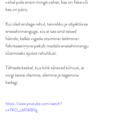
vahel pole enam mingit vahet, kes on fake või 
kes on päris.
Kui oled endaga rahul, tervisliku ja objektiivse 
enesehinnanguga, siis ei saa sind teised 
häirida, kelles vigade otsimine-leidmine- 
fabritseerimine pakub madala enesehinnangu 
tõstmiseks ajutist rahuldust.
Tähtede keskel, kus kõik säravad kõrvuti, ei 
torgi teiste olemine, elamine ja tegemine 
kedagi.
https://www.youtube.com/watch?
v=TKO_oM5KB9g