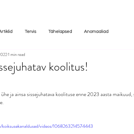
Artiklid
Tervis
Tähelapsed
Anomaaliad
2022
1 min read
ssejuhatav koolitus!
l ühe ja ainsa sissejuhatava koolituse enne 2023 aasta maikuud, 
e. 
m/koiksusekanaldused/videos/1068263214574443