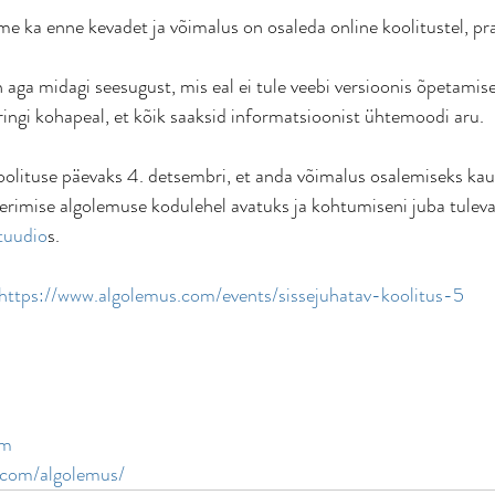
e ka enne kevadet ja võimalus on osaleda online koolitustel, pra
 aga midagi seesugust, mis eal ei tule veebi versioonis õpetamis
ringi kohapeal, et kõik saaksid informatsioonist ühtemoodi aru. 
koolituse päevaks 4. detsembri, et anda võimalus osalemiseks kaug
erimise algolemuse kodulehel avatuks ja kohtumiseni juba tuleva
tuudio
s. 
https://www.algolemus.com/events/sissejuhatav-koolitus-5
om
.com/algolemus/