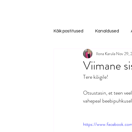
Kõik postitused
Kanaldused
Ilona Karula
Nov 29, 
Viimane si
Tere kõigile!
Otsustasin, et teen vee
vahepeal beebipuhkusel
https://www.facebook.co