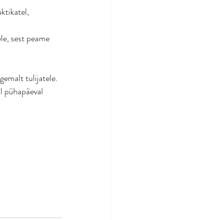
ktikatel, 
ele, sest peame 
emalt tulijatele. 
l pühapäeval 