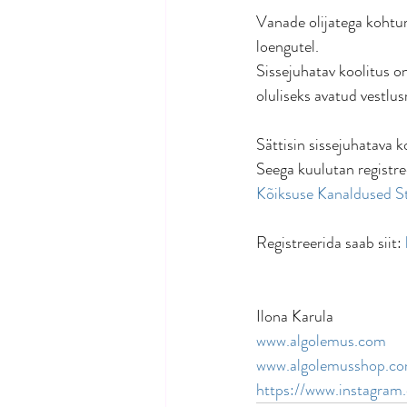
Vanade olijatega kohtum
loengutel. 
Sissejuhatav koolitus on
oluliseks avatud vestlus
Sättisin sissejuhatava 
Seega kuulutan registre
Kõiksuse Kanaldused S
Registreerida saab siit: 
Ilona Karula
www.algolemus.com
www.algolemusshop.c
https://www.instagram