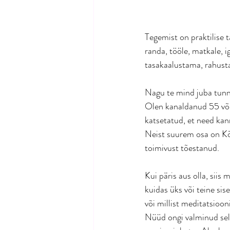
Tegemist on praktilise t
randa, tööle, matkale, 
tasakaalustama, rahust
Nagu te mind juba tunnet
Olen kanaldanud 55 võims
katsetatud, et need kann
Neist suurem osa on Kõi
toimivust tõestanud.
Kui päris aus olla, siis 
kuidas üks või teine si
või millist meditatsiooni
Nüüd ongi valminud sel