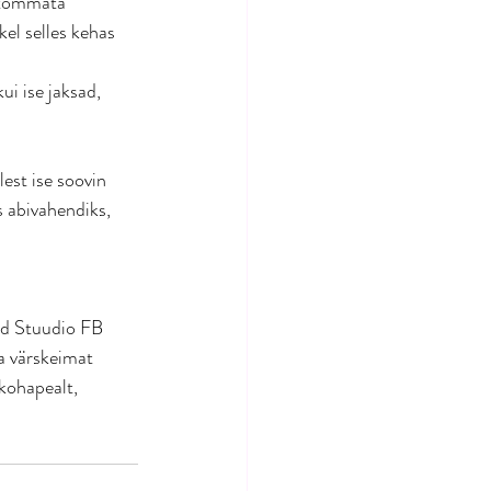
t tõmmata 
el selles kehas 
ui ise jaksad, 
est ise soovin 
 abivahendiks, 
ed Stuudio FB 
a värskeimat 
kohapealt, 