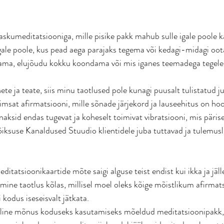
askumeditatsiooniga, mille pisike pakk mahub sulle igale poole k
igale poole, kus pead aega parajaks tegema või kedagi-midagi oo
ama, elujõudu kokku koondama või mis iganes teemadega tegel
e ja teate, siis minu taotlused pole kunagi puusalt tulistatud ju
at afirmatsiooni, mille sõnade järjekord ja lauseehitus on hoolik
aksid endas tugevat ja koheselt toimivat vibratsiooni, mis pärise
ksuse Kanaldused Stuudio klientidele juba tuttavad ja tulemusl
meditatsioonikaartide mõte saigi alguse teist endist kui ikka ja jäll
semine taotlus kõlas, millisel moel oleks kõige mõistlikum afirma
 kodus iseseisvalt jätkata. 
line mõnus koduseks kasutamiseks mõeldud meditatsioonipakk, m