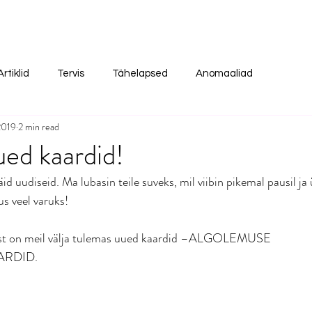
Artiklid
Tervis
Tähelapsed
Anomaaliad
2019
2 min read
ed kaardid!
id uudiseid. Ma lubasin teile suveks, mil viibin pikemal pausil ja ü
us veel varuks!
st on meil välja tulemas uued kaardid –ALGOLEMUSE 
RDID. 