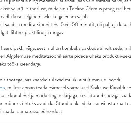
use juhendus ning mediteerijal endal jääb vaid esitada palve, e
pakist välja 1-3 taotlust, mida sinu Tõeline Olemus praegusel hetk
eadlikkuse selginemiseks kõige enam vajab. 
il saad sa meditatsiooni teha 5 või 50 minutit, nii palju ja kaua k
Igati lihtne, praktiline ja mugav.
a kaardipakki väga, sest mul on kombeks pakkuda ainult seda, mill
gen Algolemuse meditatsioonikaarte pidada üheks produktiivseks
eks tööks iseendaga.
nišitootega, siis kaardid tulevad müüki ainult minu e-poodi 
hop
, millest annan teada esimesel võimalusel Kõiksuse Kanaldus
muse kodulehel ja marketingi e-kirjaga, kes liitunud sooviga saad
an mõneks õhtuks avada ka Stuudio uksed, kel soovi osta kaarte 
i saada raamatusse pühendust.