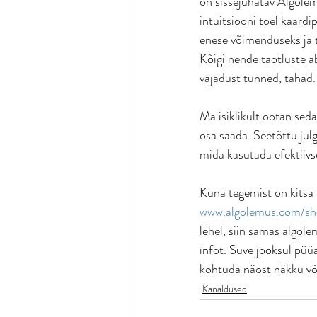
on sissejuhatav Algolem
intuitsiooni toel kaardi
enese võimenduseks ja t
Kõigi nende taotluste ab
vajadust tunned, tahad. 
Ma isiklikult ootan sed
osa saada. Seetõttu jul
mida kasutada efektiivs
Kuna tegemist on kitsa 
www.algolemus.com/s
lehel, siin samas algole
infot. Suve jooksul püü
kohtuda näost näkku võ
Kanaldused