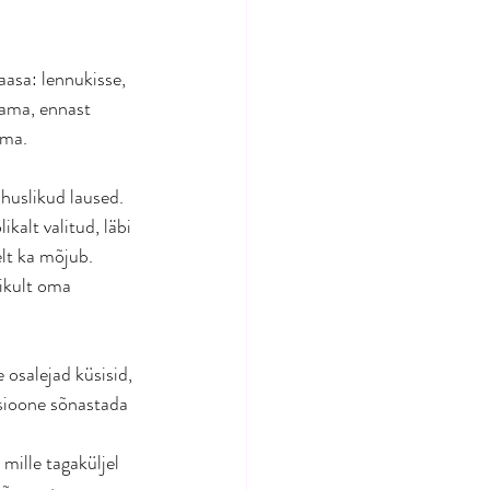
aasa: lennukisse, 
tama, ennast 
ema.
huslikud laused. 
alt valitud, läbi 
lt ka mõjub. 
ikult oma 
e osalejad küsisid, 
tsioone sõnastada 
ille tagaküljel 