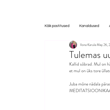
Kõik postitused
Kanaldused
Ilona Karula
May 26, 
Tulemas uu
Kallid sõbrad. Mul on hä
et mul on üks tore üllat
Juba mõne nädala pära
MEDITATSIOONIKAA