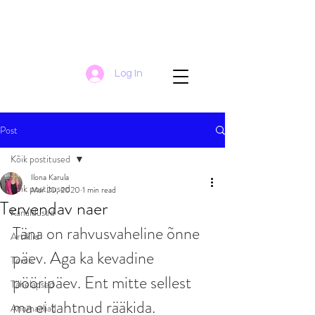
Log In
Post
Kõik postitused
Ilona Karula
Kõik postitused
Mar 20, 2020
1 min read
Tervendav naer
Kanaldused
Täna on rahvusvaheline õnne 
Artiklid
päev. Aga ka kevadine 
Tervis
pööripäev. Ent mitte sellest 
Tähelapsed
ma ei tahtnud rääkida. 
Anomaaliad