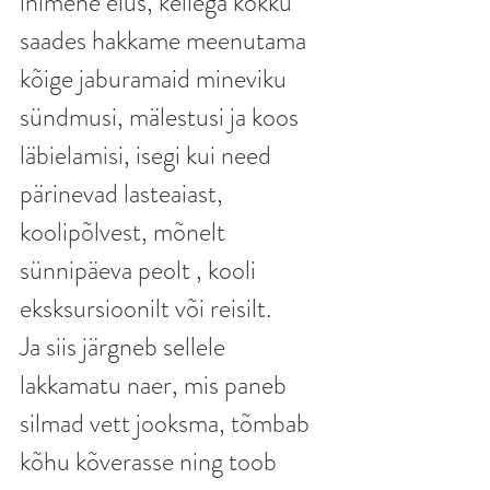
inimene elus, kellega kokku 
saades hakkame meenutama 
kõige jaburamaid mineviku 
sündmusi, mälestusi ja koos 
läbielamisi, isegi kui need 
pärinevad lasteaiast, 
koolipõlvest, mõnelt 
sünnipäeva peolt , kooli 
eksksursioonilt või reisilt. 
Ja siis järgneb sellele 
lakkamatu naer, mis paneb 
silmad vett jooksma, tõmbab 
kõhu kõverasse ning toob 