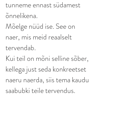
tunneme ennast südamest 
õnnelikena.
Mõelge nüüd ise. See on 
naer, mis meid reaalselt 
tervendab.
Kui teil on mõni selline sõber, 
kellega just seda konkreetset 
naeru naerda, siis tema kaudu 
saabubki teile tervendus.
Ilona Karula 
/www.algolemus.com/