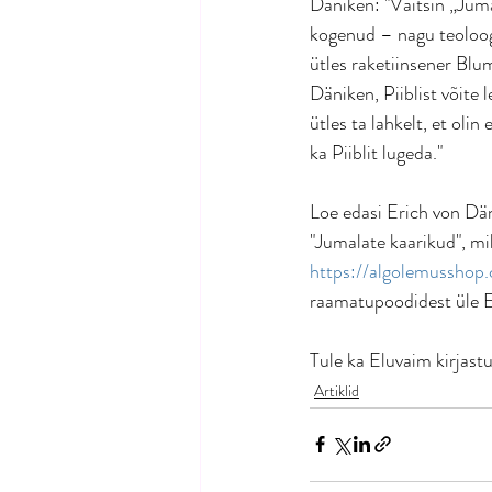
Däniken: "Väitsin „Juma
kogenud – nagu teoloog
ütles raketiinsener Blu
Däniken, Piiblist võite 
ütles ta lahkelt, et oli
ka Piiblit lugeda."
Loe edasi Erich von Dän
"Jumalate kaarikud", mi
https://algolemusshop
raamatupoodidest üle E
Tule ka Eluvaim kirjastu
Artiklid