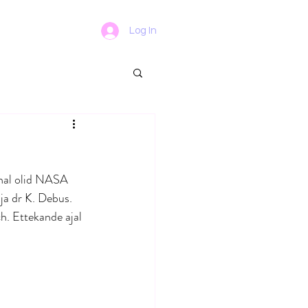
Log In
ohal olid NASA 
 ja dr K. Debus. 
h. Ettekande ajal 