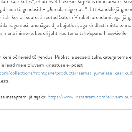
late kaarikutes“, et prohvet Hesekiel kirjeldas minu arvates ko
id seda tõlgendasid – „Jumala nägemust“. Ettekandele järgnen
mrich, kes oli suuresti seotud Saturn V raketi arendamisega, järg
leida nägemusi, unenägusid ja kujutlusi, aga kindlasti mitte tehno
n esimene inimene, kes oli juhtinud tema tähelepanu Hesekielile. T
ikeni põnevaid tõlgendusi Piiblist ja seoseid tulnukatega tema e
lle leiad meie Eluvaim kirjastuse e-poest 
.com/collections/frontpage/products/raamat-jumalate-kaariku
esti.
se instagrami jälgijaks: 
https://www.instagram.com/eluvaim.publ