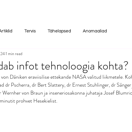
Artiklid
Tervis
Tähelapsed
Anomaaliad
024
1 min read
ldab infot tehnoloogia kohta?
h von Däniken eraviisilise ettekande NASA valitud liikmetele. K
jad dr Pscherra, dr Bert Slattery, dr Ernest Stuhlinger, dr Sänger
dr Wernher von Braun ja inseneriosakonna juhataja Josef Blumric
inutit prohvet Hesekielist.