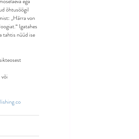
smoselaeva ega 
ud õhtusöögil 
mist: „Härra von 
loogiat.“ Igatahes 
a tahtis nüüd ise 
sikteosest 
d
 või 
ishing.co