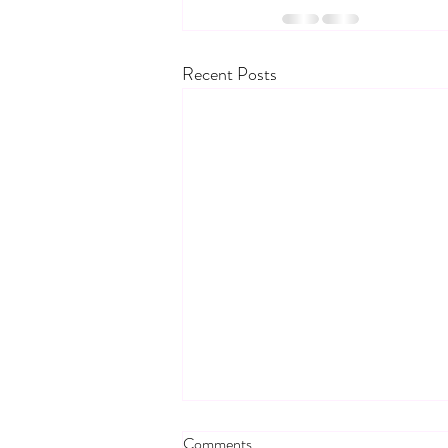
Recent Posts
Kui otsustad mitte selgitada
Comments