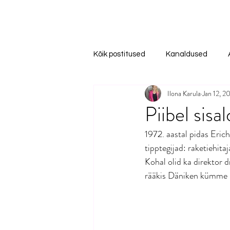
Kõik postitused
Kanaldused
Ilona Karula
Jan 12, 2
Piibel sisa
1972. aastal pidas Eric
tipptegijad: raketiehita
Kohal olid ka direktor 
rääkis Däniken kümme m