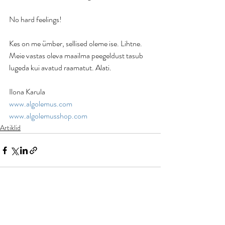
No hard feelings! 
Kes on me ümber, sellised oleme ise. Lihtne. 
Meie vastas oleva maailma peegeldust tasub 
lugeda kui avatud raamatut. Alati. 
Ilona Karula
www.algolemus.com
www.algolemusshop.com
Artiklid
Recent Posts
See All