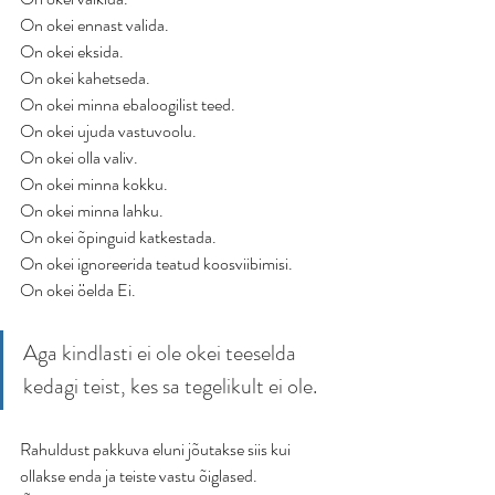
On okei ennast valida.
On okei eksida.
On okei kahetseda.
On okei minna ebaloogilist teed.
On okei ujuda vastuvoolu.
On okei olla valiv.
On okei minna kokku.
On okei minna lahku.
On okei õpinguid katkestada.
On okei ignoreerida teatud koosviibimisi.
On okei öelda Ei.
Aga kindlasti ei ole okei teeselda 
kedagi teist, kes sa tegelikult ei ole.
Rahuldust pakkuva eluni jõutakse siis kui 
ollakse enda ja teiste vastu õiglased. 