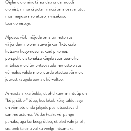
Õiglane olemine tähendab enda moodi 
olemist, mil sa ei peta inimesi oma osava jutu, 
mesimagusa naeratuse ja viisakuse 
teesklemisega. 
Alguses võib mõjuda oma tunnete aus 
väljendamine ehmatava ja konflikte esile 
kutsuva kogemusena, kuid pikemas 
perspektiivis tehakse kõigile suur teene kui 
antakse meid ümbritsevatele inimestele aus 
võimalus valida meie juurde otsetee või meie 
juurest kaugele eemale kõrvaltee. 
Armastan ikka öelda, et ohtlikuim inimtüüp on 
“kõigi sõber” tüüp, kes lakub kõigi taldu, aga 
on võimetu enda jalgade peal otsustavaid 
samme astuma. Võtke heaks või pange 
pahaks, aga kui keegi ütleb, et oled vale ja loll, 
siis teeb ta sinu valiku veelgi lihtsamaks. 