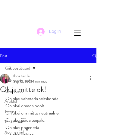
Log In
Post
Kõik postitused
Ilona Karula
Kõik postitused
Sep 12, 2021
1 min read
Ok ja mitte ok!
Kanaldused
On okei vahetada seltskonda.
Artiklid
On okei omada poolt.
Tervis
On okei olla mitte neutraalne.
On okei jääda paigale.
Tähelapsed
On okei põgeneda.
Anomaaliad
On okei vaikida.