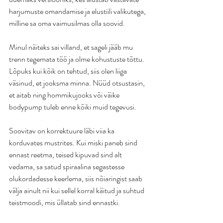
harjumuste omandamise ja elustiili valikutega, 
milline sa oma vaimusilmas olla soovid.
Minul näiteks sai villand, et sageli jääb mu 
trenn tegemata töö ja olme kohustuste tõttu. 
Lõpuks kui kõik on tehtud, siis olen liiga 
väsinud, et jooksma minna. Nüüd otsustasin, 
et aitab ning hommikujooks või väike 
bodypump tuleb enne kõiki muid tegevusi.
Soovitav on korrektuure läbi viia ka 
korduvates mustrites. Kui miski paneb sind 
ennast reetma, teised kipuvad sind alt 
vedama, sa satud spiraalina segastesse 
olukordadesse keerlema, siis nõiaringist saab 
välja ainult nii kui sellel korral käitud ja suhtud 
teistmoodi, mis üllatab sind ennastki.