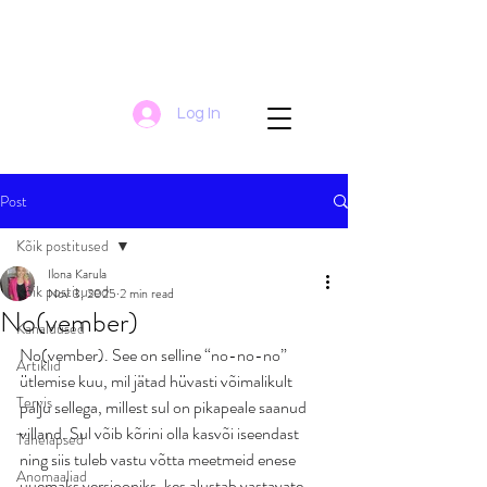
Log In
Post
Kõik postitused
Ilona Karula
Kõik postitused
Nov 3, 2025
2 min read
No(vember)
Kanaldused
No(vember). See on selline “no-no-no” 
Artiklid
ütlemise kuu, mil jätad hüvasti võimalikult 
Tervis
palju sellega, millest sul on pikapeale saanud 
villand. Sul võib kõrini olla kasvõi iseendast 
Tähelapsed
ning siis tuleb vastu võtta meetmeid enese 
Anomaaliad
uuemaks versiooniks, kes alustab vastavate 