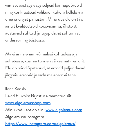
viimase aastaga väga selgeid kannapöördeid 
ning konkreetseid valikuid, kuhu ja kellele ma 
oma energiat panustan. Minu uus elu on täis 
ainult kvaliteetseid koosviibimisi, üksteist 
austavaid suhteid ja lugupidavat suhtumist 
endasse ning teistesse.
Ma ei anna enam võimalusi kohtadesse ja 
suhetesse, kus ma tunnen väiksematki errorit. 
Elu on mind õpetanud, et errorid paljundavad 
järgmisi erroreid ja seda ma enam ei taha.
llona Karula
Leiad Eluvaim kirjastuse raamatud siit 
www.algolemusshop.com
Minu koduleht on siin: 
www.algolemus.com
Algolemuse instagram: 
https://www.instagram.com/algolemus/