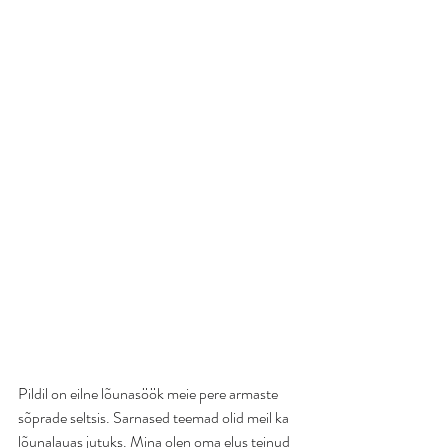
Pildil on eilne lõunasöök meie pere armaste 
sõprade seltsis. Sarnased teemad olid meil ka 
lõunalauas jutuks. Mina olen oma elus teinud 