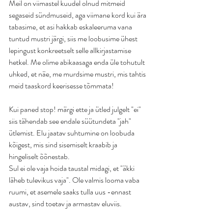
Meil on viimastel kuudel olnud mitmeid 
segaseid sündmuseid, aga viimane kord kui ära 
tabasime, et asi hakkab eskaleeruma vana 
tuntud mustri järgi, siis me loobusime ühest 
lepingust konkreetselt selle allkirjastamise 
hetkel. Me olime abikaasaga enda üle tohutult 
uhked, et näe, me murdsime mustri, mis tahtis 
meid taaskord keerisesse tõmmata!
Kui paned stop! märgi ette ja ütled julgelt "ei" 
siis tähendab see endale süütundeta "jah" 
ütlemist. Elu jaatav suhtumine on loobuda 
kõigest, mis sind sisemiselt kraabib ja 
hingeliselt õõnestab.
Sul ei ole vaja hoida taustal midagi, et "äkki 
läheb tulevikus vaja". Ole valmis looma vaba 
ruumi, et asemele saaks tulla uus -ennast 
austav, sind toetav ja armastav eluviis.