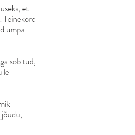
useks, et 
a. Teinekord 
eed umpa-
ga sobitud, 
lle 
mik 
 jõudu, 