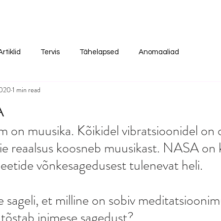
Artiklid
Tervis
Tähelapsed
Anomaaliad
2020
1 min read
A
 on muusika. Kõikidel vibratsioonidel on o
e reaalsus koosneb muusikast. NASA on 
neetide võnkesagedusest tulenevat heli.
 sageli, et milline on sobiv meditatsioonim
 tõstab inimese sagedust? 