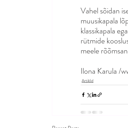
Vahel sõidan is
muusikapala lõpu
klassikapala eg
rütmide kooslus
meele rõõmsan
Ilona Karula /
Artiklid