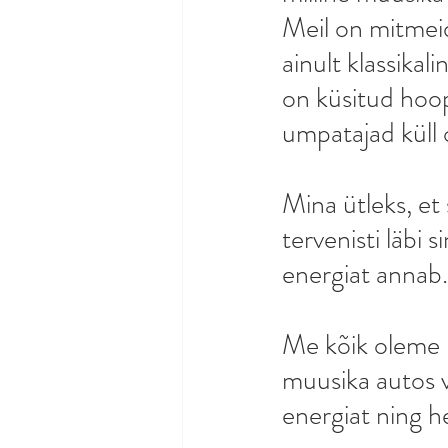
Meil on mitmeid 
ainult klassikal
on küsitud hoop
umpatajad küll o
Mina ütleks, et
tervenisti läbi 
energiat annab.
Me kõik oleme 
muusika autos v
energiat ning h