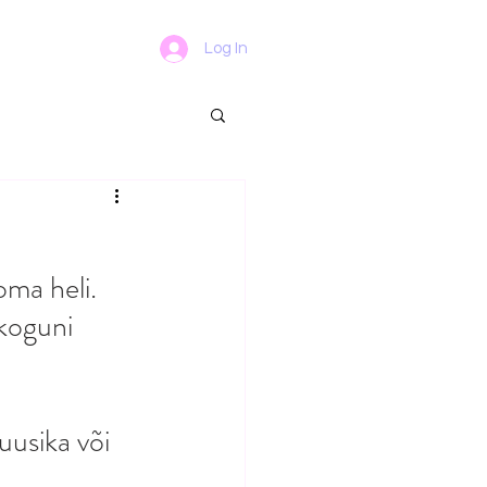
Log In
ma heli. 
koguni 
uusika või 