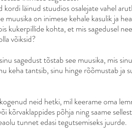
kordi läinud stuudios osalejate vahel arutl
ine muusika on inimese kehale kasulik ja he
is kukerpillide kohta, et mis sagedusel n
lla võiksid?
 sinu sagedust tõstab see muusika, mis sinu
sinu keha tantsib, sinu hinge rõõmustab ja su
 
kogenud neid hetki, mil keerame oma lem
õi kõrvaklappides põhja ning saame sellest
eaolu tunnet edasi tegutsemiseks juurde.