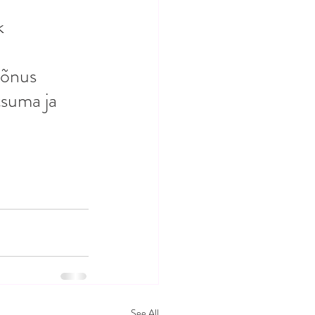
k 
 
mõnus 
tsuma ja 
See All