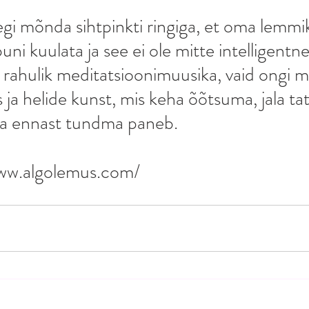
egi mõnda sihtpinkti ringiga, et oma lemmi
ni kuulata ja see ei ole mitte intelligentne
a rahulik meditatsioonimuusika, vaid ongi 
 ja helide kunst, mis keha õõtsuma, jala ta
a ennast tundma paneb.
www.algolemus.com/