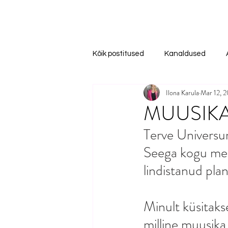
Kõik postitused
Kanaldused
Ilona Karula
Mar 12, 
MUUSIK
Terve Universum
Seega kogu mei
lindistanud pla
Minult küsitakse
milline muusika