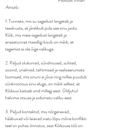
   Pildistas Vivian 
Ainsalu
1. Tunneta, mis su sagedust langetab ja 
teadvusta, et järelikult pole see sinu jaoks. 
Kõik, mis meie sagedust langetab ja 
enesetunnet maadligi kisub on märk, et 
tegemist ei ole õige valikuga. 
2. Paljud olukorrad, sündmused, suhted, 
soovid, unelmad, tahtmised ja realiseerumata 
loomised, mis sinuni ei jõua ning milles puudub 
sünkroonsus sinu eluga, on märk sellest, et 
Kõiksus kaitseb sind millegi eest. Üldjuhul 
halvima otsuse ja sobimatu valiku eest. 
3. Paljud kontaktid, mis nõrgenevad, 
hääbuvad või leiavad inetu lõpu mõne konflikti 
teel on puhas õnnistus, sest Kõiksuse töö on 