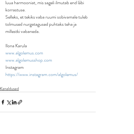
luua harmooniat, mis sageli ilmutab end läbi 
korrastuse. 
Selleks, et tekiks vaba ruumi sobivamale tuleb 
tolmused nurgatagused puhtaks teha ja 
millestki vabaneda.
Ilona Karula
www.algolemus.com
www.algolemusshop.com
Instagram 
https://www.instagram.com/algolemus/
Kanaldused