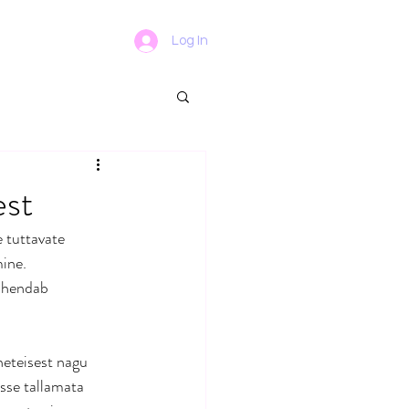
Log In
est
 tuttavate 
ine. 
ahendab 
neteisest nagu 
sse tallamata 