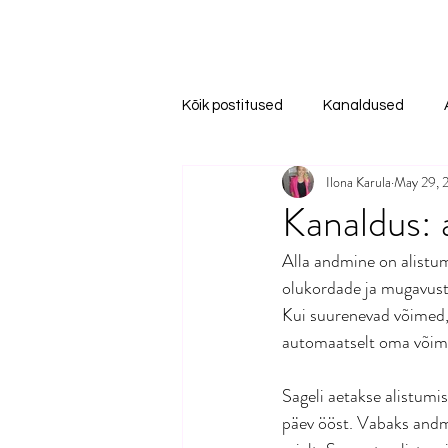
Kõik postitused
Kanaldused
Ilona Karula
May 29, 
Kanaldus: 
Alla andmine on alistu
olukordade ja mugavuste
Kui suurenevad võimed, 
automaatselt oma võim
Sageli aetakse alistumi
päev ööst. Vabaks andmi