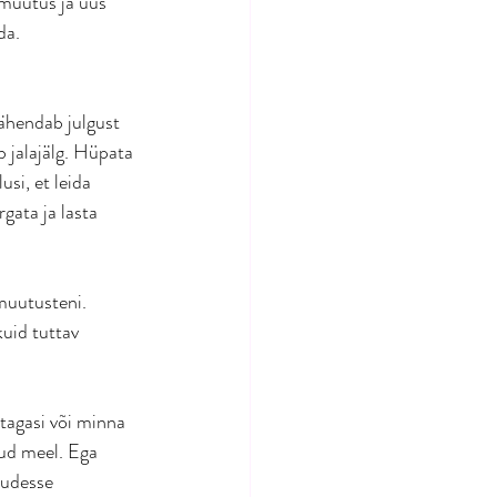
 muutus ja uus 
da.
ähendab julgust 
 jalajälg. Hüpata 
si, et leida 
ata ja lasta 
muutusteni. 
uid tuttav 
tagasi või minna 
tud meel. Ega 
sudesse 