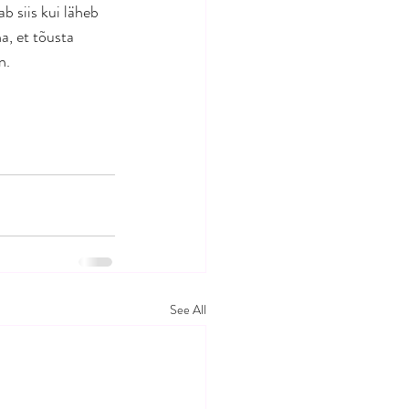
b siis kui läheb 
a, et tõusta 
n.
See All