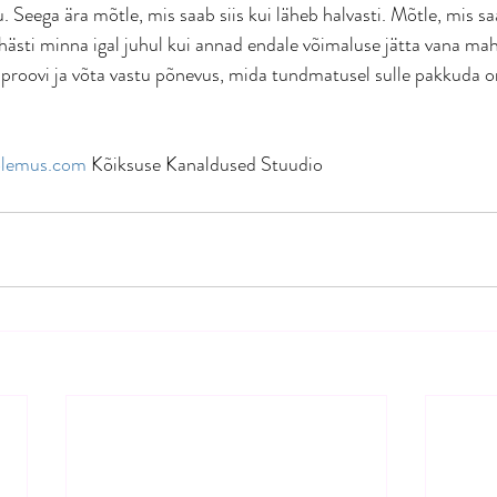
Seega ära mõtle, mis saab siis kui läheb halvasti. Mõtle, mis saa
 hästi minna igal juhul kui annad endale võimaluse jätta vana mah
proovi ja võta vastu põnevus, mida tundmatusel sulle pakkuda o
olemus.com
 Kõiksuse Kanaldused Stuudio