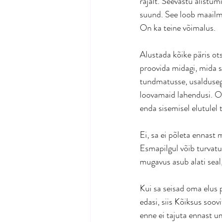
rajalt. Seevastu alistum
suund. See loob maailma
On ka teine võimalus. 
Alustada kõike päris ot
proovida midagi, mida s
tundmatusse, usaldusega
loovamaid lahendusi. Oo
enda sisemisel elutulel t
Ei, sa ei põleta ennast
Esmapilgul võib turvat
mugavus asub alati seal,
Kui sa seisad oma elus 
edasi, siis Kõiksus soov
enne ei tajuta ennast 