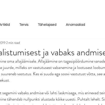
Artiklid
Tervis
Tähelapsed
Anomaaliad
2019
2 min read
alistumisest ja vabaks andmis
mine oma allajäämisele. Allajäämine on tagasipöördumine vanade
 juurde, milleks on vastutusest vabanemine ja lootusest loobum
suureneb vastutus. Kes ei suuda ega soovi vastutust võtta, see 
ekust.
st segamini vabaks andmise või lahti laskmisega, mis erinevad tei
ne tähendab nullpunkti alustada kõike uuesti. Puhtalt lehelt. Si