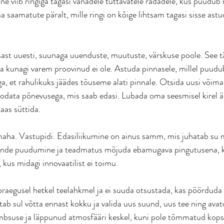
ine viib ringiga tagasi vanadele tuttavatele radadele, kus puudub
 saamatute päralt, mille ringi on kõige lihtsam tagasi sisse astu
sast uuesti, suunaga uuenduste, muutuste, värskuse poole. See t
a kunagi varem proovinud ei ole. Astuda pinnasele, millel puudub
, et rahulikuks jäädes tõuseme alati pinnale. Otsida uusi võimalu
data põnevusega, mis saab edasi. Lubada oma seesmisel kirel ärg
aas süttida. 
 maha. Vastupidi. Edasiliikumine on ainus samm, mis juhatab su 
unde puudumine ja teadmatus mõjuda ebamugava pingutusena, k
 kus midagi innovaatilist ei toimu.
praegusel hetkel teelahkmel ja ei suuda otsustada, kas pöörduda 
itab sul võtta ennast kokku ja valida uus suund, uus tee ning ava
umbsuse ja läppunud atmosfääri keskel, kuni pole tõmmatud kop