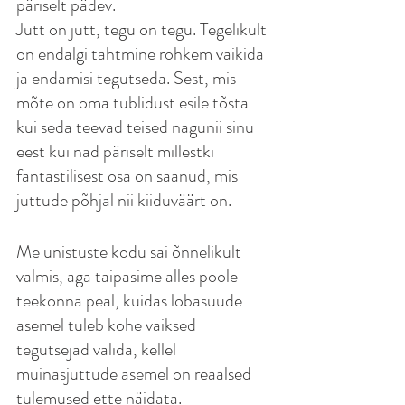
päriselt pädev.
Jutt on jutt, tegu on tegu. Tegelikult 
on endalgi tahtmine rohkem vaikida 
ja endamisi tegutseda. Sest, mis 
mõte on oma tublidust esile tõsta 
kui seda teevad teised nagunii sinu 
eest kui nad päriselt millestki 
fantastilisest osa on saanud, mis 
juttude põhjal nii kiiduväärt on.
Me unistuste kodu sai õnnelikult 
valmis, aga taipasime alles poole 
teekonna peal, kuidas lobasuude 
asemel tuleb kohe vaiksed 
tegutsejad valida, kellel 
muinasjuttude asemel on reaalsed 
tulemused ette näidata.