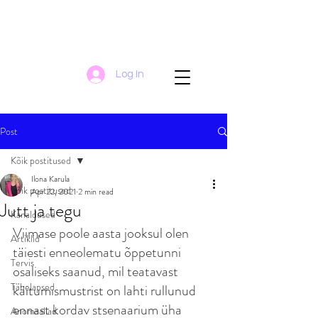
Log In
Post
Kõik postitused
Ilona Karula
Kõik postitused
Apr 22, 2021
2 min read
Jutt ja tegu
Kanaldused
Viimase poole aasta jooksul olen 
Artiklid
täiesti enneolematu õppetunni 
Tervis
osaliseks saanud, mil teatavast 
Tähelapsed
käitumismustrist on lahti rullunud 
ennast kordav stsenaarium üha 
Anomaaliad