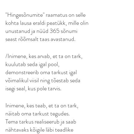
"Hingesõnumite" raamatus on selle 
kohta lausa eraldi peatükk, mille olin 
unustanud ja nüüd 365 sõnumi 
seast rõõmsalt taas avastanud.
/Inimene, kes arvab, et ta on tark, 
kuulutab seda igal pool, 
demonstreerib oma tarkust igal 
võimalikul viisil ning tõestab seda 
isegi seal, kus pole tarvis.
Inimene, kes teab, et ta on tark, 
näitab oma tarkust tegudes.
Tema tarkus realiseerub ja saab 
nähtavaks kõigile läbi teadlike 