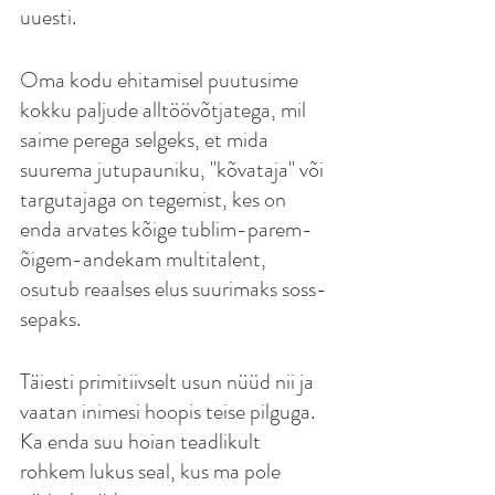
uuesti.
Oma kodu ehitamisel puutusime 
kokku paljude alltöövõtjatega, mil 
saime perega selgeks, et mida 
suurema jutupauniku, "kõvataja" või 
targutajaga on tegemist, kes on 
enda arvates kõige tublim-parem-
õigem-andekam multitalent, 
osutub reaalses elus suurimaks soss-
sepaks.
Täiesti primitiivselt usun nüüd nii ja 
vaatan inimesi hoopis teise pilguga. 
Ka enda suu hoian teadlikult 
rohkem lukus seal, kus ma pole 