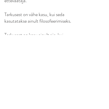
ettevaataja.
Tarkusest on vähe kasu, kui seda 
kasutatakse ainult filosofeerimiseks.
Tarkusest on kasu ainult siis, kui 
seda kasutatakse realiseerimiseks./
Ilona Karula "Hingesõnumid"
www.algolemusshop.com
www.algolemus.com
Artiklid