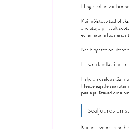
Hingeteel on voolamine,
Kui mõistuse teel ollak
ahelatega piiratult seot
et lennata ja luua enda 
Kas hingetee on lihtne 
Ei, seda kindlasti mitte.
Palju on usaldusküsimus
Heade asjade saavutamis
peale ja jätavad oma hi
Sealjuures on s
Kui on tegemist sinu hi