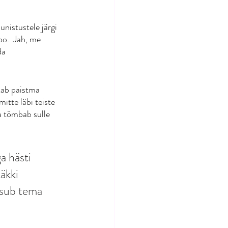
unistustele järgi 
oo.  Jah, me 
da 
kab paistma 
tte läbi teiste 
a tõmbab sulle 
 hästi 
äkki 
tsub tema 