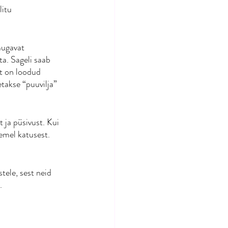
itu 
ugavat 
a. Sageli saab 
st on loodud 
takse “puuvilja” 
 ja püsivust. Kui 
emel katusest. 
ele, sest neid 
. 