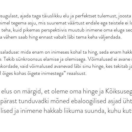
ugulast, ajada taga täiuslikku elu ja perfektset tulemust, joosta 
imel tegema asju, mis suuremat väärtust endale ega teistele ei l
teha, kuid pikemas perspektiivis muutub inimene oma eluga se
 vähem saab hing ennast vabalt läbi tema keha väljendada. 
e saladuse: mida enam on inimeses kohal ta hing, seda enam hak
. Tekib sünkroonsus elamise ja olemisega. Võimalused ei avane mi
ukordade, vaid võimalused avanevad läbi sinu hinge, kes tekitab j
al õiges kohas õigete inimestega” reaalsust. 
lus on märgid, et oleme oma hinge ja Kõiksusega
ärast tunduvadki mõned ebaloogilised asjad üht
gilised ja inimene hakkab liikuma suunda, kuhu ku