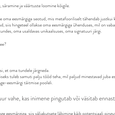
 säramine ja väärtuste loomine kõigile. 
se oma eesmärgiga seotud, mis metafooriliselt tähendab justkui 
ud, siis hingeteel ollakse oma eesmärgiga ühenduses, mil on vabad
tundes, oma usaldavas unikaalsuses, oma signatuuri järgi. 
tee?
i, et oma tundele järgneda.
eks tuleb samuti palju tööd teha, mil paljud minestavad juba es
nge-eesmärgi täitmise pooleli. 
uur vahe, kas inimene pingutab või väsitab ennast
nge eesmärgiga, siis väljakutsete läbimine käib potentsiaali ping