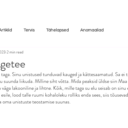
Artiklid
Tervis
Tähelapsed
Anomaaliad
2023
2 min read
ngetee
gi taga. Sinu unistused tunduvad kauged ja kättesaamatud. Sa ei 
u suunda liikuda. Milline siht võtta. Mida peaksid üldse siin Maa
 väga lakooniline ja lihtne. Kõik, mille taga su elu seisab on si
sile, lood talle ruumi kohaloleku rolliks enda sees, siis tõuseva
da oma unistuste teostamise suunas. 