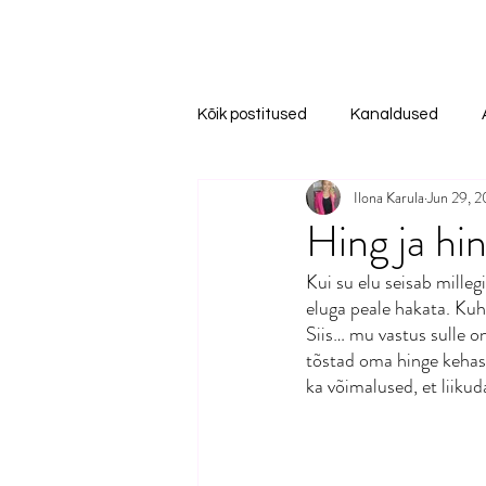
Kõik postitused
Kanaldused
Ilona Karula
Jun 29, 
Hing ja hi
Kui su elu seisab mille
eluga peale hakata. Kuh
Siis… mu vastus sulle on
tõstad oma hinge kehas e
ka võimalused, et liiku