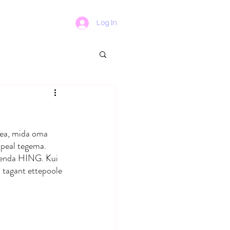
Log In
tea, mida oma 
 peal tegema. 
nu enda HING. Kui 
d tagant ettepoole 