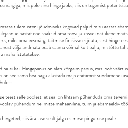
smärgiga, mis pole sinu hinge jaoks, siis on tegemist potentsiaal
msate tulemusteni jõudmiseks kogevad paljud mitu aastat ebam
 ülejäänud aastat nad saaksid oma töövilju kasvõi natukene maitst
ks, miks oma eesmärgi täitmise finišisse ei jõuta, sest hingetee
panust välja andmata peab saama võimalikult palju, mistõttu tahe
uu maha istutatakse. 
 nii ei käi. Hingepanus on alati kõrgeim panus, mis loob väärtust
iis on see sama hea nagu alustada maja ehitamist vundamendi as
huloss. 
e teest selle poolest, et seal on lihtsam pühenduda oma tegemist
 voolav pühendumine, mitte mehaaniline, tuim ja ebameeldiv töö
hingeteel, siis ära lase sealt jalga esimese pingutuse peale. 