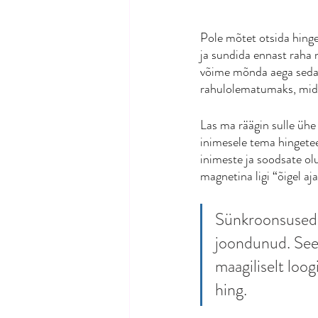
Pole mõtet otsida hinges
ja sundida ennast raha n
võime mõnda aega seda 
rahulolematumaks, mida
Las ma räägin sulle üh
inimesele tema hingetee
inimeste ja soodsate ol
magnetina ligi “õigel aj
Sünkroonsused e
joondunud. Seep
maagiliselt loo
hing.