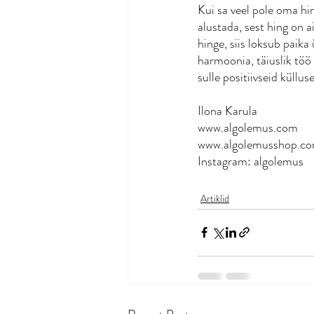
Kui sa veel pole oma hi
alustada, sest hing on 
hinge, siis loksub paik
harmoonia, täiuslik töö 
sulle positiivseid küllu
Ilona Karula
www.algolemus.com
www.algolemusshop.c
Instagram: algolemus
Artiklid