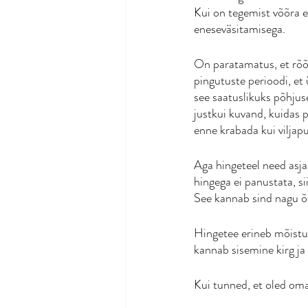
Kui on tegemist võõra ee
eneseväsitamisega.
On paratamatus, et rõõ
pingutuste perioodi, et
see saatuslikuks põhjuse
justkui kuvand, kuidas 
enne krabada kui viljap
Aga hingeteel need asjad
hingega ei panustata, s
See kannab sind nagu õ
Hingetee erineb mõistus
kannab sisemine kirg ja
Kui tunned, et oled oma 