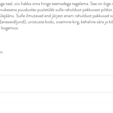
nge teel, siis hakka oma hinge teemadega tegelema. See on õige ni
ainukesena puuduolev pusletükk sulle rahuldust pakkuvast pildist.
a ülejäänu. Sulle ilmutavad end järjest enam rahuldust pakkuvad 
(eneseväljund), unistuste kodu, sisemine kirg, kehaline sära ja k
se kogemusi. 
om