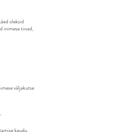
käed oleksid 
 inimese tiivad, 
imese väljakutse 
. 
utamise kaudu. 