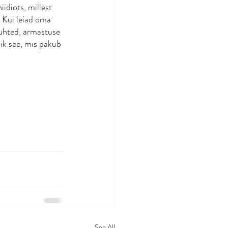
idiots, millest 
 Kui leiad oma 
suhted, armastuse 
õik see, mis pakub 
See All