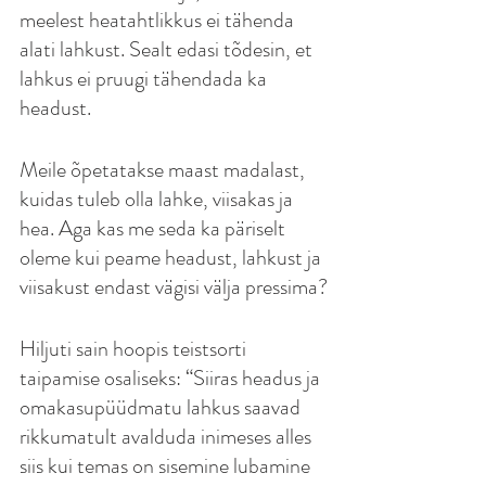
meelest heatahtlikkus ei tähenda 
alati lahkust. Sealt edasi tõdesin, et 
lahkus ei pruugi tähendada ka 
headust.
Meile õpetatakse maast madalast, 
kuidas tuleb olla lahke, viisakas ja 
hea. Aga kas me seda ka päriselt 
oleme kui peame headust, lahkust ja 
viisakust endast vägisi välja pressima?
Hiljuti sain hoopis teistsorti 
taipamise osaliseks: “Siiras headus ja 
omakasupüüdmatu lahkus saavad 
rikkumatult avalduda inimeses alles 
siis kui temas on sisemine lubamine 