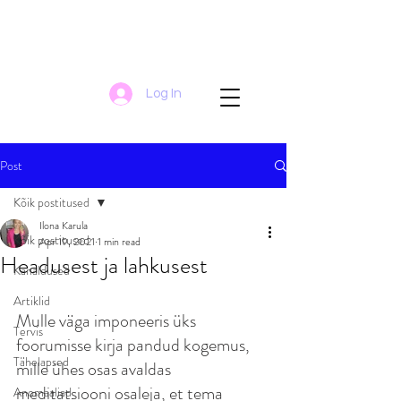
Log In
Post
Kõik postitused
Ilona Karula
Kõik postitused
Apr 19, 2021
1 min read
Headusest ja lahkusest
Kanaldused
Artiklid
Mulle väga imponeeris üks 
Tervis
foorumisse kirja pandud kogemus, 
Tähelapsed
mille ühes osas avaldas 
meditatsiooni osaleja, et tema 
Anomaaliad