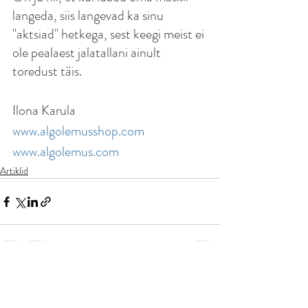
langeda, siis langevad ka sinu 
"aktsiad" hetkega, sest keegi meist ei 
ole pealaest jalatallani ainult 
toredust täis.
Ilona Karula
www.algolemusshop.com
www.algolemus.com
Artiklid
Recent Posts
See All