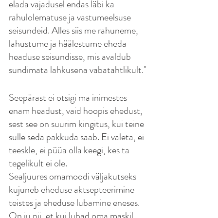
elada vajadusel endas läbi ka 
rahulolematuse ja vastumeelsuse 
seisundeid. Alles siis me rahuneme, 
lahustume ja häälestume eheda 
headuse seisundisse, mis avaldub 
sundimata lahkusena vabatahtlikult."
Seepärast ei otsigi ma inimestes 
enam headust, vaid hoopis ehedust, 
sest see on suurim kingitus, kui teine 
sulle seda pakkuda saab. Ei valeta, ei 
teeskle, ei püüa olla keegi, kes ta 
tegelikult ei ole.
Sealjuures omamoodi väljakutseks 
kujuneb eheduse aktsepteerimine 
teistes ja eheduse lubamine eneses. 
On ju nii, et kui lubad oma maskil 