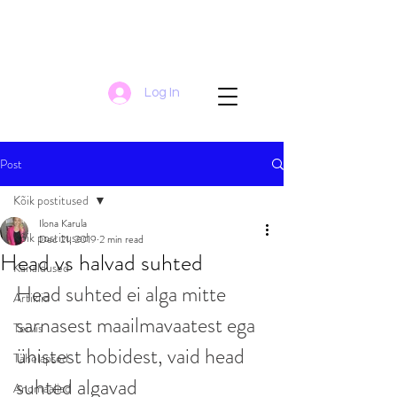
Log In
Post
Kõik postitused
Ilona Karula
Kõik postitused
Dec 21, 2019
2 min read
Head vs halvad suhted
Kanaldused
Head suhted ei alga mitte 
Artiklid
sarnasest maailmavaatest ega 
Tervis
ühistest hobidest, vaid head 
Tähelapsed
suhted algavad 
Anomaaliad