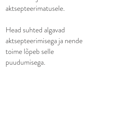
aktsepteerimatusele. 
Head suhted algavad 
aktsepteerimisega ja nende 
toime lõpeb selle 
puudumisega.
On ka võimalik aktsepteerida, 
et sind ei aktsepteerita, aga 
kas peab ilmtingimata sellistes 
suhetes olema kui maailm on 
inimesi täis, kellega hoopis 
ilusamates ja toredamates 