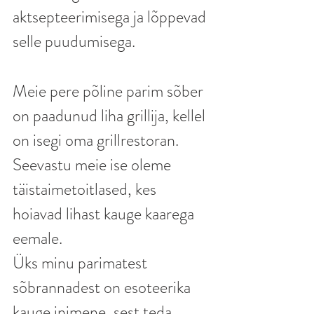
aktsepteerimisega ja lõppevad 
selle puudumisega. 
Meie pere põline parim sõber 
on paadunud liha grillija, kellel 
on isegi oma grillrestoran. 
Seevastu meie ise oleme 
täistaimetoitlased, kes 
hoiavad lihast kauge kaarega 
eemale. 
Üks minu parimatest 
sõbrannadest on esoteerika 
kauge inimene, sest teda 