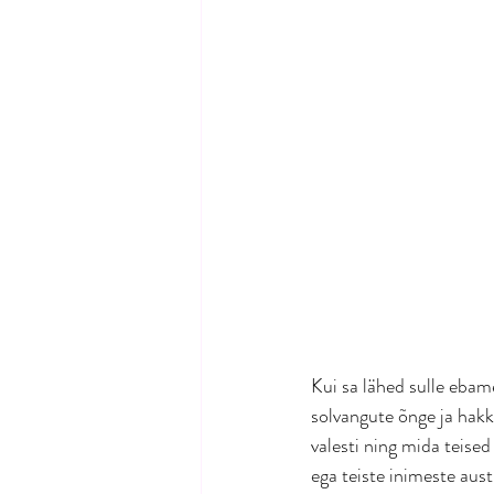
Kui sa lähed sulle ebam
solvangute õnge ja hakk
valesti ning mida teised
ega teiste inimeste aus