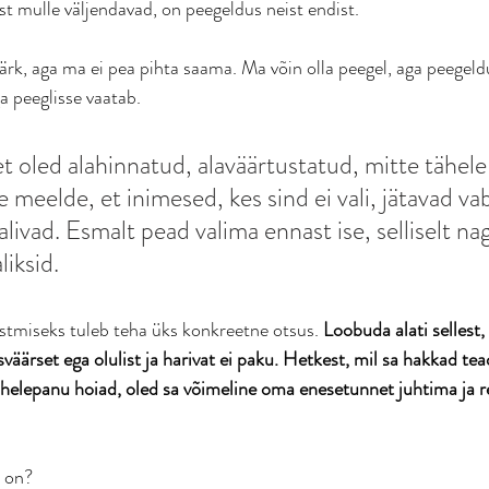
st mulle väljendavad, on peegeldus neist endist.
ärk, aga ma ei pea pihta saama. Ma võin olla peegel, aga peegeldu
ga peeglisse vaatab.
et oled alahinnatud, alaväärtustatud, mitte tähel
le meelde, et inimesed, kes sind ei vali, jätavad v
valivad. Esmalt pead valima ennast ise, selliselt na
liksid. 
stmiseks tuleb teha üks konkreetne otsus. 
Loobuda alati sellest, 
väärset ega olulist ja harivat ei paku. Hetkest, mil sa hakkad tead
 tähelepanu hoiad, oled sa võimeline oma enesetunnet juhtima ja 
e on?