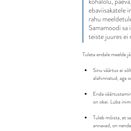
kohalolu, päeva
ebaviisakatele i
rahu meeldetulet
Samamoodi sa is
teiste juures ei 
Tuleta endale meelde jä
Sinu väärtus ei sõl
alahinnatud, aga o
Enda väärtustamine 
on okei. Luba inime
Tuleb mõista, et s
annavad, on nende 