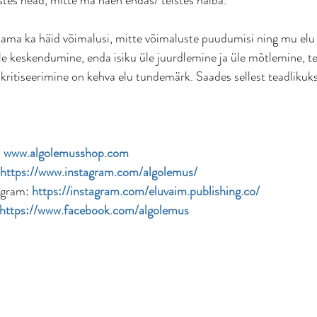
kama ka häid võimalusi, mitte võimaluste puudumisi ning mu el
e keskendumine, enda isiku üle juurdlemine ja üle mõtlemine, te
e kritiseerimine on kehva elu tundemärk. Saades sellest teadliku
 
www.algolemusshop.com
https://www.instagram.com/algolemus/
agram: 
https://instagram.com/eluvaim.publishing.co/
https://www.facebook.com/algolemus