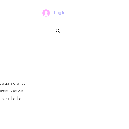
Log In
tsin olulist 
rsis, kes on 
selt kõike! 