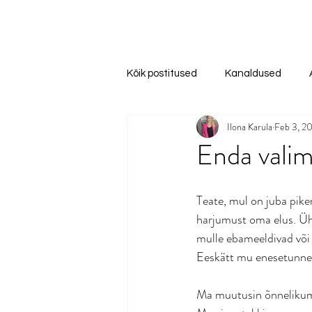
Kõik postitused
Kanaldused
Ilona Karula
Feb 3, 2
Enda valim
Teate, mul on juba pike
harjumust oma elus. Ühe
mulle ebameeldivad või 
Eeskätt mu enesetunnet
Ma muutusin õnneliku