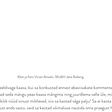
Kleit ja foto Vivian Ainsalu. MUAH Jana Boberg. 
eeldivaga kaasa, kui sa konkustad ennast ebaviisakate kommenta
ad seda mängu peas kaasa mängima ning juurdlema selle üle, mid
 kõik nüüd sinust mõtlevad, siis sa kaotad väga palju! Sa ei kaota m
tust enda vastu, vaid sa kaotad võimaluse nautida oma praegust 