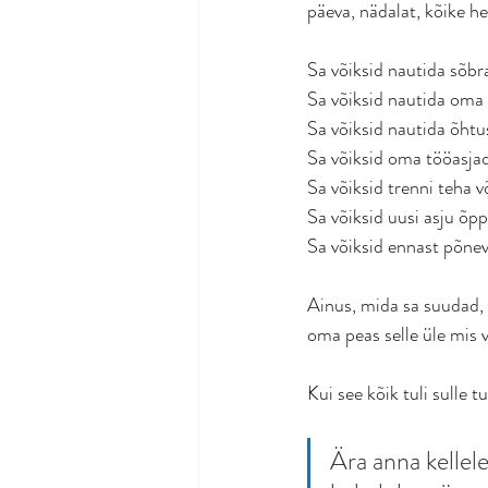
päeva, nädalat, kõike h
Sa võiksid nautida sõbr
Sa võiksid nautida oma l
Sa võiksid nautida õhtu
Sa võiksid oma tööasjad 
Sa võiksid trenni teha v
Sa võiksid uusi asju õpp
Sa võiksid ennast põneva
Ainus, mida sa suudad, o
oma peas selle üle mis v
Kui see kõik tuli sulle t
Ära anna kellele