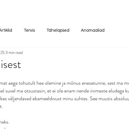
Artiklid
Tervis
Tähelapsed
Anomaaliad
025
3 min read
isest
mat aega tohutult hea olemine ja mõnus enesetunne, sest ma muu
l suvel ma otsustasin, et ei ole enam nende inimeste eludega ku
kes väljendavad ebameeldivust minu suhtes. See muutis absoluut
. 
maks.