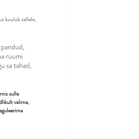
s kuulub sellele, 
e pandud, 
aba ruumi 
gu sa tahad, 
mis sulle 
likult valima, 
reguleerima 