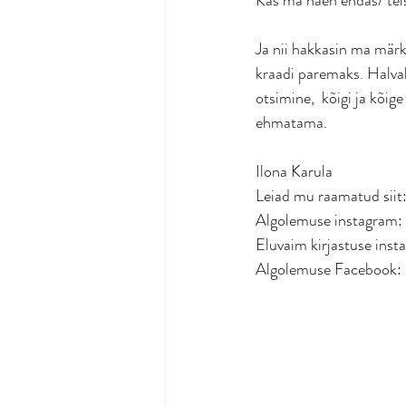
Ja nii hakkasin ma mär
kraadi paremaks. Halval
otsimine,  kõigi ja kõig
ehmatama. 
Ilona Karula
Leiad mu raamatud siit:
Algolemuse instagram: 
Eluvaim kirjastuse inst
Algolemuse Facebook: 