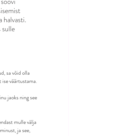
 soovi 
sisemist 
 halvasti. 
sulle 
d, sa võid olla 
t ise väärtustama.
inu jaoks ning see 
endast mulle välja 
inust, ja see, 