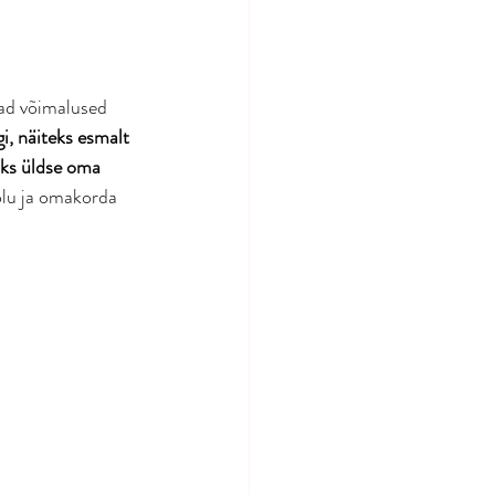
ad võimalused 
gi, näiteks esmalt 
aks üldse oma 
eolu ja omakorda 