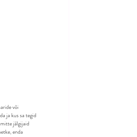
aride või 
a ja kus sa tegid 
itte jälgijaid 
hetke, enda 