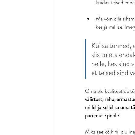
kuidas teised enna
Ma võin olla sihtm
kes ja millise ilme
Kui sa tunned, 
siis tuleta enda
neile, kes sind 
et teised sind va
Oma elu kvaliteetide tõ
väärtust, rahu, armastus
millel ja kellel sa oma
paremuse poole. 
Miks see kõik nii olulin