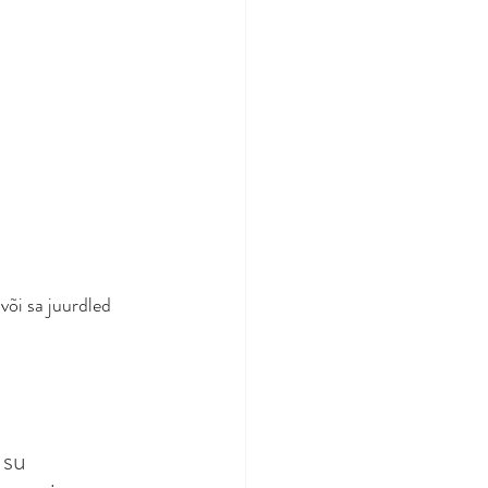
või sa juurdled 
 su 