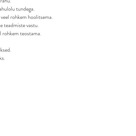
 rahu.
ahulolu tundega.
 veel rohkem hoolitsema.
e teadmiste vastu.
el rohkem teostama.
ksed.
s. 