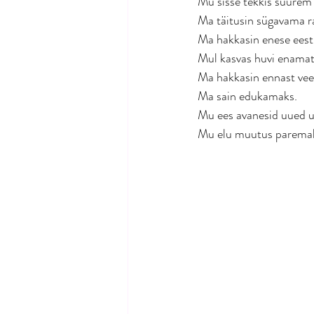
Mu sisse tekkis suurem
Ma täitusin sügavama r
Ma hakkasin enese eest
Mul kasvas huvi enamat
Ma hakkasin ennast ve
Ma sain edukamaks.
Mu ees avanesid uued u
Mu elu muutus paremak