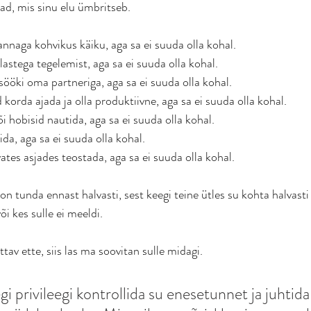
ead, mis sinu elu ümbritseb.
annaga kohvikus käiku, aga sa ei suuda olla kohal.
astega tegelemist, aga sa ei suuda olla kohal.
sööki oma partneriga, aga sa ei suuda olla kohal.
korda ajada ja olla produktiivne, aga sa ei suuda olla kohal.
õi hobisid nautida, aga sa ei suuda olla kohal.
ida, aga sa ei suuda olla kohal.
tes asjades teostada, aga sa ei suuda olla kohal. 
n tunda ennast halvasti, sest keegi teine ütles su kohta halvasti 
õi kes sulle ei meeldi.
uttav ette, siis las ma soovitan sulle midagi. 
gi privileegi kontrollida su enesetunnet ja juhtida