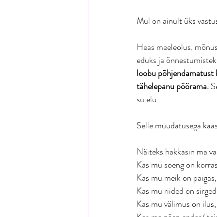
Mul on ainult üks vastu
Heas meeleolus, mõnusa
eduks ja õnnestumisteks 
loobu põhjendamatust ha
tähelepanu pöörama. 
S
su elu. 
Selle muudatusega kaas
Näiteks hakkasin ma va
Kas mu soeng on korras,
Kas mu meik on paigas, 
Kas mu riided on sirged
Kas mu välimus on ilus,
Kas ma näen endas/ teis