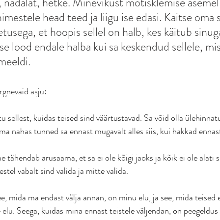
, nädalat, hetke. Minevikust mõtisklemise asemel
nimestele head teed ja liigu ise edasi. Kaitse oma 
usega, et hoopis sellel on halb, kes käitub sinuga
e lood endale halba kui sa keskendud sellele, mis 
meeldi. 
rgnevaid asju: 
tu sellest, kuidas teised sind väärtustavad. Sa võid olla ülehinnatu
ma nahas tunned sa ennast mugavalt alles siis, kui hakkad ennas
tähendab arusaama, et sa ei ole kõigi jaoks ja kõik ei ole alati s
stel vabalt sind valida ja mitte valida.
ee, mida ma endast välja annan, on minu elu, ja see, mida teised 
elu. Seega, kuidas mina ennast teistele väljendan, on peegeldus m