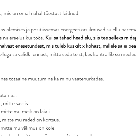
s, mis on omal nahal tõestust leidnud. 
s olemises ja positiivsemas energeetikas ilmuvad su ellu parem
nii eraelus kui töös. 
Kui sa tahad head elu, siis tee selleks mida
lvast enesetundest, mis tuleb kuskilt x kohast, millele sa ei pe
ellega sa validki ennast, mitte seda teist, kes kontrollib su meel
nes totaalne muutumine ka minu vaatenurkades. 
atama... 
 mitte sassis.
mitte mu meik on laiali.
, mitte mu riided on kortsus.
 mitte mu välimus on kole.
tes head, mitte ma näen endas/ teistes halba.