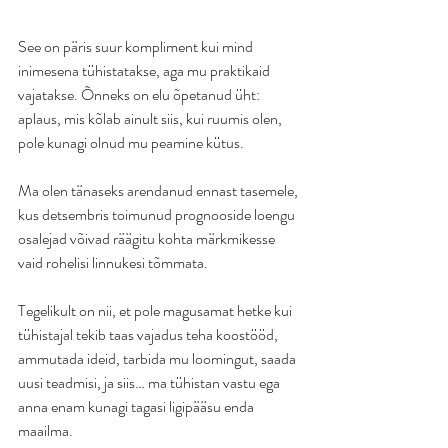
See on päris suur kompliment kui mind 
inimesena tühistatakse, aga mu praktikaid 
vajatakse. Õnneks on elu õpetanud üht: 
aplaus, mis kõlab ainult siis, kui ruumis olen, 
pole kunagi olnud mu peamine kütus.
Ma olen tänaseks arendanud ennast tasemele, 
kus detsembris toimunud prognooside loengu 
osalejad võivad räägitu kohta märkmikesse 
vaid rohelisi linnukesi tõmmata.
Tegelikult on nii, et pole magusamat hetke kui 
tühistajal tekib taas vajadus teha koostööd, 
ammutada ideid, tarbida mu loomingut, saada 
uusi teadmisi, ja siis… ma tühistan vastu ega 
anna enam kunagi tagasi ligipääsu enda 
maailma.