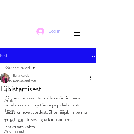
Log In
Post
Kõik postitused
Ilona Karula
Kõik postitused
Mar 2
1 min read
Tühistamisest
Kanaldused
On huvitav vaadata, kuidas mõni inimene 
Artiklid
suudab sama hingetõmbega pidada kahte 
Tervis
täiesti erinevat vestlust: ühes räägib halba mu 
selja taga ja teises jagab kiidusõnu mu 
Tähelapsed
praktikate kohta.
Anomaaliad