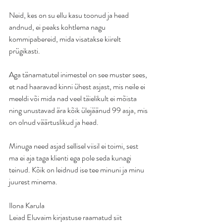
Neid, kes on su ellu kasu toonud ja head 
andnud, ei peaks kohtlema nagu 
kommipabereid, mida visatakse kiirelt 
prügikasti.
Aga tänamatutel inimestel on see muster sees, 
et nad haaravad kinni ühest asjast, mis neile ei 
meeldi või mida nad veel täielikult ei mõista 
ning unustavad ära kõik ülejäänud 99 asja, mis 
on olnud väärtuslikud ja head.
Minuga need asjad sellisel viisil ei toimi, sest 
ma ei aja taga klienti ega pole seda kunagi 
teinud. Kõik on leidnud ise tee minuni ja minu 
juurest minema.
Ilona Karula
Leiad Eluvaim kirjastuse raamatud siit 