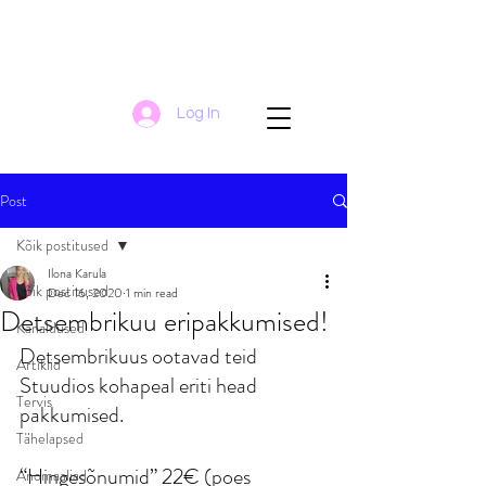
Log In
Post
Kõik postitused
Ilona Karula
Kõik postitused
Dec 16, 2020
1 min read
Detsembrikuu eripakkumised!
Kanaldused
Detsembrikuus ootavad teid 
Artiklid
Stuudios kohapeal eriti head 
Tervis
pakkumised.
Tähelapsed
“Hingesõnumid” 22€ (poes 
Anomaaliad