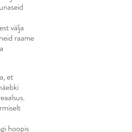
unaseid 
st välja 
 neid raame 
a 
, et 
näebki 
eaalsus. 
rmiselt 
gi hoopis 