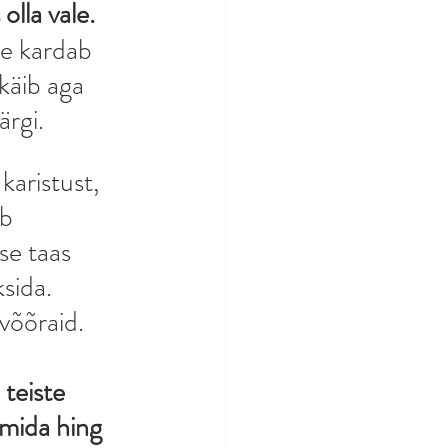
olla vale.
ne kardab 
käib aga 
rgi. 
aristust, 
b 
se taas 
sida. 
võõraid. 
teiste 
 mida hing 