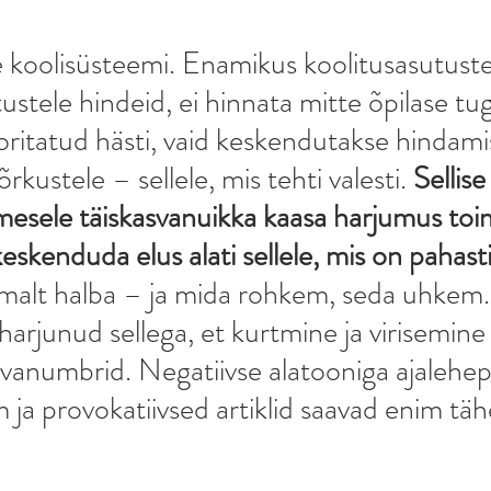
koolisüsteemi. Enamikus koolitusasutuste
stele hindeid, ei hinnata mitte õpilase tug
oritatud hästi, vaid keskendutakse hindamis
rkustele – sellele, mis tehti valesti. 
Sellise
mesele täiskasvanuikka kaasa harjumus toim
skenduda elus alati sellele, mis on pahasti j
malt halba – ja mida rohkem, seda uhkem.
harjunud sellega, et kurtmine ja virisemine
vanumbrid. Negatiivse alatooniga ajalehepe
a provokatiivsed artiklid saavad enim täh