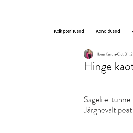
Kõik postitused
Kanaldused
Ilona Karula
Oct 31, 
Hinge kao
Sageli ei tunne
Järgnevalt peat