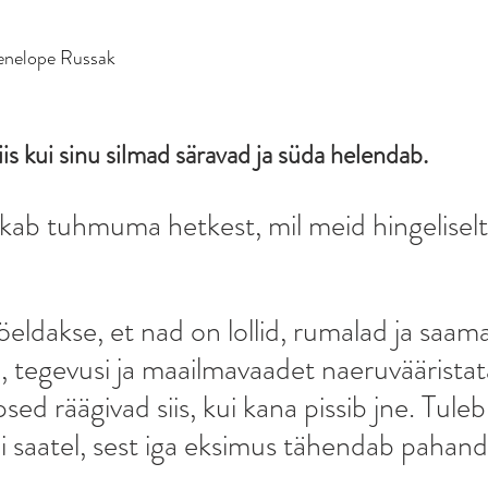
Penelope Russak
is kui sinu silmad säravad ja süda helendab.
kab tuhmuma hetkest, mil meid hingelisel
öeldakse, et nad on lollid, rumalad ja saam
tegevusi ja maailmavaadet naeruvääristat
sed räägivad siis, kui kana pissib jne. Tuleb
 saatel, sest iga eksimus tähendab pahand