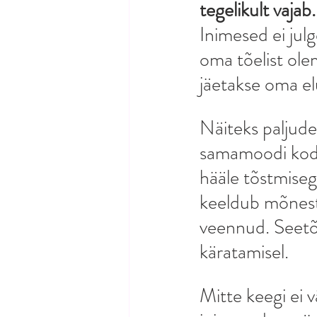
tegelikult vajab.
Inimesed ei julg
oma tõelist ole
jäetakse oma el
Näiteks paljude
samamoodi kodus
hääle tõstmisega
keeldub mõnest 
veennud. Seetõtt
käratamisel. 
Mitte keegi ei v