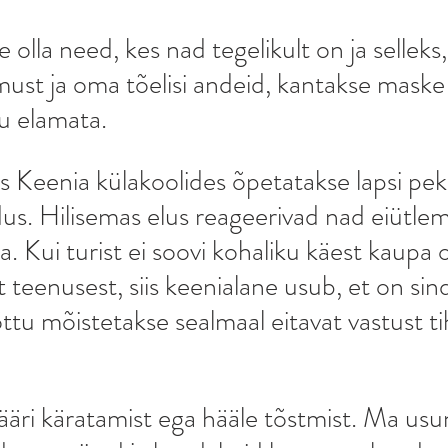
 
e olla need, kes nad tegelikult on ja selleks,
must ja oma tõelisi andeid, kantakse maske
u elamata. 
s Keenia külakoolides õpetatakse lapsi pek
. Hilisemas elus reageerivad nad eiütlemi
. Kui turist ei soovi kohaliku käest kaupa o
teenusest, siis keenialane usub, et on sin
u mõistetakse sealmaal eitavat vastust tiht
ääri käratamist ega hääle tõstmist. Ma usun