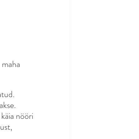
t maha 
atud. 
akse. 
 käia nööri 
ust, 