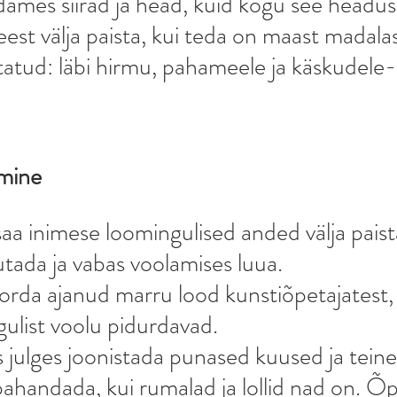
ames siirad ja head, kuid kogu see headus
eest välja paista, kui teda on maast madalas
atud: läbi hirmu, pahameele ja käskudele
mine
a inimese loomingulised anded välja paista,
utada ja vabas voolamises luua. 
orda ajanud marru lood kunstiõpetajatest,
gulist voolu pidurdavad. 
 julges joonistada punased kuused ja teine l
handada, kui rumalad ja lollid nad on. Õp