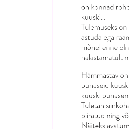
on konnad rohe
kuuski…
Tulemuseks on i
astuda ega raam
mõnel enne olnu
halastamatult n
Hämmastav on, k
punaseid kuuski
kuuski punasen
Tuletan siinkoh
piiratud ning või
Näiteks avatuma