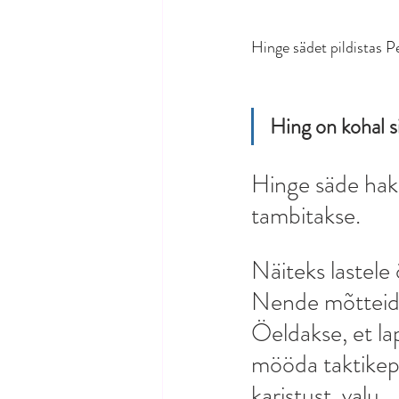
Hinge sädet pildistas 
Hing on kohal si
Hinge säde hak
tambitakse. 
Näiteks lastele 
Nende mõtteid, 
Öeldakse, et lap
mööda taktikepi
karistust, valu. 