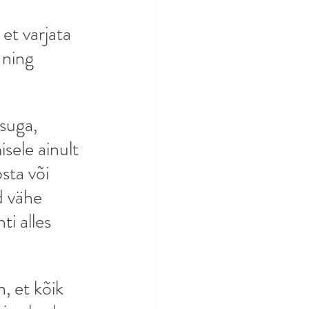
 et varjata 
 ning 
suga, 
sele ainult 
sta või 
d vähe 
i alles 
, et kõik 