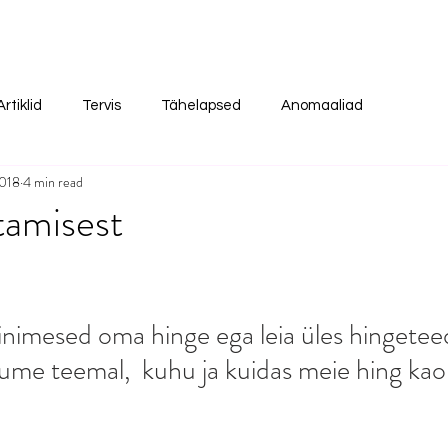
Artiklid
Tervis
Tähelapsed
Anomaaliad
2018
4 min read
tamisest
 inimesed oma hinge ega leia üles hingeteed
ume teemal,  kuhu ja kuidas meie hing kao