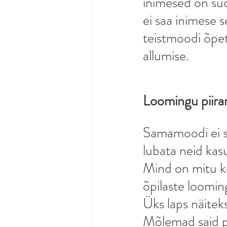
inimesed on süd
ei saa inimese s
teistmoodi õpet
allumise. 
Loomingu piira
Samamoodi ei sa
lubata neid kas
Mind on mitu k
õpilaste loomin
Üks laps näiteks
Mõlemad said pa