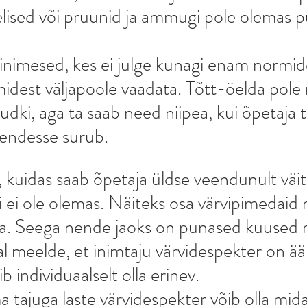
lised või pruunid ja ammugi pole olemas p
nimesed, kes ei julge kunagi enam normide
idest väljapoole vaadata. Tõtt-öelda pole
dki, aga ta saab need niipea, kui õpetaja t
endesse surub. 
uidas saab õpetaja üldse veendunult väita
 ei ole olemas. Näiteks osa värvipimedaid 
a. Seega nende jaoks on punased kuused r
al meelde, et inimtaju värvidespekter on ää
b individuaalselt olla erinev.
 tajuga laste värvidespekter võib olla mida