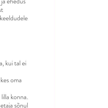
 ja ehedus 
t 
-keeldudele 
 kui tal ei 
 kes oma 
illa konna. 
etaja sõnul 