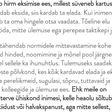
b hirm eksimise ees, millest süveneb kartus 
dab eksida, siis kardab ta elada. Kui inime
ab ta oma hingele otsa vaadata. Tõeline elu 
da, mitte ülemuse ega perepea taktikepi jä
tähendab normidele mittevastamine kohe k
ad hinded, noomimine ja mõnel pool järgne
l sellele ka ihunuhtlus. Tulemuseks saadak
te põlvkond, kes kõik kardavad elada ja ek
ereliikmeid, sugulasi, sõpru, tuttavaid ja 
kolleegide ja ülemuse ees. 
Ehk meile on 
terve ühiskond inimesi, kelle heaolu sõltub 
idust või halvakspanust, aga mitte sellest,