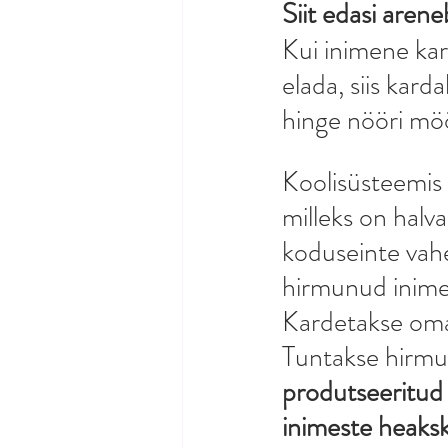
Siit edasi arene
Kui inimene kar
elada, siis kard
hinge nööri möö
Koolisüsteemis 
milleks on halv
koduseinte vahe
hirmunud inimes
Kardetakse oma p
Tuntakse hirmu 
produtseeritud 
inimeste heakski