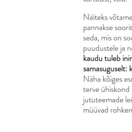
Näiteks võtame 
pannakse sooritu
seda, mis on so
puudustele ja nõ
kaudu tuleb ini
samasuguselt: ke
Näha kõiges es
terve ühiskond 
jututeemade lei
müüvad rohkem j