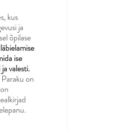
s, kus 
evusi ja 
el õpilase 
 läbielamise 
ida ise 
a valesti. 
 Paraku on 
 on 
alkirjad 
elepanu. 