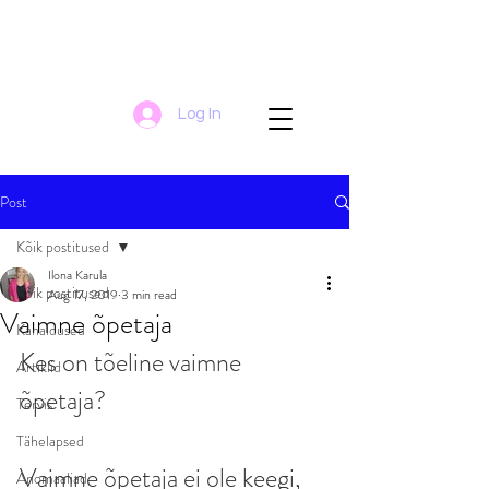
Log In
Post
Kõik postitused
Ilona Karula
Kõik postitused
Aug 17, 2019
3 min read
Vaimne õpetaja
Kanaldused
Kes on tõeline vaimne 
Artiklid
õpetaja?
Tervis
Tähelapsed
Vaimne õpetaja ei ole keegi, 
Anomaaliad