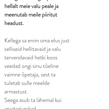
hellalt meie valu peale ja 
meenutab meile piiritut 
headust. 
Kellega sa enim oma elus just 
selliseid hellitavaid ja valu 
tervendavaid hetki koos 
veedad ongi sinu tõeline 
vaimne õpetaja, sest ta 
tuletab sulle meelde 
armastust. 
Seega asub ta lähemal kui 
arvatagi oskad. 