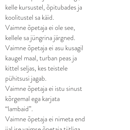
kelle kursustel, õpitubades ja 
koolitustel sa käid.
Vaimne õpetaja ei ole see, 
kellele sa jüngrina järgned.
Vaimne õpetaja ei asu kusagil 
kaugel maal, turban peas ja 
kittel seljas, kes teistele 
pühitsusi jagab.
Vaimne õpetaja ei istu sinust 
kõrgemal ega karjata 
“lambaid”. 
Vaimne õpetaja ei nimeta end 
iial ise vaimse õpetaja tiitliga, 