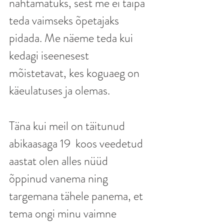
nähtamatuks, sest me ei taipa 
teda vaimseks õpetajaks 
pidada. Me näeme teda kui 
kedagi iseenesest 
mõistetavat, kes koguaeg on 
käeulatuses ja olemas. 
Täna kui meil on täitunud 
abikaasaga 19  koos veedetud 
aastat olen alles nüüd 
õppinud vanema ning 
targemana tähele panema, et 
tema ongi minu vaimne 