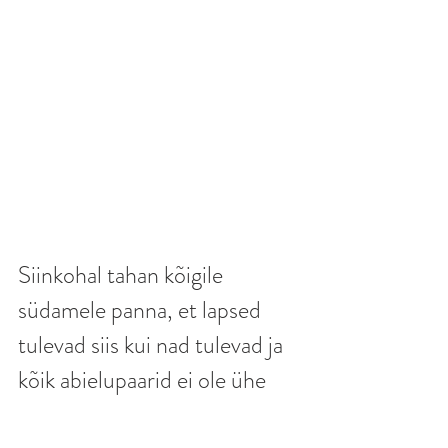
Siinkohal tahan kõigile 
südamele panna, et lapsed 
tulevad siis kui nad tulevad ja 
kõik abielupaarid ei ole ühe 
vitsaga löödud, kes esimestel 