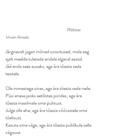
Pildistas 
Vivian Ainsalu
Järgnevalt jagan mõned soovitused, mida aeg 
ajalt meelde tuletada endale algaval aastal. 
Jää enda sees ausaks, aga ära tõesta seda 
teistele.
Ole inimestega siiras, aga ära tõesta seda neile. 
Püsi enese jaoks eetilistes piirides, aga ära 
tõesta maailmale oma puhtust.
Julge olla ehe, aga ära tõesta võõrastele oma 
tõelisust.
Kasuta oma väge, aga ära tõesta publikule selle 
vägisust.