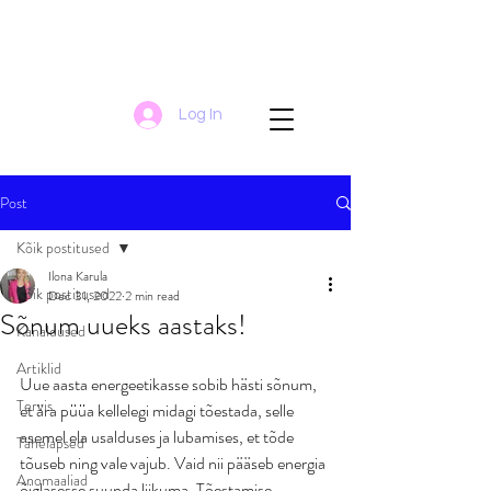
Log In
Post
Kõik postitused
Ilona Karula
Kõik postitused
Dec 31, 2022
2 min read
Sõnum uueks aastaks!
Kanaldused
Artiklid
Uue aasta energeetikasse sobib hästi sõnum, 
Tervis
et ära püüa kellelegi midagi tõestada, selle 
asemel ela usalduses ja lubamises, et tõde 
Tähelapsed
tõuseb ning vale vajub. Vaid nii pääseb energia 
Anomaaliad
õiglasesse suunda liikuma. Tõestamise 