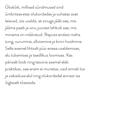
Ükskõik, millised sündmused sind 
ümbritsevates olukordades ja suhetes aset 
leiavad, siis usalda, et sinuga jääb see, mis 
jääma peab ja sinu juurest lahkub see, mis 
minema on määratud. Raputa endast maha 
tung, surumine, allutamine ja kinni hoidmine. 
Selle asemel lihtsalt püsi enese usaldamises, 
elu lubamises ja teadlikus loomises. Kes 
päriselt loob ning teooria asemel elab 
praktikas, see enam ei muretse, vaid annab loa 
ja vabaduse elul ning olukordadel ennast ise 
õiglaselt tõestada. 
Tulgu teil kõigil kerguses ja eneseusalduses 
voolav aasta!
Ilona Karula
www.algolemus.com