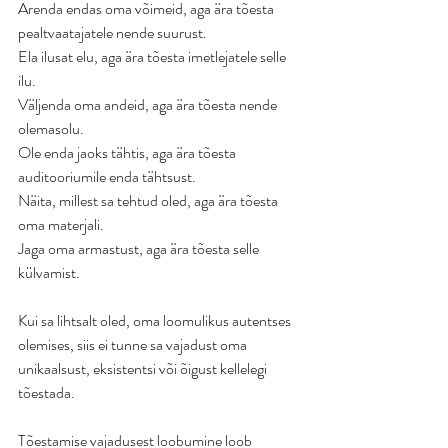
Arenda endas oma võimeid, aga ära tõesta 
pealtvaatajatele nende suurust.
Ela ilusat elu, aga ära tõesta imetlejatele selle 
ilu. 
Väljenda oma andeid, aga ära tõesta nende 
olemasolu.
Ole enda jaoks tähtis, aga ära tõesta 
auditooriumile enda tähtsust. 
Näita, millest sa tehtud oled, aga ära tõesta 
oma materjali. 
Jaga oma armastust, aga ära tõesta selle 
külvamist. 
Kui sa lihtsalt oled, oma loomulikus autentses 
olemises, siis ei tunne sa vajadust oma 
unikaalsust, eksistentsi või õigust kellelegi 
tõestada. 
Tõestamise vajadusest loobumine loob 