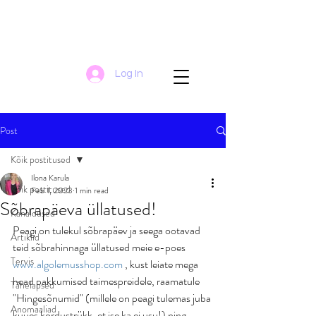
Log In
Post
Kõik postitused
Ilona Karula
Kõik postitused
Feb 1, 2023
1 min read
Sõbrapäeva üllatused!
Kanaldused
Peagi on tulekul sõbrapäev ja seega ootavad 
Artiklid
teid sõbrahinnaga üllatused meie e-poes 
Tervis
www.algolemusshop.com
 , kust leiate mega 
head pakkumised taimespreidele, raamatule 
Tähelapsed
"Hingesõnumid" (millele on peagi tulemas juba 
Anomaaliad
kuues kordustrükk, et ise ka ei usu!) ning 