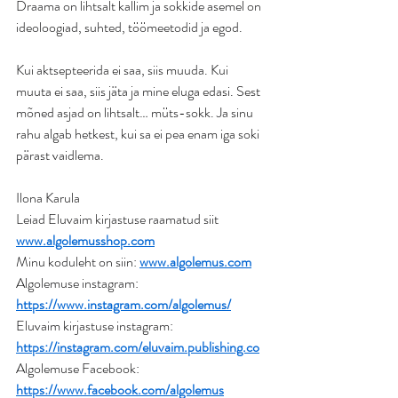
Draama on lihtsalt kallim ja sokkide asemel on 
ideoloogiad, suhted, töömeetodid ja egod.
Kui aktsepteerida ei saa, siis muuda. Kui 
muuta ei saa, siis jäta ja mine eluga edasi. Sest 
mõned asjad on lihtsalt… müts-sokk. Ja sinu 
rahu algab hetkest, kui sa ei pea enam iga soki 
pärast vaidlema.
Ilona Karula
Leiad Eluvaim kirjastuse raamatud siit 
www.algolemusshop.com
Minu koduleht on siin: 
www.algolemus.com
Algolemuse instagram: 
https://www.instagram.com/algolemus/
Eluvaim kirjastuse instagram: 
https://instagram.com/eluvaim.publishing.co
Algolemuse Facebook: 
https://www.facebook.com/algolemus