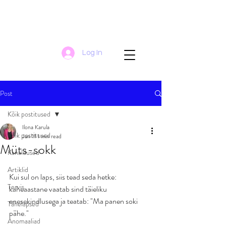
Log In
Post
Kõik postitused
Ilona Karula
Kõik postitused
Jan 11
1 min read
Müts-sokk
Kanaldused
Artiklid
Kui sul on laps, siis tead seda hetke: 
Tervis
kaheaastane vaatab sind täieliku 
enesekindlusega ja teatab: "Ma panen soki 
Tähelapsed
pähe."
Anomaaliad