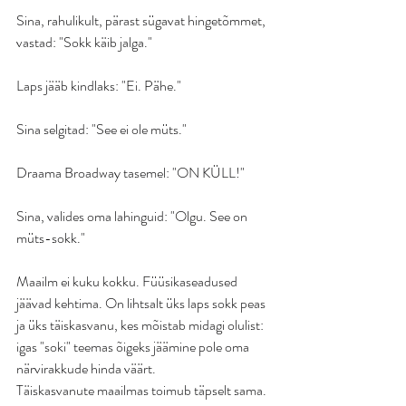
Sina, rahulikult, pärast sügavat hingetõmmet, 
vastad: "Sokk käib jalga."
Laps jääb kindlaks: "Ei. Pähe."
Sina selgitad: "See ei ole müts."
Draama Broadway tasemel: "ON KÜLL!"
Sina, valides oma lahinguid: "Olgu. See on 
müts-sokk."
Maailm ei kuku kokku. Füüsikaseadused 
jäävad kehtima. On lihtsalt üks laps sokk peas 
ja üks täiskasvanu, kes mõistab midagi olulist: 
igas "soki" teemas õigeks jäämine pole oma 
närvirakkude hinda väärt.
Täiskasvanute maailmas toimub täpselt sama. 