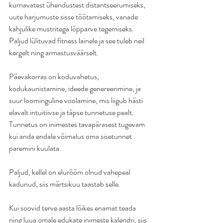
kurnavatest ühendustest distantseerumiseks, 
uute harjumuste sisse töötamiseks, vanade 
kahjulike mustritega lõpparve tegemiseks. 
Paljud lülituvad fitness lainele ja see tuleb neil 
kergelt ning armastusväärselt.
Päevakorras on koduvahetus, 
kodukaunistamine, ideede genereerimine, ja 
suur loominguline voolamine, mis liigub hästi 
elavalt intuitiivse ja täpse tunnetuse pealt. 
Tunnetus on inimestes tavapärasest tugevam 
kui anda endale võimalus oma sisetunnet 
paremini kuulata.
Paljud, kellel on elurõõm olnud vahepeal 
kadunud, siis märtsikuu taastab selle.
Kui soovid terve aasta lõikes enamat teada 
ning luua omale edukate inimeste kalendri, siis 