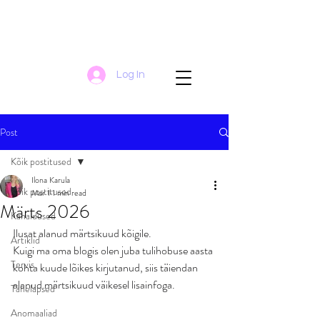
Log In
Post
Kõik postitused
Ilona Karula
Kõik postitused
Mar 1
1 min read
Märts 2026
Kanaldused
Ilusat alanud märtsikuud kõigile.
Artiklid
Kuigi ma oma blogis olen juba tulihobuse aasta 
Tervis
kohta kuude lõikes kirjutanud, siis täiendan 
alanud märtsikuud väikesel lisainfoga.
Tähelapsed
Anomaaliad