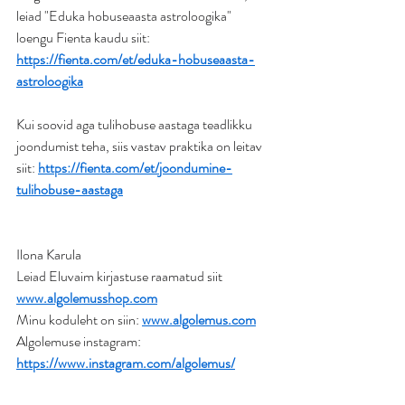
leiad "Eduka hobuseaasta astroloogika" 
loengu Fienta kaudu siit: 
https://fienta.com/et/eduka-hobuseaasta-
astroloogika
Kui soovid aga tulihobuse aastaga teadlikku 
joondumist teha, siis vastav praktika on leitav 
siit: 
https://fienta.com/et/joondumine-
tulihobuse-aastaga
Ilona Karula
Leiad Eluvaim kirjastuse raamatud siit 
www.algolemusshop.com
Minu koduleht on siin: 
www.algolemus.com
Algolemuse instagram: 
https://www.instagram.com/algolemus/
Eluvaim kirjastuse instagram: 