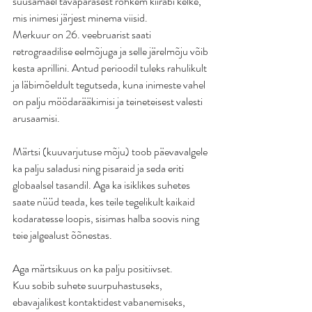
suusamäel tavapärasest rohkem kiirabi kelke, 
mis inimesi järjest minema viisid.
Merkuur on 26. veebruarist saati 
retrograadilise eelmõjuga ja selle järelmõju võib 
kesta aprillini. Antud perioodil tuleks rahulikult 
ja läbimõeldult tegutseda, kuna inimeste vahel 
on palju möödarääkimisi ja teineteisest valesti 
arusaamisi.
Märtsi (kuuvarjutuse mõju) toob päevavalgele 
ka palju saladusi ning pisaraid ja seda eriti 
globaalsel tasandil. Aga ka isiklikes suhetes 
saate nüüd teada, kes teile tegelikult kaikaid 
kodaratesse loopis, sisimas halba soovis ning 
teie jalgealust õõnestas.
Aga märtsikuus on ka palju positiivset.
Kuu sobib suhete suurpuhastuseks, 
ebavajalikest kontaktidest vabanemiseks, 