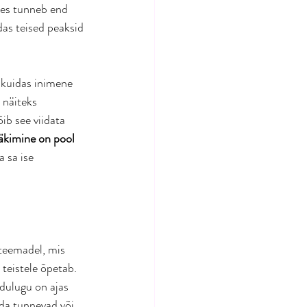
kes tunneb end 
das teised peaksid 
 kuidas inimene 
 näiteks 
ib see viidata 
ääkimine on pool 
 sa ise 
 teemadel, mis 
 teistele õpetab. 
dulugu on ajas 
da tunnevad või 