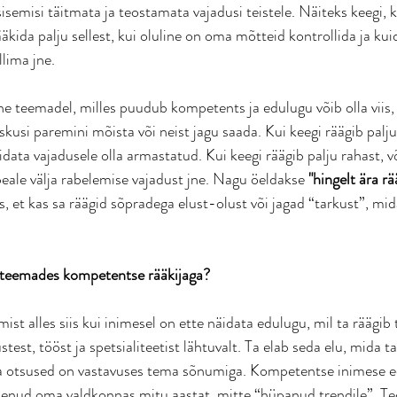
isemisi täitmata ja teostamata vajadusi teistele. Näiteks keegi, 
äkida palju sellest, kui oluline on oma mõtteid kontrollida ja kui
lima jne. 
 teemadel, milles puudub kompetents ja edulugu võib olla viis,
kusi paremini mõista või neist jagu saada. Kui keegi räägib palju
idata vajadusele olla armastatud. Kui keegi räägib palju rahast, võ
ale välja rabelemise vajadust jne. Nagu öeldakse 
"hingelt ära r
es, et kas sa räägid sõpradega elust-olust või jagad “tarkust”, mida
 teemades kompetentse rääkijaga? 
st alles siis kui inimesel on ette näidata edulugu, mil ta räägib
st, tööst ja spetsialiteetist lähtuvalt. Ta elab seda elu, mida ta
 ja otsused on vastavuses tema sõnumiga. Kompetentse inimese e
utsenud oma valdkonnas mitu aastat, mitte “hüpanud trendile”. Te