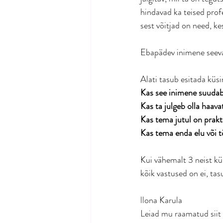
hindavad ka teised prof
sest võitjad on need, k
Ebapädev inimene seevas
Alati tasub esitada küsi
Kas see inimene suuda
Kas ta julgeb olla haava
Kas tema jutul on prakt
Kas tema enda elu või 
Kui vähemalt 3 neist kü
kõik vastused on ei, tasu
llona Karula
Leiad mu raamatud siit 