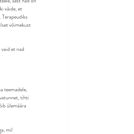
teele, sest nad on 
i väide, et 
. Terapeudiks 
alset võimekust 
 vaid et nad 
ma teemadele, 
atunnet, tihti 
võib ülemäära 
a, mil 