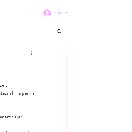
Log In
selt 
asin kirja panna 
 enam vaja? 