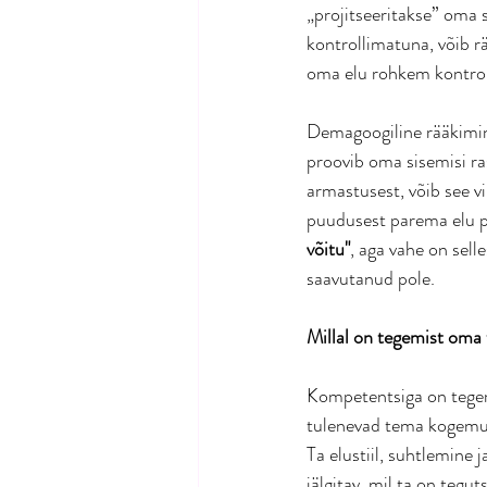
„projitseeritakse” oma s
kontrollimatuna, võib rä
oma elu rohkem kontrol
Demagoogiline rääkimine
proovib oma sisemisi ras
armastusest, võib see vi
puudusest parema elu pe
võitu"
, aga vahe on sell
saavutanud pole.
Millal on tegemist oma
Kompetentsiga on tegemi
tulenevad tema kogemuste
Ta elustiil, suhtlemine
jälgitav, mil ta on teg