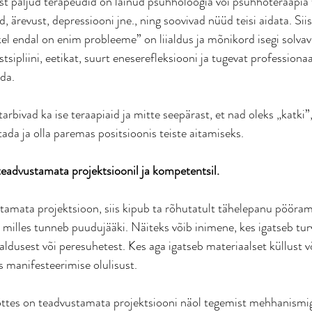
est paljud terapeudid on läinud psühholoogia või psühhoteraapia 
, ärevust, depressiooni jne., ning soovivad nüüd teisi aidata. Siisk
kel endal on enim probleeme” on liialdus ja mõnikord isegi solvav
sipliini, eetikat, suurt eneserefleksiooni ja tugevat professiona
ada.
arbivad ka ise teraapiaid ja mitte seepärast, et nad oleks „katki”,
tada ja olla paremas positsioonis teiste aitamiseks.
 teadvustamata projektsioonil ja kompetentsil. 
tamata projektsioon, siis kipub ta rõhutatult tähelepanu pööra
 milles tunneb puudujääki. Näiteks võib inimene, kes igatseb turv
saldusest või peresuhetest. Kes aga igatseb materiaalset küllust 
manifesteerimise olulisust.
ttes on teadvustamata projektsiooni näol tegemist mehhanismig