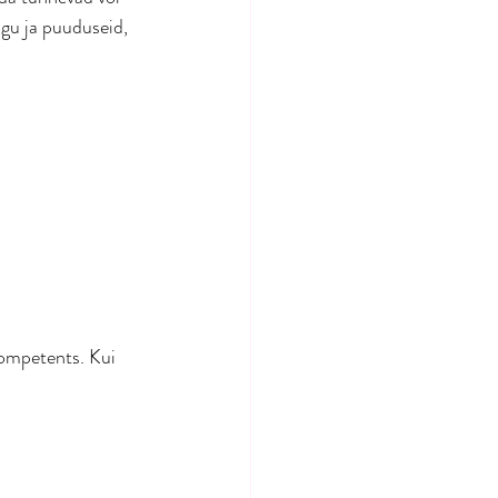
gu ja puuduseid, 
kompetents. Kui 