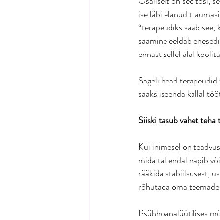
Osaliselt on see tõsi, s
ise läbi elanud traumasid
“terapeudiks saab see, 
saamine eeldab enesedist
ennast sellel alal koolit
Sageli head terapeudid t
saaks iseenda kallal töö
Siiski tasub vahet teha
Kui inimesel on teadvus
mida tal endal napib või
rääkida stabiilsusest, u
rõhutada oma teemades 
Psühhoanalüütilises mõ