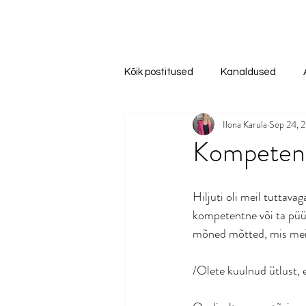
Kõik postitused
Kanaldused
Ilona Karula
Sep 24, 
Kompetent
Hiljuti oli meil tuttava
kompetentne või ta püü
mõned mõtted, mis meil 
/Olete kuulnud ütlust, e