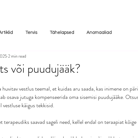
Artiklid
Tervis
Tähelapsed
Anomaaliad
2025
2 min read
s või puudujääk?
ga huvitav vestlus teemal, et kuidas aru saada, kas inimene on päri
ab osava jutuga kompenseerida oma sisemisi puudujääke. Otsust
vestluse käigus tekkisid. 
t terapeudiks saavad sageli need, kellel endal on teraapiat kõige