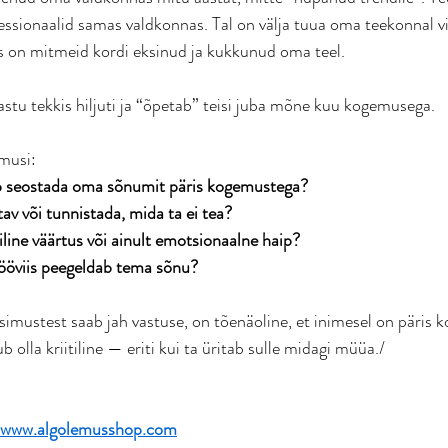
essionaalid samas valdkonnas. Tal on välja tuua oma teekonnal vi
es on mitmeid kordi eksinud ja kukkunud oma teel. 
tu tekkis hiljuti ja “õpetab” teisi juba mõne kuu kogemusega. 
musi: 
b seostada oma sõnumit päris kogemustega?
tav või tunnistada, mida ta ei tea?
iline väärtus või ainult emotsionaalne haip?
tööviis peegeldab tema sõnu?
simustest saab jah vastuse, on tõenäoline, et inimesel on päris 
b olla kriitiline — eriti kui ta üritab sulle midagi müüa./
www.algolemusshop.com