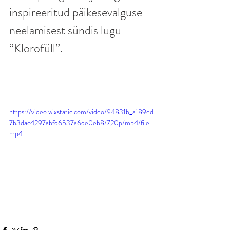
inspireeritud päikesevalguse 
neelamisest sündis lugu 
“Klorofüll”.
https://video.wixstatic.com/video/94831b_a189ed
7b3dac4297abfd6537a6de0eb8/720p/mp4/file.
mp4