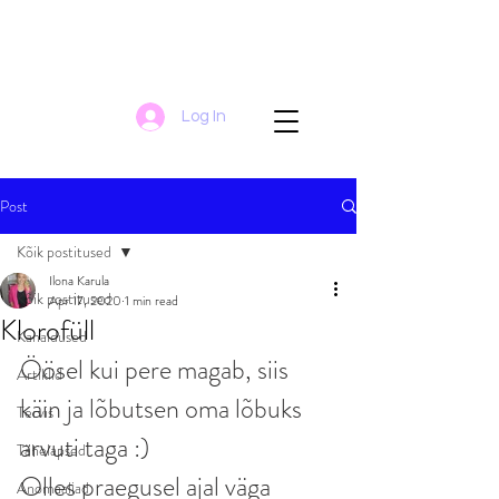
Log In
Post
Kõik postitused
Ilona Karula
Kõik postitused
Apr 17, 2020
1 min read
Klorofüll
Kanaldused
Öösel kui pere magab, siis 
Artiklid
käin ja lõbutsen oma lõbuks 
Tervis
arvuti taga :)
Tähelapsed
Olles praegusel ajal väga 
Anomaaliad