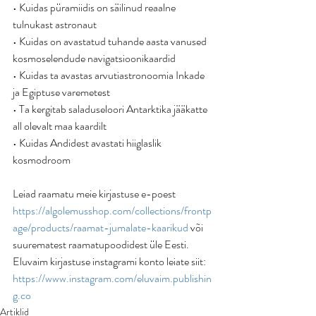
• Kuidas püramiidis on säilinud reaalne 
tulnukast astronaut
• Kuidas on avastatud tuhande aasta vanused 
kosmoselendude navigatsioonikaardid
• Kuidas ta avastas arvutiastronoomia Inkade 
ja Egiptuse varemetest
• Ta kergitab saladuseloori Antarktika jääkatte 
all olevalt maa kaardilt
• Kuidas Andidest avastati hiiglaslik 
kosmodroom
Leiad raamatu meie kirjastuse e-poest 
https://algolemusshop.com/collections/frontp
age/products/raamat-jumalate-kaarikud
 või 
suurematest raamatupoodidest üle Eesti.
Eluvaim kirjastuse instagrami konto leiate siit: 
https://www.instagram.com/eluvaim.publishin
g.co
Artiklid