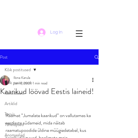
Log In
Post
Kõik postitused
Ilona Karula
Kõik postitused
Jan 4, 2024
1 min read
Kaarikud löövad Eestis laineid!
Kanaldused
Artiklid
Tervis
Raamat “Jumalate kaarikud” on vallutamas ka 
eestlaste südameid, mida näitab 
Tähelapsed
raamatupoodide üldine müügiedetabel, kus 
Anomaaliad
kaarikud liiguvad, hoolimata meie 