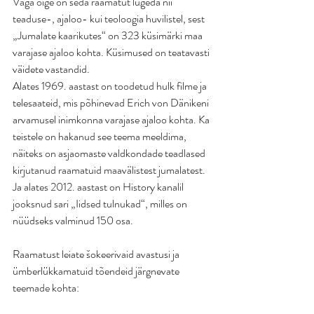
Väga õige on seda raamatut lugeda nii 
teaduse-, ajaloo- kui teoloogia huvilistel, sest 
„Jumalate kaarikutes“ on 323 küsimärki maa 
varajase ajaloo kohta. Küsimused on teatavasti 
väidete vastandid.
Alates 1969. aastast on toodetud hulk filme ja 
telesaateid, mis põhinevad Erich von Dänikeni 
arvamusel inimkonna varajase ajaloo kohta. Ka 
teistele on hakanud see teema meeldima, 
näiteks on asjaomaste valdkondade teadlased 
kirjutanud raamatuid maavälistest jumalatest. 
Ja alates 2012. aastast on History kanalil 
jooksnud sari „Iidsed tulnukad“, milles on 
nüüdseks valminud 150 osa.
Raamatust leiate šokeerivaid avastusi ja 
ümberlükkamatuid tõendeid järgnevate 
teemade kohta: