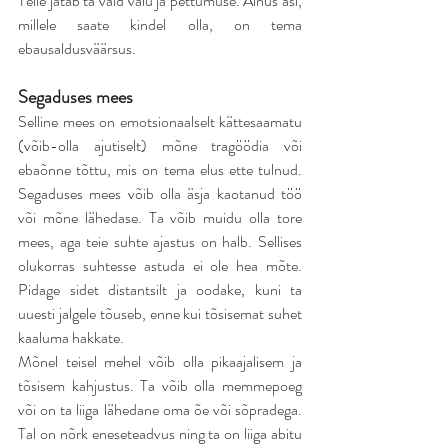
Teile jätab ta vaid valu ja pettumuse. Ainus asi, 
millele saate kindel olla, on tema 
ebausaldusväärsus.
Segaduses mees
Selline mees on emotsionaalselt kättesaamatu 
(võib-olla ajutiselt) mõne tragöödia või 
ebaõnne tõttu, mis on tema elus ette tulnud. 
Segaduses mees võib olla äsja kaotanud töö 
või mõne lähedase. Ta võib muidu olla tore 
mees, aga teie suhte ajastus on halb. Sellises 
olukorras suhtesse astuda ei ole hea mõte. 
Pidage sidet distantsilt ja oodake, kuni ta 
uuesti jalgele tõuseb, enne kui tõsisemat suhet 
kaaluma hakkate.
Mõnel teisel mehel võib olla pikaajalisem ja 
tõsisem kahjustus. Ta võib olla memmepoeg 
või on ta liiga lähedane oma õe või sõpradega. 
Tal on nõrk eneseteadvus ning ta on liiga abitu 