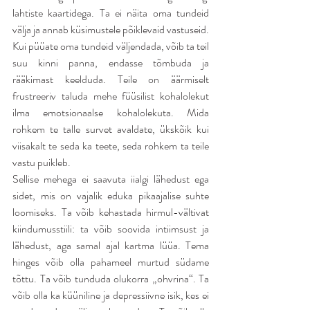
lahtiste kaartidega. Ta ei näita oma tundeid 
välja ja annab küsimustele põiklevaid vastuseid. 
Kui püüate oma tundeid väljendada, võib ta teil 
suu kinni panna, endasse tõmbuda ja 
rääkimast keelduda. Teile on äärmiselt 
frustreeriv taluda mehe füüsilist kohalolekut 
ilma emotsionaalse kohalolekuta. Mida 
rohkem te talle survet avaldate, ükskõik kui 
viisakalt te seda ka teete, seda rohkem ta teile 
vastu puikleb.
Sellise mehega ei saavuta iialgi lähedust ega 
sidet, mis on vajalik eduka pikaajalise suhte 
loomiseks. Ta võib kehastada hirmul-vältivat 
kiindumusstiili: ta võib soovida intiimsust ja 
lähedust, aga samal ajal kartma lüüa. Tema 
hinges võib olla pahameel murtud südame 
tõttu. Ta võib tunduda olukorra „ohvrina“. Ta 
võib olla ka küüniline ja depressiivne isik, kes ei 