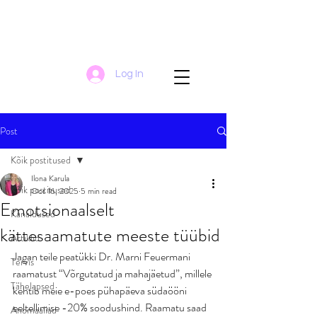
Log In
Post
Kõik postitused
Ilona Karula
Kõik postitused
Oct 16, 2025
5 min read
Emotsionaalselt
Kanaldused
kättesaamatute meeste tüübid
Artiklid
Jagan teile peatükki Dr. Marni Feuermani 
Tervis
raamatust “Võrgutatud ja mahajäetud”, millele 
Tähelapsed
kehtib meie e-poes pühapäeva südaööni 
eeltellimise -20% soodushind. Raamatu saad 
Anomaaliad