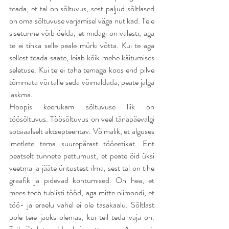
teada, et tal on sõltuvus, sest paljud sõltlased 
on oma sõltuvuse varjamisel väga nutikad. Teie 
sisetunne võib öelda, et midagi on valesti, aga 
te ei tihka selle peale mürki võtta. Kui te aga 
sellest teada saate, leiab kõik mehe käitumises 
seletuse. Kui te ei taha temaga koos end pilve 
tõmmata või talle seda võimaldada, peate jalga 
laskma.
Hoopis keerukam sõltuvuse liik on 
töösõltuvus. Töösõltuvus on veel tänapäevalgi 
sotsiaalselt aktsepteeritav. Võimalik, et alguses 
imetlete tema suurepärast tööeetikat. Ent 
peatselt tunnete pettumust, et peate öid üksi 
veetma ja jääte üritustest ilma, sest tal on tihe 
graafik ja pidevad kohtumised. On hea, et 
mees teeb tublisti tööd, aga mitte niimoodi, et 
töö- ja eraelu vahel ei ole tasakaalu. Sõltlast 
pole teie jaoks olemas, kui teil teda vaja on. 