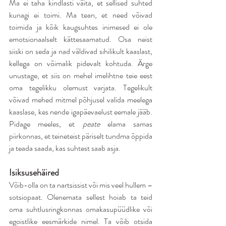
Ma ei taha kindlasti väita, et sellised suhted 
kunagi ei toimi. Ma tean, et need võivad 
toimida ja kõik kaugsuhtes inimesed ei ole 
emotsionaalselt kättesaamatud. Osa neist 
siiski on seda ja nad väldivad sihilikult kaaslast, 
kellega on võimalik pidevalt kohtuda. Ärge 
unustage, et siis on mehel imelihtne teie eest 
oma tegelikku olemust varjata. Tegelikult 
võivad mehed mitmel põhjusel valida meelega 
kaaslase, kes nende igapäevaelust eemale jääb. 
Pidage meeles, et 
peate 
elama samas 
piirkonnas, et teineteist päriselt tundma õppida 
ja teada saada, kas suhtest saab asja.
Isiksusehäired
Võib-olla on ta nartsissist või mis veel hullem – 
sotsiopaat. Olenemata sellest hoiab ta teid 
oma suhtlusringkonnas omakasupüüdlike või 
egoistlike eesmärkide nimel. Ta võib otsida 