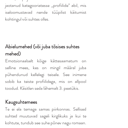
jaotanud kategooriatesse „profiilide“ abil, mis 
iseloomustavad nende tüüpilist käitumist 
kohtingul või suhtes olles.
Abielumehed (või juba tõsises suhtes 
mehed)
Emotsionaalselt kõige kättesaamatum on 
selline mees, kes on mingil määral juba 
pühendunud kellelegi teisele. See inimene 
sobib ka teiste profiilidega, mis on allpool 
toodud. Käsitlen seda lähemalt 3. peatükis.
Kaugsuhtemees
Te ei ela temaga samas piirkonnas. Sellised 
suhted muutuvad sageli kirglikuks ja kui te 
kohtute, tundub see suhe põnev nagu romaan. 