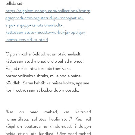
tellida siit: 
https://algolemusshop.com/collections/frontp
age/products/vorgutatud-ja-mahajaetud-
arge-langege-emotsionaalselt-
kattesaamatute-meeste-vorku-ja-oppige-
looma-terveid-suhteid
Olgu siinkohal öeldud, et emotsionaalselt 
kättesaamatud mehed ei ole pahad mehed. 
Paljud neist lihtsalt ei sobi toimivaks 
harmooniliseks suhteks, mille poole naine 
püüdleb. Sama kehtib ka naiste kohta, aga see 
konkreetne raamat keskendub meestele. 
/Kes on need mehed, kes käituvad 
romantilistes suhetes hoolimatult? Kas neil 
kõigil on ebaturvaline kiindumusstiil? Julgen 
öelda, et paljudel kindlasti. Olen need mehed 