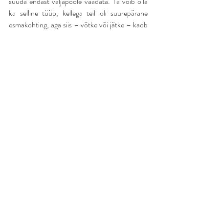
suuda endast väljapoole vaadata. Ta võib olla 
ka selline tüüp, kellega teil oli suurepärane 
esmakohting, aga siis – võtke või jätke – kaob 
ta äkitselt pildilt. Selle inimese elu on 
uskumatult keeruline. See tüüp võib tunduda 
kõigist kõige leebem ja teil võib olla kiusatus 
temaga suhet jätkata, sest soovite teda aidata 
või on teil temast kahju. Siiski on see väga halb 
mõte.
Püüdsin koostada nimekirja profiilidest nii 
ammendavalt kui võimalik, et saaksite aimu 
emotsionaalselt kättesaamatute meeste 
iseloomujoontest. Nagu näete, on 
mitmesuguseid emotsionaalselt 
kättesaamatuid mehi paljudel erinevatel 
põhjustel. Meil on mõningane ettekujutus, mis 
põhjusel need mehed on just sellised, nagu nad 
on, ja miks nad käituvad just nii, nagu nad 