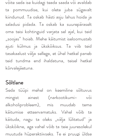
võite seda ise kuidagi teada saada või avaldab 
ta pommuudise, kui olete juba sügavalt 
kiindunud. Ta oskab hästi asju lahus hoida ja 
saladusi pidada. Ta oskab ka suurepäraselt 
oma teisi kohtinguid varjata sel ajal, kui teid 
„soojas“ hoiab. Mehe käitumist iseloomustab 
ajuti külmus ja ükskõiksus. Ta viib teid 
tasakaalust välja sellega, et ühel hetkel paneb 
teid tundma end ihaldatuna, teisel hetkel 
kõrvalejäetuna.
Sõltlane
Seda tüüpi mehel on keemiline sõltuvus 
mingist ainest (narkootikumi- või 
alkoholiprobleem), mis muudab tema 
käitumise ettearvamatuks. Vahel võib ta 
käituda, nagu ta oleks „välja lülitatud“ ja 
ükskõikne, aga vahel võib ta teie juuresolekul 
muutuda hüperaktiivseks. Te ei pruugi üldse 