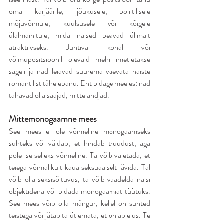
oma karjäärile, jõukusele, poliitilisele 
mõjuvõimule, kuulsusele või kõigele 
ülalmainitule, mida naised peavad ülimalt 
atraktiivseks. Juhtival kohal või 
võimupositsioonil olevaid mehi imetletakse 
sageli ja nad leiavad suurema vaevata naiste 
romantilist tähelepanu. Ent pidage meeles: nad 
tahavad olla saajad, mitte andjad.
Mittemonogaamne mees
See mees ei ole võimeline monogaamseks 
suhteks või väidab, et hindab truudust, aga 
pole ise selleks võimeline. Ta võib valetada, et 
teiega võimalikult kaua seksuaalselt lävida. Tal 
võib olla seksisõltuvus, ta võib vaadelda naisi 
objektidena või pidada monogaamiat tüütuks. 
See mees võib olla mängur, kellel on suhted 
teistega või jätab ta ütlemata, et on abielus. Te 