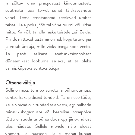
ja sõltuv oma praegustest kiindumustest, 
suutmata luua tervet suhet täiskasvanute 
vahel. Tema emotsioonid keerlevad ümber 
teiste. Teie jaoks jääb tal vähe ruumi või üldse 
mitte. Ka võib tal olla raske teistele „ei“ öelda. 
Piiride mittekehtestamine imeb kogu ta energia 
ja võtab ära aja, mille võiks teiega koos veeta. 
Ta peab sellisest ebafunktsionaalsest 
dünaamikast loobuma selleks, et ta oleks 
valmis küpseks suhteks teiega.
Otsene vältija
Selline mees tunneb suhete ja pühendumuse 
suhtes kaksipidiseid tundeid. Ta on see tüüp, 
kellel võivad olla tunded teie vastu, aga halbade 
minevikukogemuste või keerulise lapsepõlve 
tõttu ei suuda ta pühenduda ega järjekindlust 
üles näidata. Sellele mehele näib olevat 
võimatu ligi pääseda. Ta ei mängi kunagi 