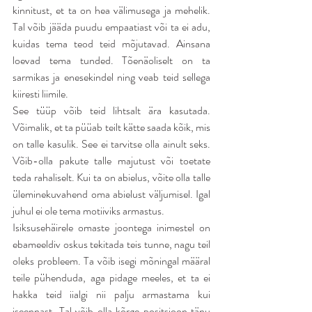
kinnitust, et ta on hea välimusega ja mehelik. 
Tal võib jääda puudu empaatiast või ta ei adu, 
kuidas tema teod teid mõjutavad. Ainsana 
loevad tema tunded. Tõenäoliselt on ta 
sarmikas ja enesekindel ning veab teid sellega 
kiiresti liimile.
See tüüp võib teid lihtsalt ära kasutada. 
Võimalik, et ta püüab teilt kätte saada kõik, mis 
on talle kasulik. See ei tarvitse olla ainult seks. 
Võib-olla pakute talle majutust või toetate 
teda rahaliselt. Kui ta on abielus, võite olla talle 
üleminekuvahend oma abielust väljumisel. Igal 
juhul ei ole tema motiiviks armastus.
Isiksusehäirele omaste joontega inimestel on 
ebameeldiv oskus tekitada teis tunne, nagu teil 
oleks probleem. Ta võib isegi mõningal määral 
teile pühenduda, aga pidage meeles, et ta ei 
hakka teid iialgi nii palju armastama kui 
iseennast. Tal võib olla kõrge positsioon tänu 