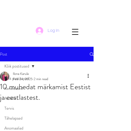
Log In
Post
Kõik postitused
Ilona Karula
Kõik postitused
Feb 24, 2025
2 min read
10 muhedat märkamist Eestist
Kanaldused
ja eestlastest.
Artiklid
Tervis
Tähelapsed
Anomaaliad