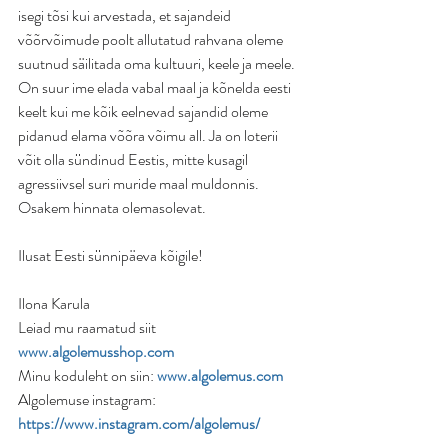
isegi tõsi kui arvestada, et sajandeid 
võõrvõimude poolt allutatud rahvana oleme 
suutnud säilitada oma kultuuri, keele ja meele. 
On suur ime elada vabal maal ja kõnelda eesti 
keelt kui me kõik eelnevad sajandid oleme 
pidanud elama võõra võimu all. Ja on loterii 
võit olla sündinud Eestis, mitte kusagil 
agressiivsel suri muride maal muldonnis. 
Osakem hinnata olemasolevat.
Ilusat Eesti sünnipäeva kõigile!
Ilona Karula
Leiad mu raamatud siit 
www.algolemusshop.com
Minu koduleht on siin: 
www.algolemus.com
Algolemuse instagram: 
https://www.instagram.com/algolemus/
Eluvaim kirjastuse instagram: 