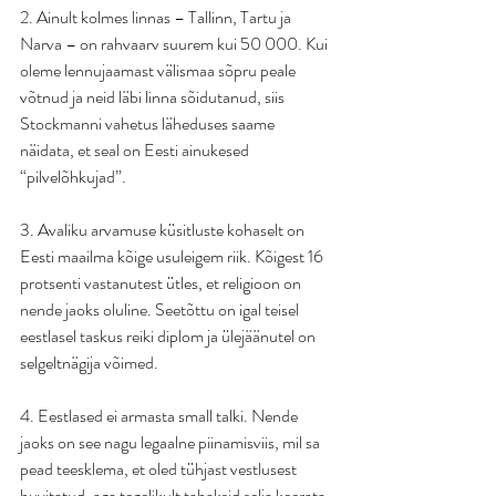
2. Ainult kolmes linnas – Tallinn, Tartu ja 
Narva – on rahvaarv suurem kui 50 000. Kui 
oleme lennujaamast välismaa sõpru peale 
võtnud ja neid läbi linna sõidutanud, siis 
Stockmanni vahetus läheduses saame 
näidata, et seal on Eesti ainukesed 
“pilvelõhkujad”.
3. Avaliku arvamuse küsitluste kohaselt on 
Eesti maailma kõige usuleigem riik. Kõigest 16 
protsenti vastanutest ütles, et religioon on 
nende jaoks oluline. Seetõttu on igal teisel 
eestlasel taskus reiki diplom ja ülejäänutel on 
selgeltnägija võimed.
4. Eestlased ei armasta small talki. Nende 
jaoks on see nagu legaalne piinamisviis, mil sa 
pead teesklema, et oled tühjast vestlusest 
huvitatud, aga tegelikult tahaksid selja keerata 