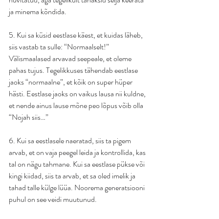
ja minema kõndida.
5. Kui sa küsid eestlase käest, et kuidas läheb, 
siis vastab ta sulle: “Normaalselt!” 
Välismaalased arvavad seepeale, et oleme 
pahas tujus. Tegelikkuses tähendab eestlase 
jaoks “normaalne”, et kõik on super hüper 
hästi. Eestlase jaoks on vaikus lausa nii kuldne, 
et nende ainus lause mõne peo lõpus võib olla 
“Nojah siis…”
6. Kui sa eestlasele naeratad, siis ta pigem 
arvab, et on vaja peegel leida ja kontrollida, kas 
tal on nägu tahmane. Kui sa eestlase pükse või 
kingi kiidad, siis ta arvab, et sa oled imelik ja 
tahad talle külge lüüa. Noorema generatsiooni 
puhul on see veidi muutunud.