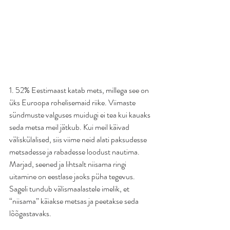
1. 52% Eestimaast katab mets, millega see on 
üks Euroopa rohelisemaid riike. Viimaste 
sündmuste valguses muidugi ei tea kui kauaks 
seda metsa meil jätkub. Kui meil käivad 
väliskülalised, siis viime neid alati paksudesse 
metsadesse ja rabadesse loodust nautima. 
Marjad, seened ja lihtsalt niisama ringi 
uitamine on eestlase jaoks püha tegevus. 
Sageli tundub välismaalastele imelik, et 
“niisama” käiakse metsas ja peetakse seda 
lõõgastavaks.