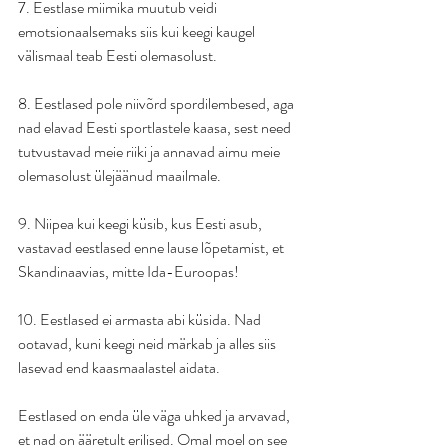
7. Eestlase miimika muutub veidi 
emotsionaalsemaks siis kui keegi kaugel 
välismaal teab Eesti olemasolust.
8. Eestlased pole niivõrd spordilembesed, aga 
nad elavad Eesti sportlastele kaasa, sest need 
tutvustavad meie riiki ja annavad aimu meie 
olemasolust ülejäänud maailmale.
9. Niipea kui keegi küsib, kus Eesti asub, 
vastavad eestlased enne lause lõpetamist, et 
Skandinaavias, mitte Ida-Euroopas!
10. Eestlased ei armasta abi küsida. Nad 
ootavad, kuni keegi neid märkab ja alles siis 
lasevad end kaasmaalastel aidata.
Eestlased on enda üle väga uhked ja arvavad, 
et nad on ääretult erilised. Omal moel on see 