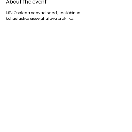
About the event
NB! Osaleda saavad need, kes läbinud
kohustusliku sissejuhatava praktika.
Teoorias tutvume plasmakehaga ning
praktikas kogeme ennast plasmalises
olekus.
Osaluspanus 20 eurot.
NB! Parfüümid ja tugevad kehalõhnad
(higi, toit, tubakas, alkohol jne.) on
meditatsiooniruumi sisenemisel keelatud.
Share this event