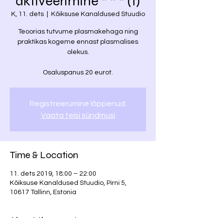
aktiveerimine * * * (1)
K, 11. dets
  |  
Kõiksuse Kanaldused Stuudio
Teoorias tutvume plasmakehaga ning
praktikas kogeme ennast plasmalises
olekus.
Osaluspanus 20 eurot.
Registreerumine lõppenud.
Vaata teisi sündmusi
Time & Location
11. dets 2019, 18:00 – 22:00
Kõiksuse Kanaldused Stuudio, Pirni 5,
10617 Tallinn, Estonia