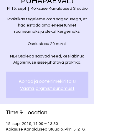
PÜHAPÄEVAL!
P, 15. sept
  |  
Kõiksuse Kanaldused Stuudio
Praktikas tegeleme oma sagedusega, et
häälestada oma enesetunnet
rõõmsamaks ja olekut kergemaks.
Osalustasu 20 eurot.
NB! Osaleda saavad need, kes läbinud
Algolemuse sissejuhatava praktika.
Kohad ja ootenimekiri täis!
Vaata järgmist sündmust
Time & Location
15. sept 2019, 11:00 – 13:30
Kõiksuse Kanaldused Stuudio, Pirni 5-216,