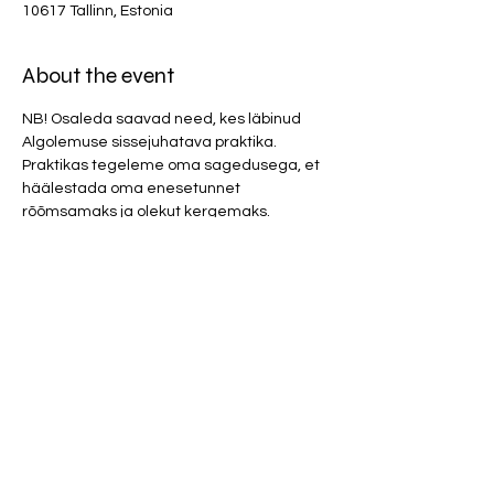
10617 Tallinn, Estonia
About the event
NB! Osaleda saavad need, kes läbinud 
Algolemuse sissejuhatava praktika. 
Praktikas tegeleme oma sagedusega, et 
häälestada oma enesetunnet 
rõõmsamaks ja olekut kergemaks. 
Osalustasu 20 eurot. 
Parfüümid ja tugevad kehalõhnad 
(mustus, higi, toiduhais ja tubakas) on 
meditatsioonis rangelt keelatud!
Kui kannad lahtiseid jalanõusid võta palun 
kaasa vahetussokid. Kui oled terve päeva 
tööpostil higistanud palun võta kaasa 
vahetusriided. 