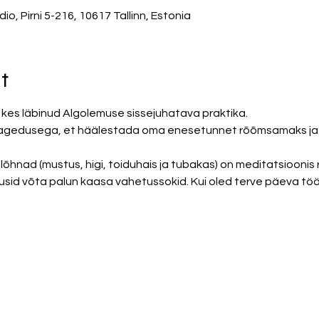
, Pirni 5-216, 10617 Tallinn, Estonia
t
kes läbinud Algolemuse sissejuhatava praktika. 
agedusega, et häälestada oma enesetunnet rõõmsamaks ja 
õhnad (mustus, higi, toiduhais ja tubakas) on meditatsioonis 
õusid võta palun kaasa vahetussokid. Kui oled terve päeva töö