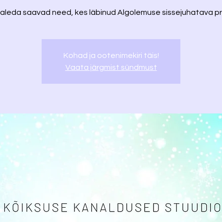
aleda saavad need, kes läbinud Algolemuse sissejuhatava pr
Kohad ja ootenimekiri täis!
Vaata järgmist sündmust