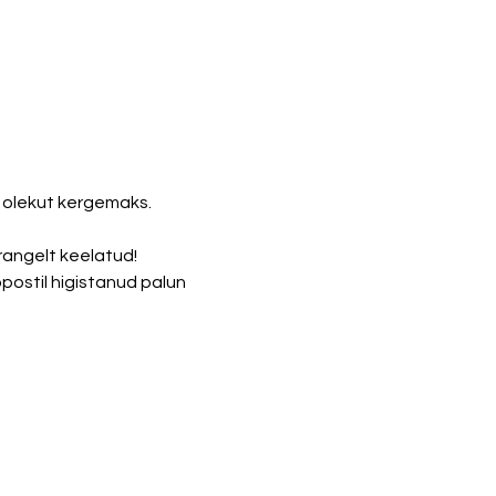
olekut kergemaks. 
rangelt keelatud!
postil higistanud palun 