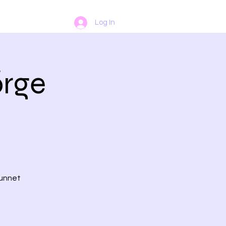
Log In
õrge
unnet