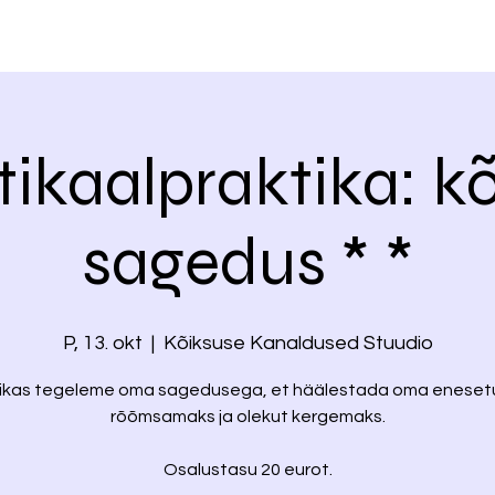
tikaalpraktika: k
sagedus * *
P, 13. okt
  |  
Kõiksuse Kanaldused Stuudio
tikas tegeleme oma sagedusega, et häälestada oma eneset
rõõmsamaks ja olekut kergemaks.
Osalustasu 20 eurot.