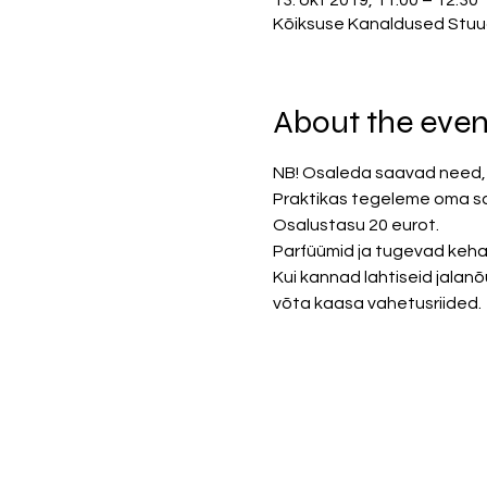
13. okt 2019, 11:00 – 12:30
Kõiksuse Kanaldused Stuudio
About the even
NB! Osaleda saavad need, 
Praktikas tegeleme oma s
Osalustasu 20 eurot. 
Parfüümid ja tugevad kehal
Kui kannad lahtiseid jalan
võta kaasa vahetusriided. 