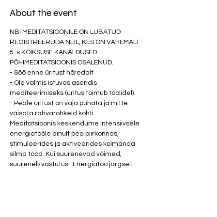
About the event
NB! MEDITATSIOONILE ON LUBATUD 
REGISTREERUDA NEIL, KES ON VÄHEMALT 
5-s KÕIKSUSE KANALDUSED 
PÕHIMEDITATSIOONIS OSALENUD. 
- Söö enne üritust hõredalt
- Ole valmis istuvas asendis 
mediteerimiseks (üritus toimub toolidel).
- Peale üritust on vaja puhata ja mitte 
väisata rahvarohkeid kohti
Meditatsioonis keskendume intensiivsele 
energiatööle ainult pea piirkonnas, 
stimuleerides ja aktiveerides kolmanda 
silma tööd. Kui suurenevad võimed, 
suureneb vastutus!  Energiatöö järgselt 
võimendub ülitundlikkus kümneid kordi, 
mis tähendab veelgi suuremat iseseisvat 
tööd iseendaga, seal hulgas kokku 
puutumist kõige sellega, mis on 
ebamugav ja ei pruugi meeldida. Kui oled 