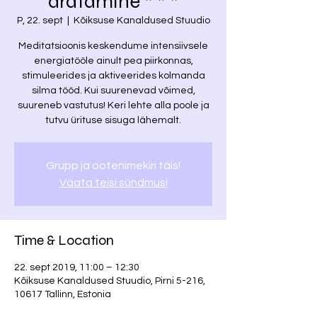
äratamine * * *
P, 22. sept
  |  
Kõiksuse Kanaldused Stuudio
Meditatsioonis keskendume intensiivsele
energiatööle ainult pea piirkonnas,
stimuleerides ja aktiveerides kolmanda
silma tööd. Kui suurenevad võimed,
suureneb vastutus! Keri lehte alla poole ja
tutvu ürituse sisuga lähemalt.
Grupp ja ootenimekiri täis!
Vaata teisi sündmusi
Time & Location
22. sept 2019, 11:00 – 12:30
Kõiksuse Kanaldused Stuudio, Pirni 5-216,
10617 Tallinn, Estonia