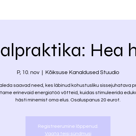
alpraktika: Hea 
P, 10. nov
  |  
Kõiksuse Kanaldused Stuudio
aleda saavad need, kes läbinud kohustusliku sissejuhatava pr
tame erinevaid energiatöö võtteid, kuidas stimuleerida eduku
hästi minemist oma elus. Osaluspanus 20 eurot.
Registreerumine lõppenud.
Vaata teisi sündmusi