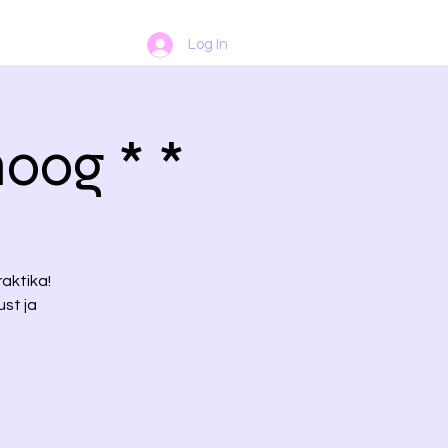
Log In
hoog * *
aktika!
st ja