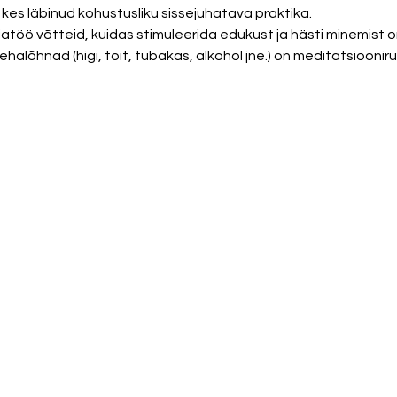
es läbinud kohustusliku sissejuhatava praktika. 
töö võtteid, kuidas stimuleerida edukust ja hästi minemist o
halõhnad (higi, toit, tubakas, alkohol jne.) on meditatsioonir