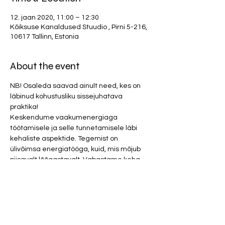
12. jaan 2020, 11:00 – 12:30
Kõiksuse Kanaldused Stuudio , Pirni 5-216,
10617 Tallinn, Estonia
About the event
NB! Osaleda saavad ainult need, kes on 
läbinud kohustusliku sissejuhatava 
praktika!
Keskendume vaakumenergiaga 
töötamisele ja selle tunnetamisele läbi 
kehaliste aspektide. Tegemist on 
ülivõimsa energiatööga, kuid, mis mõjub 
piisavalt lõõgastavalt. Vabastame keha 
toksilistest madalasageduslikest 
energiatest, mis programmeerivad 
inimest läbi toidu. Puhastume vanadest 
ravimijääkidest, pestitsiidide parasiitsest 
energeetikast ja GMO 
manipulatsioonidest.