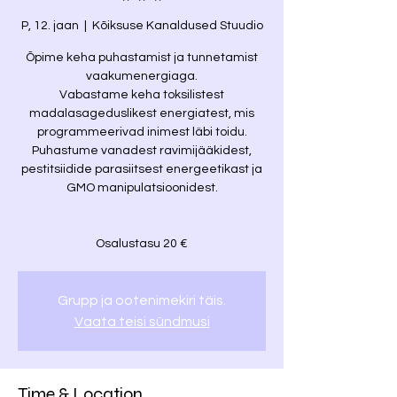
* * *
P, 12. jaan
  |  
Kõiksuse Kanaldused Stuudio
Õpime keha puhastamist ja tunnetamist
vaakumenergiaga.
Vabastame keha toksilistest
madalasageduslikest energiatest, mis
programmeerivad inimest läbi toidu.
Puhastume vanadest ravimijääkidest,
pestitsiidide parasiitsest energeetikast ja
GMO manipulatsioonidest.
Osalustasu 20 €
Grupp ja ootenimekiri täis.
Vaata teisi sündmusi
Time & Location