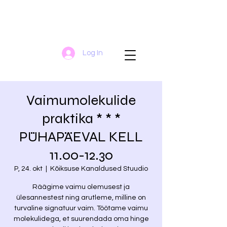
Log In
Vaimumolekulide
praktika * * *
PÜHAPÄEVAL KELL
11.00-12.30
P, 24. okt
  |  
Kõiksuse Kanaldused Stuudio
Räägime vaimu olemusest ja
ülesannestest ning arutleme, milline on
turvaline signatuur vaim. Töötame vaimu
molekulidega, et suurendada oma hinge