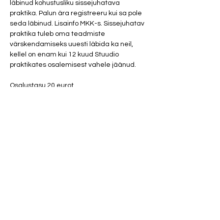
läbinud kohustusliku sissejuhatava 
praktika. Palun ära registreeru kui sa pole 
seda läbinud. Lisainfo MKK-s. Sissejuhatav 
praktika tuleb oma teadmiste 
värskendamiseks uuesti läbida ka neil, 
kellel on enam kui 12 kuud Stuudio 
praktikates osalemisest vahele jäänud.
Osalustasu 20 eurot. 
Parfüümid ja tugevad kehalõhnad 
(mustus, higi, toiduhais, vänge pesupulber 
ja tubakas) on meditatsioonis rangelt 
keelatud!
Show More
Share this event