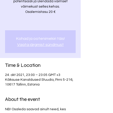
potentsiaali ja ülendada vaimset
võimekust selles kehas.
Osalemistasu 20 €
Kohad ja ootenimekiri täis!
Vaata järgmist sündmust
Time & Location
24. okt 2021, 23:00 – 23:05 GMT +3
Kõiksuse Kanaldused Stuudio, Pirni 5-216,
10617 Tallinn, Estonia
About the event
NB! Osaleda saavad ainult need, kes 