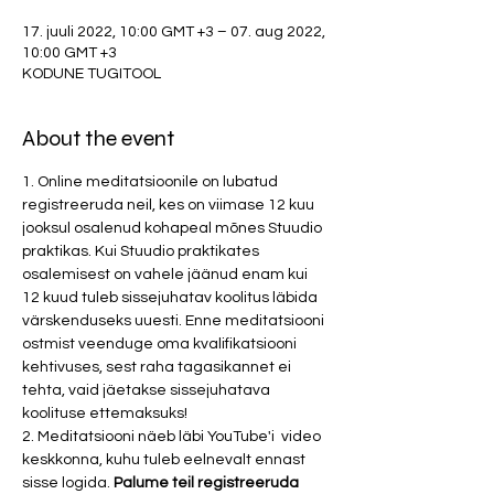
17. juuli 2022, 10:00 GMT +3 – 07. aug 2022,
10:00 GMT +3
KODUNE TUGITOOL
About the event
1. Online meditatsioonile on lubatud 
registreeruda neil, kes on viimase 12 kuu 
jooksul osalenud kohapeal mõnes Stuudio 
praktikas. Kui Stuudio praktikates 
osalemisest on vahele jäänud enam kui 
12 kuud tuleb sissejuhatav koolitus läbida 
värskenduseks uuesti. Enne meditatsiooni 
ostmist veenduge oma kvalifikatsiooni 
kehtivuses, sest raha tagasikannet ei 
tehta, vaid jäetakse sissejuhatava 
koolituse ettemaksuks!
2. Meditatsiooni näeb läbi YouTube'i  video 
keskkonna, kuhu tuleb eelnevalt ennast 
sisse logida. 
Palume teil registreeruda 