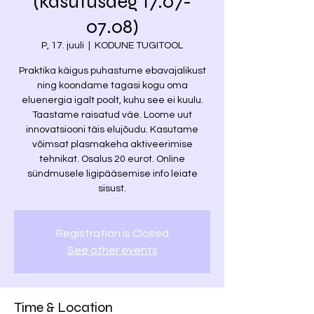
(kasutusaeg 17.07-
07.08)
P, 17. juuli
  |  
KODUNE TUGITOOL
Praktika käigus puhastume ebavajalikust
ning koondame tagasi kogu oma
eluenergia igalt poolt, kuhu see ei kuulu.
Taastame raisatud väe. Loome uut
innovatsiooni täis elujõudu. Kasutame
võimsat plasmakeha aktiveerimise
tehnikat. Osalus 20 eurot. Online
sündmusele ligipääsemise info leiate
sisust.
Registration is Closed
See other events
Time & Location