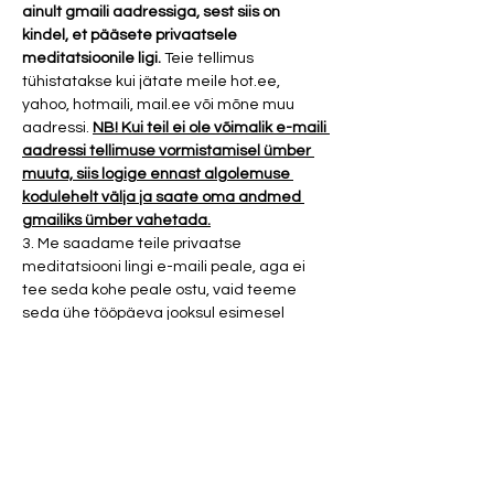
ainult gmaili aadressiga, sest siis on 
kindel, et pääsete privaatsele 
meditatsioonile ligi. 
Teie tellimus 
tühistatakse kui jätate meile hot.ee, 
yahoo, hotmaili, mail.ee või mõne muu 
aadressi. 
NB! Kui teil ei ole võimalik e-maili 
aadressi tellimuse vormistamisel ümber 
muuta, siis logige ennast algolemuse 
kodulehelt välja ja saate oma andmed 
gmailiks ümber vahetada.
3. Me saadame teile privaatse 
meditatsiooni lingi e-maili peale, aga ei 
tee seda kohe peale ostu, vaid teeme 
seda ühe tööpäeva jooksul esimesel 
võimalusel. 
4. Palun pange tähele, et YouTube'i 
kaudu…
Show More
Tickets