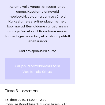
Astume välja vanast, et tõusta lendu
uuena. Kasutame erinevaid
meeleplekkide eemaldamise võtteid.
Katkestame eeterühendusi, mis meid
koormavad. Eemaldume vanast, mis on
oma aja ära elanud. Koondame ennast
tagasi tugevaks kokku, et alustada puhtalt
lehelt uuena.
Osalemispanus 20 eurot.
Grupp ja ootenimekiri täis!
Vaata teisi üritusi
Time & Location
15. dets 2019, 11:00 – 12:30
Kõiksuse Kanaldused Stuudio, Pirni 5-216,