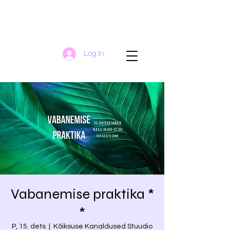
Log In
Vabanemise praktika *
*
P, 15. dets
  |  
Kõiksuse Kanaldused Stuudio