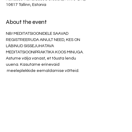
10617 Tallinn, Estonia
About the event
NB! MEDITATSIOONIDELE SAAVAD 
REGISTREERUDA AINULT NEED, KES ON 
LÄBINUD SISSEJUHATAVA 
MEDITATSIOONIPRAKTIKA KOOS MINUGA. 
Astume välja vanast, et tõusta lendu 
uuena. Kasutame erinevaid 
 meeleplekkide eemaldamise võtteid. 
Katkestame eeterühendusi, mis meid 
koormavad. Eemaldume vanast, mis on 
oma aja ära elanud. Koondame ennast 
tagasi terviklikuks ja tugevaks kokku, et 
alustada puhtalt lehelt uuena. 
NB! Parfüümid ja tugevad kehalõhnad 
(toit, higi, tubakas) on KEELATUD!
Osaluspanus 20 eurot