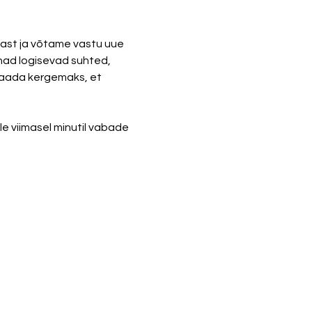
ast ja võtame vastu uue 
ad logisevad suhted, 
saada kergemaks, et 
e viimasel minutil vabade 