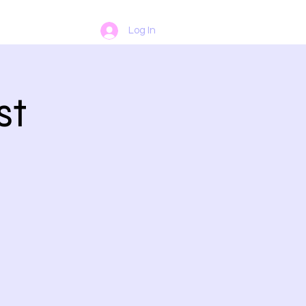
Log In
st