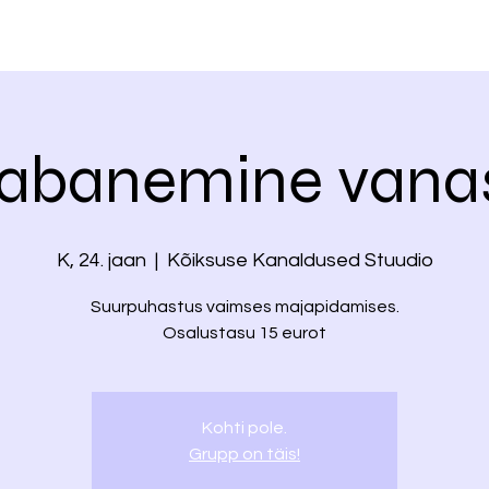
abanemine vana
K, 24. jaan
  |  
Kõiksuse Kanaldused Stuudio
Suurpuhastus vaimses majapidamises.
Osalustasu 15 eurot
Kohti pole.
Grupp on täis!