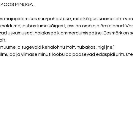
KOOS MINUGA. 
 majapidamises suurpuhastuse, mille käigus saame lahti van
maldume, puhastume kõigest, mis on oma aja ära elanud. Van
avad uskumused, haiglased klammerdumised jne. Eesmärk on 
lt. 
rfüüme ja tugevaid kehalõhnu (toit, tubakas, higi jne.)
lmujad ja viimase minuti loobujad pääsevad edaspidi üritustel