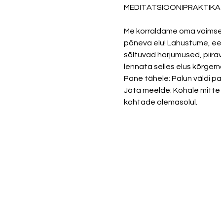
MEDITATSIOONIPRAKTIKA 
Me korraldame oma vaimses
põneva elu! Lahustume, ee
sõltuvad harjumused, piir
lennata selles elus kõrgema
Pane tähele: Palun väldi pa
Jäta meelde: Kohale mitte i
kohtade olemasolul.