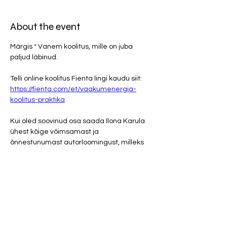
About the event
Märgis * Vanem koolitus, mille on juba 
paljud läbinud.
Telli online koolitus Fienta lingi kaudu siit: 
https://fienta.com/et/vaakumenergia-
koolitus-praktika
Kui oled soovinud osa saada Ilona Karula 
ühest kõige võimsamast ja 
õnnestunumast autorloomingust, milleks 
on vaakumenergia meetod, siis on sul 
võimalus seda veebiversioonis mugavalt 
kaasa teha. 
Olen kokku pannud mahuka teooria osa ja 
8 erinevat praktikat. Õppida saab järgmist: