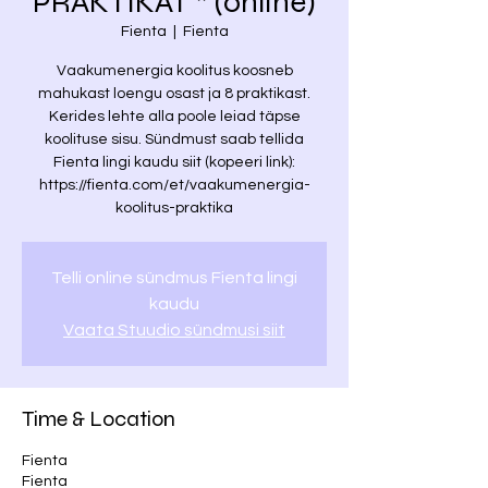
PRAKTIKAT * (online)
Fienta
  |  
Fienta
Vaakumenergia koolitus koosneb
mahukast loengu osast ja 8 praktikast.
Kerides lehte alla poole leiad täpse
koolituse sisu. Sündmust saab tellida
Fienta lingi kaudu siit (kopeeri link):
https://fienta.com/et/vaakumenergia-
koolitus-praktika
Telli online sündmus Fienta lingi
kaudu
Vaata Stuudio sündmusi siit
Time & Location
Fienta
Fienta