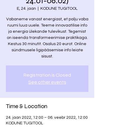
24.01-06.02)
E, 24. jaan
  |  
KODUNE TUGITOOL
Vabaneme vanast energiast, et palju vaba
ruumi luua uuele. Teeme innovaatilise info
ja energia ülekande tulevikust. Tegemist
on iseenda transformeerimise praktikaga.
Kestus 30 minutit. Osalus 20 eurot. Online
sündmusele ligipääsemise info leiate
sisust.
Registration is Closed
See other events
Time & Location
24. jaan 2022, 12:00 – 06. veebr 2022, 12:00
KODUNE TUGITOOL