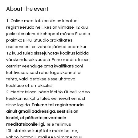
About the event
1. Online meditatsioonile on lubatud 
registreeruda neil, kes on viimase 12 kuu 
jooksul osalenud kohapeal mõnes Stuudio 
praktikas. Kui Stuudio praktikates 
osalemisest on vahele jäänud enam kui 
12 kuud tuleb sissejuhatav koolitus läbida 
värskenduseks uuesti. Enne meditatsiooni 
ostmist veenduge oma kvalifikatsiooni 
kehtivuses, sest raha tagasikannet ei 
tehta, vaid jäetakse sissejuhatava 
koolituse ettemaksuks!
2. Meditatsiooni näeb läbi YouTube'i  video 
keskkonna, kuhu tuleb eelnevalt ennast 
sisse logida. 
Palume teil registreeruda 
ainult gmaili aadressiga, sest siis on 
kindel, et pääsete privaatsele 
meditatsioonile ligi. 
Teie tellimus 
tühistatakse kui jätate meile hot.ee, 
yahoo, hotmaili, mail.ee või mõne muu 