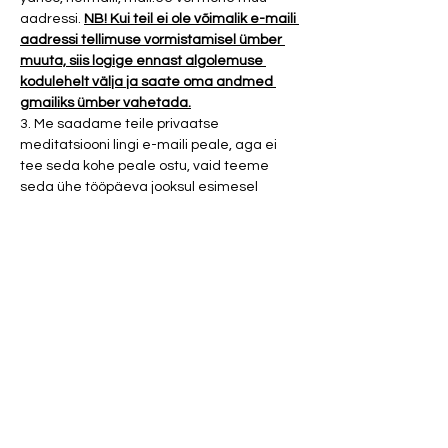
aadressi. 
NB! Kui teil ei ole võimalik e-maili 
aadressi tellimuse vormistamisel ümber 
muuta, siis logige ennast algolemuse 
kodulehelt välja ja saate oma andmed 
gmailiks ümber vahetada.
3. Me saadame teile privaatse 
meditatsiooni lingi e-maili peale, aga ei 
tee seda kohe peale ostu, vaid teeme 
seda ühe tööpäeva jooksul esimesel 
võimalusel. 
4. Palun pange tähele, et YouTube'i 
kaudu…
Show More
Tickets
Sale ended
Ticket type