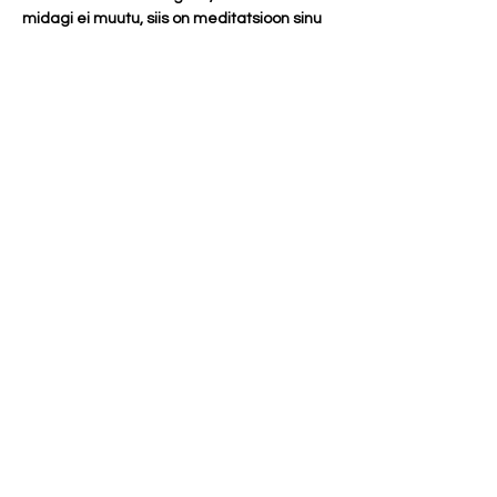
midagi ei muutu, siis on meditatsioon sinu 
jaoks. 
Osalustasu 20 eurot. 
Parfüümid ja tugevad kehalõhnad 
(mustus, higi, toiduhais, vänge pesupulber 
ja tubakas) on meditatsioonis rangelt 
keelatud!
Kui sa pole e-maili peale automaatset 
osalemise kinnitust saanud, aga vabade 
kohtade olemasolul registreerusid 
sündmusele, siis vaata igaks juhuks rämps 
meilide alla. Kui seal ka pole siis kirjuta 
meile julgelt üle. 
Show More
Share this event