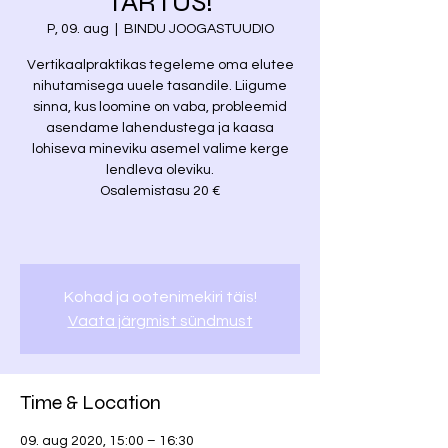
TARTUS!
P, 09. aug
  |  
BINDU JOOGASTUUDIO
Vertikaalpraktikas tegeleme oma elutee
nihutamisega uuele tasandile. Liigume
sinna, kus loomine on vaba, probleemid
asendame lahendustega ja kaasa
lohiseva mineviku asemel valime kerge
lendleva oleviku.
Osalemistasu 20 €
Kohad ja ootenimekiri täis!
Vaata järgmist sündmust
Time & Location
09. aug 2020, 15:00 – 16:30