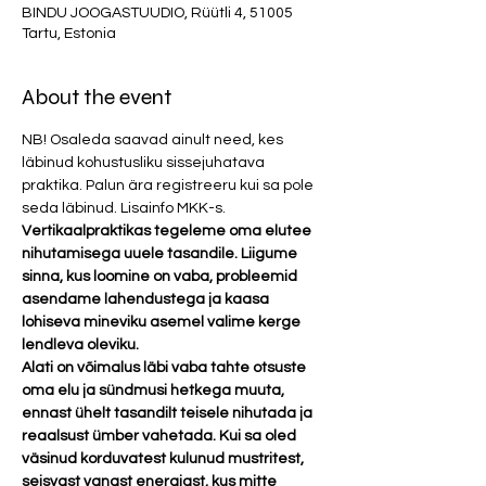
BINDU JOOGASTUUDIO, Rüütli 4, 51005
Tartu, Estonia
About the event
NB! Osaleda saavad ainult need, kes 
läbinud kohustusliku sissejuhatava 
praktika. Palun ära registreeru kui sa pole 
seda läbinud. Lisainfo MKK-s. 
Vertikaalpraktikas tegeleme oma elutee 
nihutamisega uuele tasandile. Liigume 
sinna, kus loomine on vaba, probleemid 
asendame lahendustega ja kaasa 
lohiseva mineviku asemel valime kerge 
lendleva oleviku. 
Alati on võimalus läbi vaba tahte otsuste 
oma elu ja sündmusi hetkega muuta, 
ennast ühelt tasandilt teisele nihutada ja 
reaalsust ümber vahetada. Kui sa oled 
väsinud korduvatest kulunud mustritest, 
seisvast vanast energiast, kus mitte 