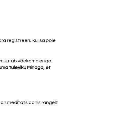
ra registreeru kui sa pole
Nii muutub väekamaks iga
uma tuleviku Minaga, et
 on meditatsioonis rangelt
udio sisspääs asub Rüütli
ni jõuad klaasusteni. Ustel