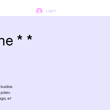
Log In
ne * *
a kuidas
 päev.
aga, et