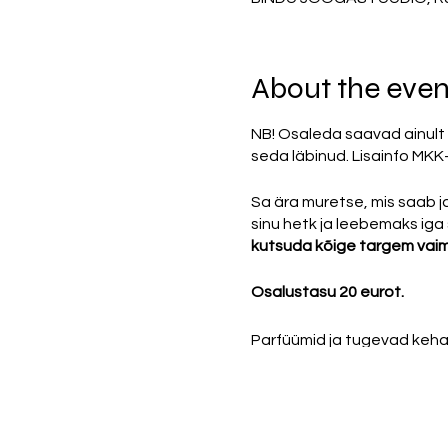
About the even
NB! Osaleda saavad ainult n
seda läbinud. Lisainfo MKK
Sa ära muretse, mis saab ja
sinu hetk ja leebemaks iga
kutsuda kõige targem vaim
Osalustasu 20 eurot.
Parfüümid ja tugevad kehal
keelatud!
TOIMUMISE KOHT:
Tartu v
tänava poolsel küljel - lih