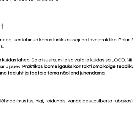
t
eed, kes läbinud kohustusliku sissejuhatava praktika. Palun ä
-s.
 kuidas läheb. Sa otsusta, mille sa valid ja kuidas sa LOOD. 
 sinu päev.
Praktikas loome igaüks kontakti oma kõige teadlik
ne teejuht ja toetaja tema näol end juhendama.
õhnad (mustus, higi, toiduhais, vänge pesupulber ja tubakas)
analinnas asub BINDU JOOGASTUUDIO aadressil RÜÜTLI 4 (Stu
tsalt sea sammud Superalko poega samast trepist otse üles, ku