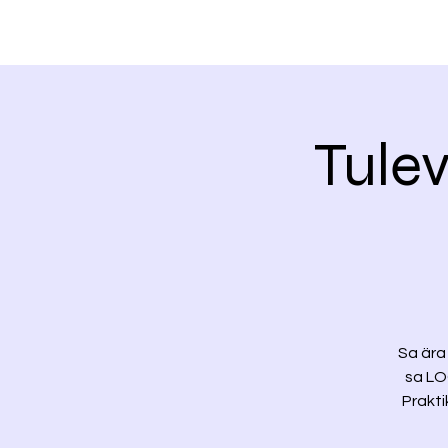
Tulev
Sa ära 
sa LO
Prakti