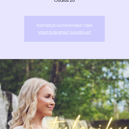
Osalus 20
Kohad ja ootenimekiri täis!
Vaata järgmist sündmust