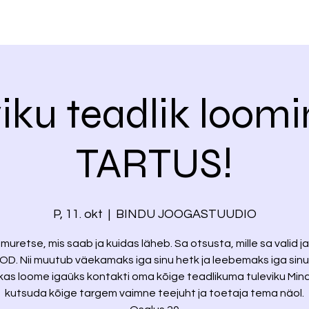
iku teadlik loomi
TARTUS!
P, 11. okt
  |  
BINDU JOOGASTUUDIO
muretse, mis saab ja kuidas läheb. Sa otsusta, mille sa valid j
OD. Nii muutub väekamaks iga sinu hetk ja leebemaks iga sinu
kas loome igaüks kontakti oma kõige teadlikuma tuleviku Min
kutsuda kõige targem vaimne teejuht ja toetaja tema näol.